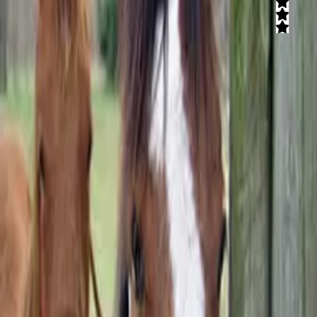
5
(
2
חוות דעת)
טרקטורונים מעופפים בצפון ובגליל. התמזגות עם הטבע ממעוף הציפור.
השמיים הם הגבול, אתם מוזמנים לעבור אותם.
קרא עוד
חוות הר הארי
חוות הר הארי מזמינה אתכם ליהנות משלל פעילויות ואטרקציות כולל:
טיולי ג'יפים, טיולי סוסים, טיולי חמורים אל מול נופים קסומים. כל
הפעילויות במקום מתבצעות בליווי מדריך מנוסה. הפעילויות במקום
מתאימות ליחידים, משפחות, קבוצות, ילדים ומבוגרים. בואו לרחף כמו
ציפורים, בואו להגשים חלום בחוות הר הארי תוכלו לרחף במצנחי רחיפה,
ישנם מצנחים זוגיים לחוויה רומנטית.
קרא עוד