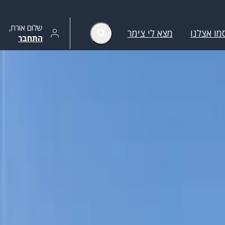
שלום
אורח
,
מו אצלנו
מצא לי צימר
התחבר
הסר סינונים