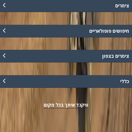
צימרים
חיפושים פופולאריים
צימרים בצפון
כללי
וויקנד איתך בכל מקום