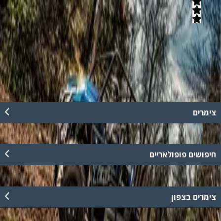
5
(
21
חוות דעת)
טיולי אקסטרים חווייתים עם טרקטורונים, רייזרים וג'יפים בהרי ירושלים.
למי זה מתאים? זוגות, משפחות, קבוצות, ימי גיבוש ואירועי חברה.
קרא עוד
צימרים
חיפושים פופולאריים
צימרים בצפון