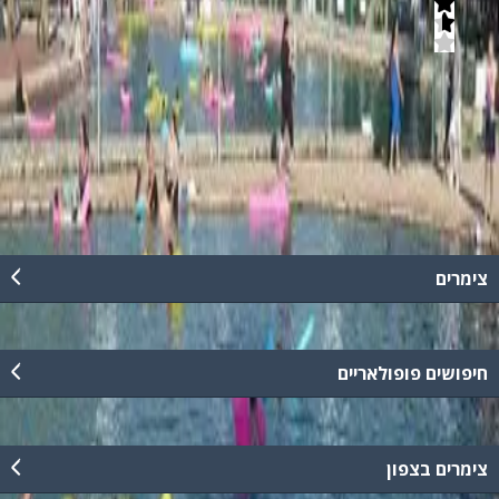
3.6
(
7
חוות דעת)
חווית נופש המשלבת בילוי לכל המשפחה, לינת שטח ושלל אטרקציות.
הפארק מוצל וכולל שלוש בריכות, מתקנים לילדים, מגלשות, שולחנות
פיקניק, פינת מנגל ועוד.
קרא עוד
צימרים
חיפושים פופולאריים
צימרים בצפון