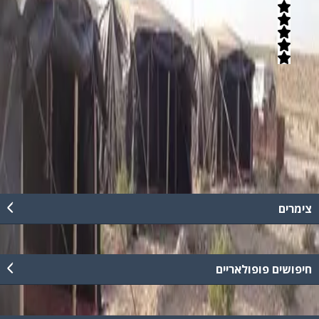
5
(
1
חוות דעת)
חברת מדבר ישראלי משלבת חוויה, תרבות, למידה והנאה בגוון פעילויות
שונות. רכיבה על גמלים, סיורי ג'יפים,אירוח ולינה במאהלים הכוללות
ארוחות שטח, לילות קסומים בעומק המדבר תצפיות כוכבים ועוד.
קרא עוד
צימרים
חיפושים פופולאריים