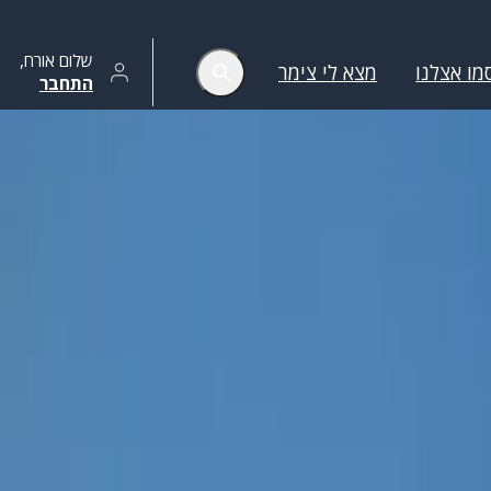
שלום
אורח
,
מו אצלנו
מצא לי צימר
התחבר
הסר סינונים