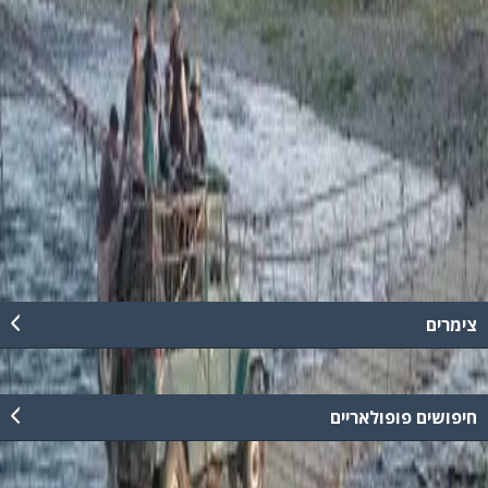
טיולי זריחה, טיולי ג'יפים בין כמה שעות לימים שלמים, מגוון טיולי ספארי
בשעות הלילה בהם תחשפו אל חיות הבר במקום המחייה הטבעי שלהן,
טיולי ג'יפים חוויתים במזג אוויר חורפי וגשום. ל"פלגי בזלת" ה"מרוץ לגולן"
פעילות שטח מאתגרת וייחודית בסגנון תוכניות הריאלטי המותאמת
לקבוצות לימי גיבוש ואף למשפחות. המסלולים מלווים ע"י הדרכה צמודה
ומאובטחת. ניתן לשלב במסלולים אתרים היסטוריים ובתי כנסת עתיקים.
כמו כן, על מנת להעשיר את החוויה ניתן לשלב ארוחות שטח עשירות או
מספר אטרקציות שטח יחד עם טיול ג´יפים. ניתן לארגן טיול ג'יפים בכל
רחבי הארץ בתיאום מראש.
קרא עוד
צימרים
חיפושים פופולאריים