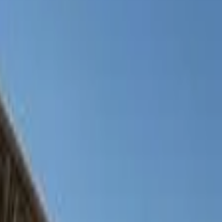
אטרקציות לילדים
(
1
)
אטרקציות לזוגות
(
1
)
ספורט אתגרי
(
1
)
ימי גיבוש לעובדים וקבוצות
(
1
)
אטרקציות לפי אזורים
איזור
מרכז
(
118
)
שומרון
(
2
)
מישור החוף
(
86
)
ירושלים והסביבה
(
35
)
כרמל
(
24
)
שרון
(
22
)