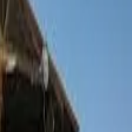
תל אביב והסביבה
(
21
)
שפלה
(
10
)
הרי ירושלים
(
8
)
עמק האלה
(
3
)
צפון
(
193
)
דרום
(
73
)
יישוב
קידר
(
1
)
סוסיא
(
1
)
בשטח
טרקטורונים
(
1
)