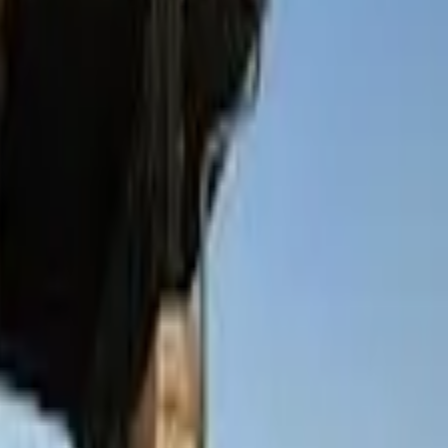
טיולי ג'יפים
(
1
)
רייזר
(
1
)
פארקים ומוזיאונים
ארכיאולוגיה
(
1
)
מרכז מבקרים
(
1
)
אטרקציות לקבוצות
יום כיף
(
1
)
טיולים רגליים
(
1
)