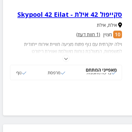
סקייפול 42 אילת - Skypool 42 Eilat
אילת
,
אילת
10
מצוין
(
1
חוות דעת)
וילה יוקרתית עם נוף פתוח מציעה חוויית אירוח ייחודית
למשפחות, המשלבת נוחות מושלמת ואווירת ריזורט
אקסקלוסיבית. ארבעה חדרי שינה מעוצבים בקפידה, כולל
סוויטת הורים מפוארת עם מרפסת פרטית ונוף עוצר נשימה,
מאפייני המתחם
יוצרים מרחב אלגנטי של פרטיות, רוגע ופינוק מול הנוף.
בריכה מחוממת
מרפסת
נוף