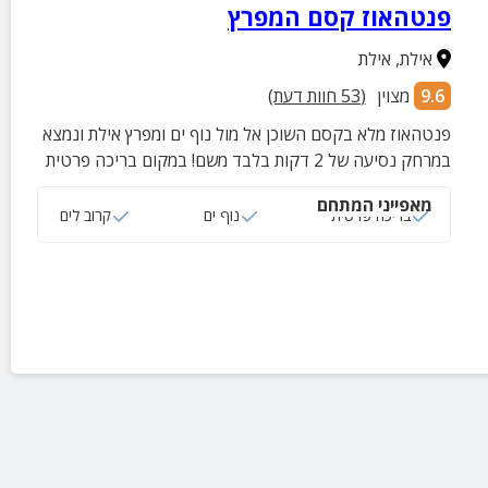
פנטהאוז קסם המפרץ
אילת
,
אילת
9.6
מצוין
(
53
חוות דעת)
פנטהאוז מלא בקסם השוכן אל מול נוף ים ומפרץ אילת ונמצא
במרחק נסיעה של 2 דקות בלבד משם! במקום בריכה פרטית
מאפייני המתחם
בריכה פרטית
נוף ים
קרוב לים