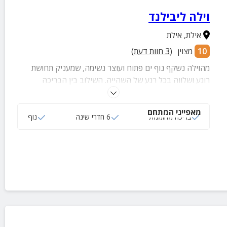
וילה ליבילנד
אילת
,
אילת
10
מצוין
(
3
חוות דעת)
מהוילה נשקף נוף ים פתוח ועוצר נשימה, שמעניק תחושת
רוגע ושלווה בכל רגע של השהייה. השילוב בין הבריכה
המחוממת, המתחם החיצוני והנוף הפתוח יוצר חוויה ייחודית
שקשה לשכוח. זה הזמן להגיע ולהתנתק מול הנוף הכי יפה
מאפייני המתחם
שיש.
בריכה מחוממת
6 חדרי שינה
נוף