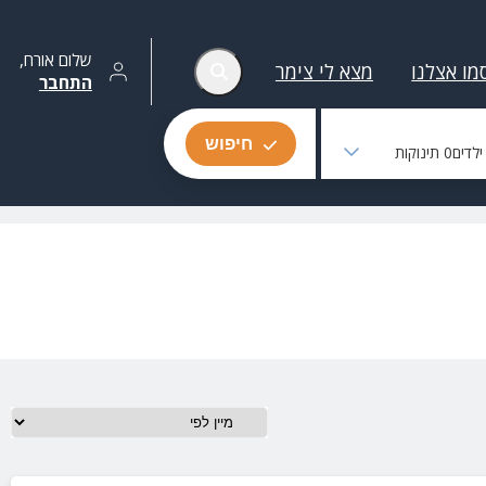
שלום
אורח
,
מו אצלנו
מצא לי צימר
התחבר
חיפוש
לדים
0
תינוקות