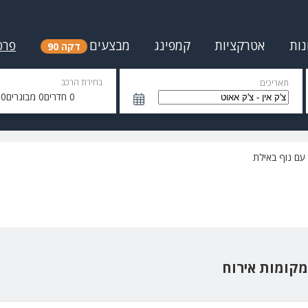
נות
אטרקציות
קמפינג
מבצעים
פרס
דקה 90
בחירת הרכב
תאריכים
0
חדרים
0
מבוגרים
0
י
 עם נוף באילת