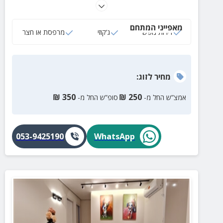
המהנות של העיר – חופשה רגועה ונעימה עם תצפית
נהדרת על הכחול האינסופי.
מאפייני המתחם
דירות נופש
ג‘קוזי
מרפסת או חצר
מחיר
לזוג
:
₪
350
₪
250
אמצ”ש החל מ-
סופ”ש החל מ-
053-9425190
WhatsApp