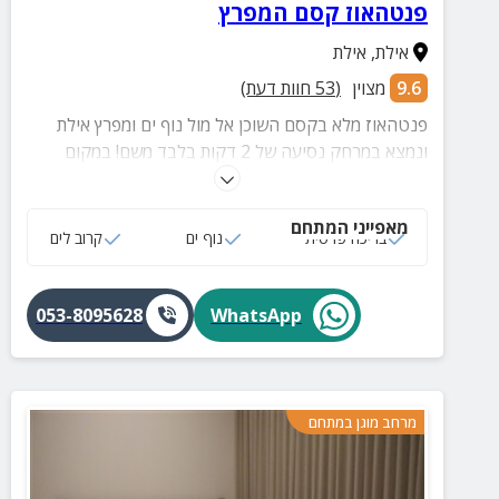
פנטהאוז קסם המפרץ
אילת
,
אילת
9.6
מצוין
(
53
חוות דעת)
פנטהאוז מלא בקסם השוכן אל מול נוף ים ומפרץ אילת
ונמצא במרחק נסיעה של 2 דקות בלבד משם! במקום
בריכה פרטית
מאפייני המתחם
בריכה פרטית
נוף ים
קרוב לים
053-8095628
WhatsApp
מרחב מוגן במתחם