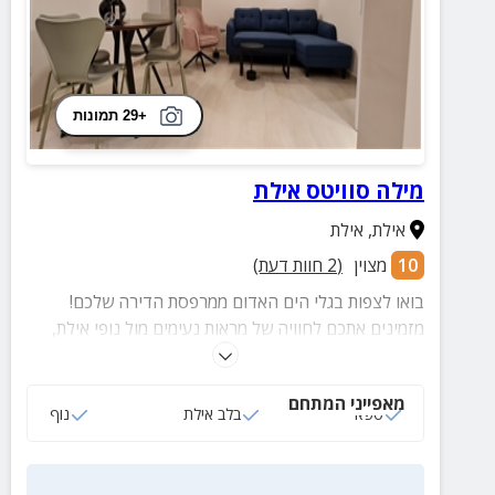
+29 תמונות
מילה סוויטס אילת
אילת
,
אילת
10
מצוין
(
2
חוות דעת)
בואו לצפות בגלי הים האדום ממרפסת הדירה שלכם!
מזמינים אתכם לחוויה של מראות נעימים מול נופי אילת,
ניתן לצאת לטיולי תצפיות בהדרכת בעל המקום ללא עלות.
שלל אטרקציות בקרבת מקום.
מאפייני המתחם
ספא
בלב אילת
נוף