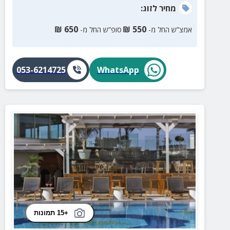
מחיר
לזוג
:
₪
650
₪
550
אמצ”ש החל מ-
סופ”ש החל מ-
053-6214725
WhatsApp
+15 תמונות