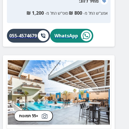
מחיר
לזוג
:
₪
1,200
₪
800
אמצ”ש החל מ-
סופ”ש החל מ-
055-4574679
WhatsApp
+55 תמונות