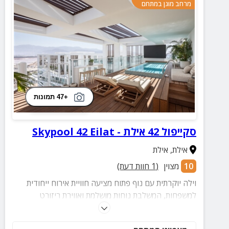
מרחב מוגן במתחם
+47 תמונות
סקייפול 42 אילת - Skypool 42 Eilat
אילת
,
אילת
10
מצוין
(
1
חוות דעת)
וילה יוקרתית עם נוף פתוח מציעה חוויית אירוח ייחודית
למשפחות, המשלבת נוחות מושלמת ואווירת ריזורט
אקסקלוסיבית. ארבעה חדרי שינה מעוצבים בקפידה, כולל
סוויטת הורים מפוארת עם מרפסת פרטית ונוף עוצר