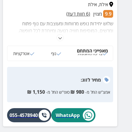
אילת
,
אילת
9.9
מצוין
(
6
חוות דעת)
שלוש יחידות נופש מרווחות ומעוצבות עם נוף פתוח
ומרשים, המוסיפות חוויה רגועה ומיוחדת לכל חופשה.
מתאים במיוחד לחופשה משפחתית, עם חדרים מרווחים,
מטבח מאובזר, בריכה מחוממת לילדים ופינות ישיבה
מאפייני המתחם
נעימות להנאה מהנוף. השילוב בין נוחות, עיצוב ונוף יפה
בריכה מחוממת
נוף
אטרקציות
יוצר חופשה שכיף לזכור.
מחיר
לזוג
:
₪
1,150
₪
980
אמצ”ש החל מ-
סופ”ש החל מ-
055-4578940
WhatsApp