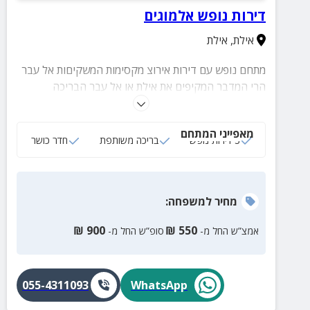
דירות נופש אלמוגים
אילת
,
אילת
מתחם נופש עם דירות אירוצ מקסימות המשקיםות אל עבר
הרי המדבר המקיפים את אילת או אל עבר הבריכה
המשותפת במתחם.
מאפייני המתחם
3 דירות נופש
בריכה משותפת
חדר כושר
מחיר
למשפחה
:
₪
900
₪
550
אמצ”ש החל מ-
סופ”ש החל מ-
055-4311093
WhatsApp