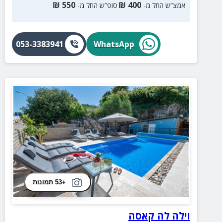
₪
550
₪
400
אמצ”ש החל מ-
סופ”ש החל מ-
053-3383941
WhatsApp
+53 תמונות
וילה לה קאסה