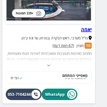
+119 תמונות
יאמה
גליל מערבי
,
ראש הנקרה
(במרחק של 9.8 ק"מ)
10
מצוין
(
67
חוות דעת)
מתחם סוויטות מעוצבות ומאובזרות לאירוח זוגות ומשפחות,
הכוללות מרפסת נוף פרטית ובריכה מחוממת לחורף, פינות
ישיבה נוחות ומרווחות, ג'קוזי ועוד.
מאפייני המתחם
סאונה פרטית
נוף ים
053-7104244
WhatsApp