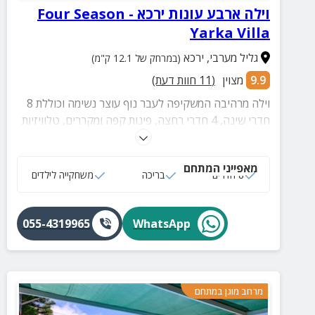
וילה ארבע עונות ירכא - Four Season
Yarka Villa
גליל מערבי
,
ירכא
(במרחק של 12.1 ק"מ)
9.9
מצוין
(
11
חוות דעת)
וילה מרהיבה המשקיפה לעבר נוף עוצר נשימה וכוללת 8
חדרי שינה, 4 חדרי רחצה, פינות קפה ומקררים, טלוויזיות
חכמות בחיבור ערוצים ומתחם חוץ עם בריכה מגודרת,
סאונה, מטבח חוץ, פינת BBQ, מערכת קריוקי, קמין, תנור
מאפייני המתחם
חימום ומגוון פינות ישיבה.
8 חדרים
בריכה
משחקייה לילדים
055-4319965
WhatsApp
מרחב מוגן במתחם