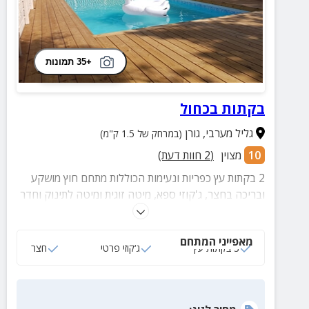
+35 תמונות
בקתות בכחול
גליל מערבי
,
גורן
(במרחק של 1.5 ק"מ)
10
מצוין
(
2
חוות דעת)
2 בקתות עץ כפריות ונעימות הכוללות מתחם חוץ מושקע
ובריכה בחצר, ג'קוזי ספא, מיטה זוגית ומיטה לתינוק וחדר
רחצה מטופח.
מאפייני המתחם
3 בקתות עץ
ג‘קוזי פרטי
חצר