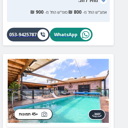
מחיר
לזוג
:
₪
900
₪
800
אמצ”ש החל מ-
סופ”ש החל מ-
053-9425787
WhatsApp
+45 תמונות