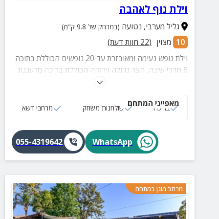
וילת נוף לאהבה
גליל מערבי
,
נטועה
(במרחק של 9.8 ק"מ)
10
מצוין
(
22
חוות דעת)
וילת נופש נעימה ומאובזרת עד 20 נופשים הכוללת בתוכה
6 חדרי שינה, חצר גדולה וירוקה הכוללת בריכה מרעננת
+ פינות ישיבה, מיטות שיזוף ונדנדות ועוד שלל פינוקים.
מאפייני המתחם
בריכה
שולחנות משחק
מרחבי דשא
055-4319642
WhatsApp
מרחב מוגן במתחם