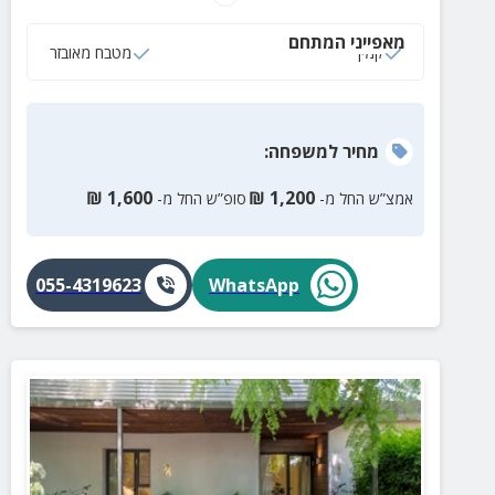
חמים, מטבח מאובזר, חדר רחצה, מרפסת גדולה
מאפייני המתחם
המשקיפה לנוף הים + פינות ישיבה מעוצבות וערסל.
קמין
מטבח מאובזר
מחיר
למשפחה
:
₪
1,600
₪
1,200
אמצ”ש החל מ-
סופ”ש החל מ-
055-4319623
WhatsApp