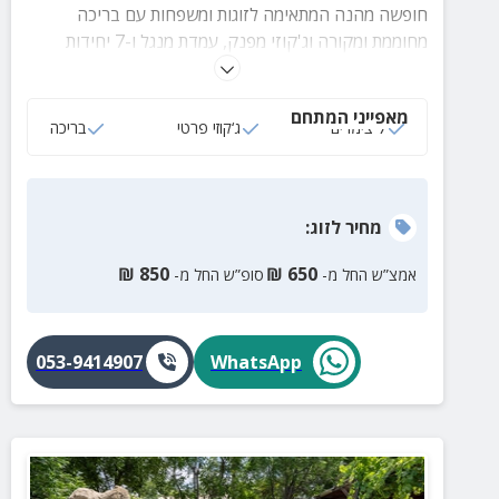
חופשה מהנה המתאימה לזוגות ומשפחות עם בריכה
מחוממת ומקורה וג'קוזי מפנק, עמדת מנגל ו-7 יחידות
אירוח כפריות מאובזרות בכל מה שצריך לנופש בלתי נשכח.
מאפייני המתחם
7 צימרים
ג‘קוזי פרטי
בריכה
מחיר
לזוג
:
₪
850
₪
650
אמצ”ש החל מ-
סופ”ש החל מ-
053-9414907
WhatsApp