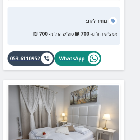
מחיר
לזוג
:
₪
700
₪
700
אמצ”ש החל מ-
סופ”ש החל מ-
053-6110952
WhatsApp