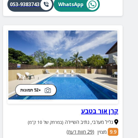
053-9383743
WhatsApp
+52 תמונות
קרן אור בטבע
גליל מערבי
,
נתיב השיירה
(במרחק של 10 ק"מ)
9.9
מצוין
(
29
חוות דעת)