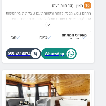
10
מצוין
(
13
חוות דעת)
מתחם נופש מפנק לזוגות ומשפחת עם 3 בקתות עץ חמימות
עם ג'קוזי פרטי. במתחם תוכלו ליהנות גם מבריכה, חצר
מטופחת, מרפסת פרטית, ארוחות בוקר ועוד.
מאפייני המתחם
7 צימרים
בריכה
חצר
055-4316874
WhatsApp