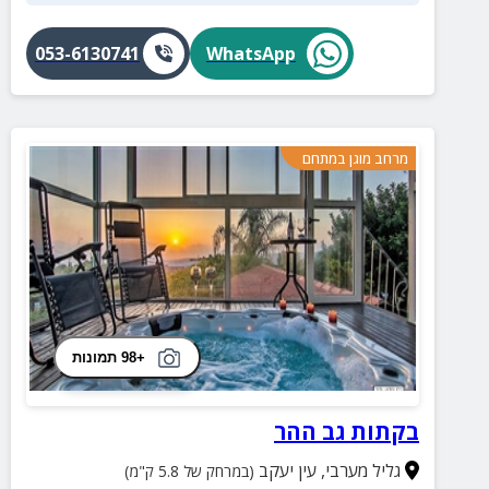
053-6130741
WhatsApp
מרחב מוגן במתחם
+98 תמונות
בקתות גב ההר
גליל מערבי
,
עין יעקב
(במרחק של 5.8 ק"מ)