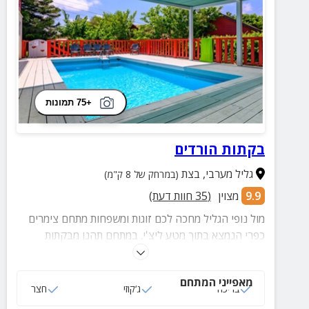
+75 תמונות
בקתות הורדים
גליל מערבי
,
בצת
(במרחק של 8 ק"מ)
9.9
מצוין
(
35
חוות דעת)
מול נופי הגליל מחכה לכם זוגות ומשפחות מתחם צימרים
כפרי הנמצא בתוך מטע ליצ'י. במתחם תהנו מבקתות
המאובזרות בכל טוב לחופשה מושלמת עם מרפסת פרטית,
בריכה מפנקת עם חצר מטופחת ועוד שלל הפתעות.
מאפייני המתחם
בריכה
ג‘קוזי
חצר