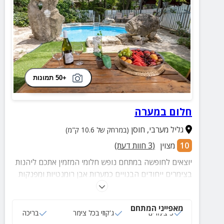
+50 תמונות
חלום במערה
גליל מערבי
,
חוסן
(במרחק של 10.6 ק"מ)
10
מצוין
(
3
חוות דעת)
יוצאים לחופשה במתחם נופש חלומי המזמין אתכם ליהנות
בצימרים ייחודים הבנויים כמערות אבן רומנטיות ומפנקות
לזוגות ומשפחות עד 4 איש. במתחם תיהנו גם מחצר
מעוצבת עם בריכה, ג'קוזי ומגוון פינות ישיבה.
מאפייני המתחם
3 צימרים
ג'קוזי בכל צימר
בריכה