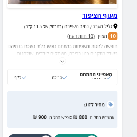
מעוף הציפור
גליל מערבי
,
נתיב השיירה
(במרחק של 11.5 ק"מ)
10
מצוין
(
10
חוות דעת)
חופשה לזוגות ומשפחות במתחם נופש בלתי נשכח בו תיהנו
משלל מתקנים כגון בריכה, משחקים לילדים, שולחנות
משחק עם פינות ישיבה נוחות ועוד. במתחם השאלת
אופניים לאורחינו!
מאפייני המתחם
3 יחידות
בריכה
ג‘קוזי
מחיר
לזוג
:
₪
900
₪
800
אמצ”ש החל מ-
סופ”ש החל מ-