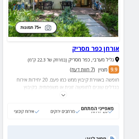
+75 תמונות
אורחן כפר מסריק
גליל מערבי
,
כפר מסריק
(במרחק של 22.3 ק"מ)
9.9
מצוין
(
7
חוות דעת)
חופשה באווירת קיבוץ ממש כמו פעם. 20 יחידות אירוח
בגדלים שונים לחופשה זוגית או משפחתית. בקיבוץ
ובקרבתו מגוון אטרקציות.
מאפייני המתחם
20 יחידות
מרחבים ירוקים
אירוח קיבוצי
מחיר
לזוג
: