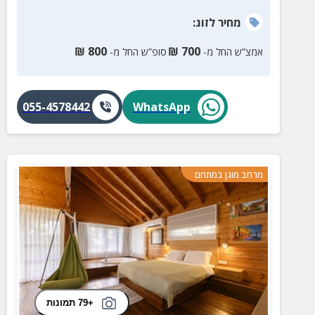
מחיר
לזוג
:
₪
800
₪
700
אמצ”ש החל מ-
סופ”ש החל מ-
055-4578442
WhatsApp
מרחב מוגן במתחם
+79 תמונות