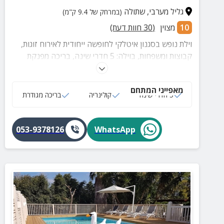
גליל מערבי
,
שתולה
(במרחק של 9.4 ק"מ)
10
מצוין
(
30
חוות דעת)
וילת נופש בסגנון איטלקי לחופשה ייחודית לאירוח זוגות,
קבוצות ומשפחות, בוילה: 5 חדרי שינה, בריכה מפנקת
ומגודרת, ג'קוזי ספא, מטבח מאובזר וחדש, חצר מושקעת
עם עמדת גריל, טאבון מטריף לפיצות ונוף קסום.
מאפייני המתחם
5 חדרי שינה
קולינריה
בריכה מגודרת
053-9378126
WhatsApp