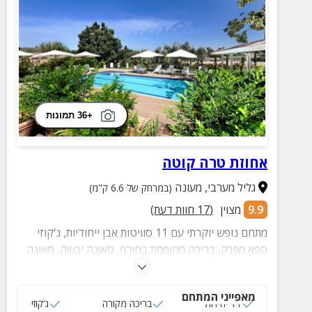
+36 תמונות
אחוזת טרה קוטה
גליל מערבי
,
מעונה
(במרחק של 6.6 ק"מ)
9.9
מצוין
(
17
חוות דעת)
מתחם נופש יוקרתי עם 11 סוויטות אבן ייחודיות, ג'קוזי
ספא מפנק, בריכה מחוממת בחורף, סאונה יבשה, סאונה
רטובה ומכונת קפה איכותית להנאתכם!
מאפייני המתחם
11 יחידות
בריכה מקורה
ג‘קוזי