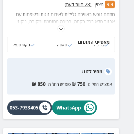
9.9
מצוין
(
28
חוות דעת)
מתחם נופש באווירה גלילית לאירוח זוגות ומשפחות עם
אבזור מלא בכל בקתה, בריכה מחוממת ומקורה, ג'קוזי
ספא, מתקני משחק לילדים ונוף בלתי נשכח סביב החצר
המטופחת.
מאפייני המתחם
בריכה
סאונה
ג‘קוזי ספא
מחיר
לזוג
:
₪
850
₪
750
אמצ”ש החל מ-
סופ”ש החל מ-
053-7933405
WhatsApp