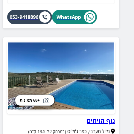
053-9418896
WhatsApp
+68 תמונות
נוף הזיתים
גליל מערבי
,
כפר ג'וליס
(במרחק של 13.5 ק"מ)