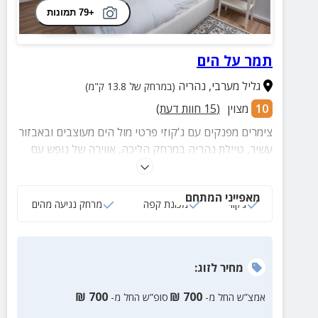
+79 תמונות
תמר על הים
גליל מערבי
,
נהריה
(במרחק של 13.8 ק"מ)
10
מצוין
(
15
חוות דעת)
צימרים מפנקים עם ג'קוזי פרטי מול הים מעוצבים ובאבזור
עשיר, טיילת נהריה במרחק הליכה, אווירה של נופש עם
ושלל אטרקציות מהנות במרחק קצר. מתאים לזוגות,
משפחות וקבוצות.
מאפייני המתחם
ג‘קוזי
מכונת קפה
מרחק נגיעה מהים
מחיר
לזוג
:
₪
700
₪
700
אמצ”ש החל מ-
סופ”ש החל מ-