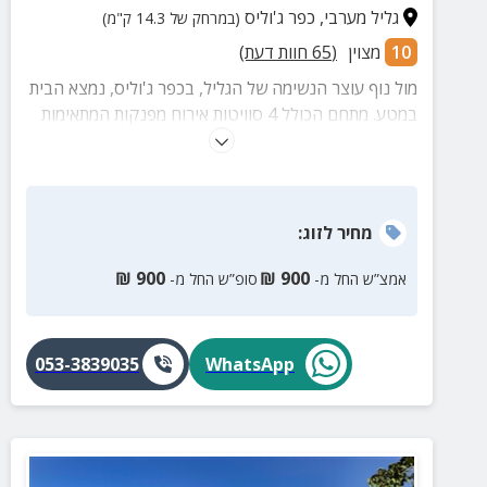
גליל מערבי
,
כפר ג'וליס
(במרחק של 14.3 ק"מ)
10
מצוין
(
65
חוות דעת)
מול נוף עוצר הנשימה של הגליל, בכפר ג'וליס, נמצא הבית
במטע. מתחם הכולל 4 סוויטות אירוח מפנקות המתאימות
לחופשה זוגית או משפחתית. אפשרות לארוחת בוקר דרוזית
בתיאום מראש.
מחיר
לזוג
:
₪
900
₪
900
אמצ”ש החל מ-
סופ”ש החל מ-
053-3839035
WhatsApp