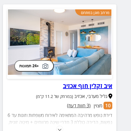
מרחב מוגן במתחם
+24 תמונות
איב זקלין חוף אכזיב
גליל מערבי
,
אכזיב
(במרחק של 11.2 ק"מ)
10
מצוין
(
3
חוות דעת)
דירת נופש מרהיבה המתאימה לאירוח משפחות וזוגות עד 6
נפשות, הדירה כוללת 3 חדרי שינה מרווחים + מיטה זוגית,
טלוויזיה חכמה בחיבור לנטפליקס, סלון מעוצב + קמין