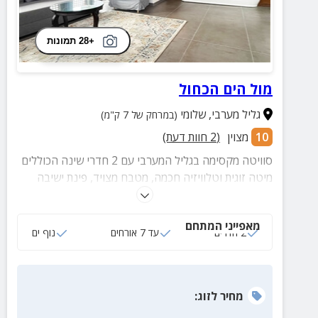
+28 תמונות
מול הים הכחול
גליל מערבי
,
שלומי
(במרחק של 7 ק"מ)
10
מצוין
(
2
חוות דעת)
סוויטה מקסימה בגליל המערבי עם 2 חדרי שינה הכוללים
מיטה זוגית וטלוויזיה חכמה, מטבח מצויד, פינת ישיבה
הצופה לנוף ים, ג'קוזי ספא, חדר רחצה עם מגבות רכות
ותמרוקים ועוד.
מאפייני המתחם
2 חדרים
עד 7 אורחים
נוף ים
מחיר
לזוג
: