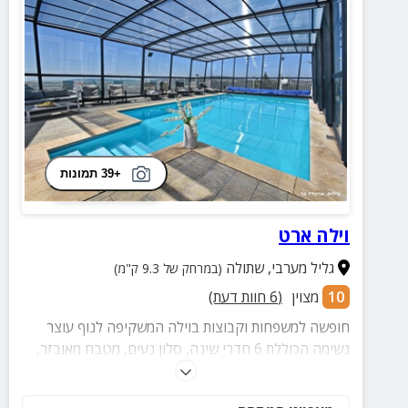
+39 תמונות
וילה ארט
גליל מערבי
,
שתולה
(במרחק של 9.3 ק"מ)
10
מצוין
(
6
חוות דעת)
חופשה למשפחות וקבוצות בוילה המשקיפה לנוף עוצר
נשימה הכוללת 6 חדרי שינה, סלון נעים, מטבח מאובזר,
חדרי רחצה מוקפדים ומתחם חוץ בו תמצאו בריכה גדולה
המקורה ומחוממת בחורף, ג'קוזי, פינת BBQ עם כיור