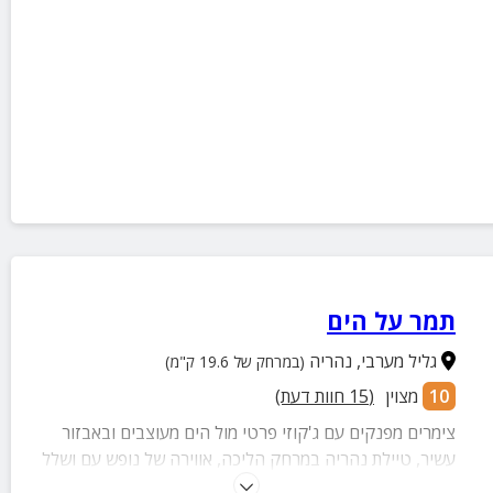
תמר על הים
גליל מערבי
,
נהריה
(במרחק של 19.6 ק"מ)
10
מצוין
(
15
חוות דעת)
צימרים מפנקים עם ג'קוזי פרטי מול הים מעוצבים ובאבזור
עשיר, טיילת נהריה במרחק הליכה, אווירה של נופש עם ושלל
אטרקציות מהנות במרחק קצר. מתאים לזוגות, משפחות