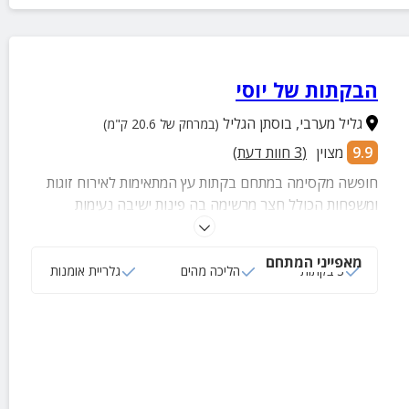
הבקתות של יוסי
גליל מערבי
,
בוסתן הגליל
(במרחק של 20.6 ק"מ)
9.9
מצוין
(
3
חוות דעת)
חופשה מקסימה במתחם בקתות עץ המתאימות לאירוח זוגות
ומשפחות הכולל חצר מרשימה בה פינות ישיבה נעימות
וליהנות מגלריית אומנות במקום עם מיצגים מרתקים.
מאפייני המתחם
3 בקתות
הליכה מהים
גלריית אומנות