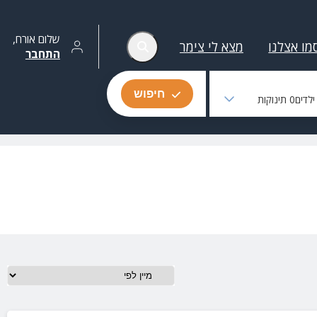
שלום
אורח
,
מו אצלנו
מצא לי צימר
התחבר
חיפוש
לדים
0
תינוקות