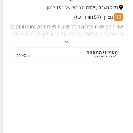
גליל מערבי
,
יערה
(במרחק של 13.1 ק"מ)
10
מצוין
(
57
חוות דעת)
אירוח הסוויטות מדהימות המתאימות לאירוח משפחות וזוגות בו
תמצאו בריכה אל מול נוף גלילי, ג'קוזי זרמים, אבזור מלא בכל
בקתה ועוד שלל פינוקים והפתעות.
מאפייני המתחם
מרפסת נוף
סאונה