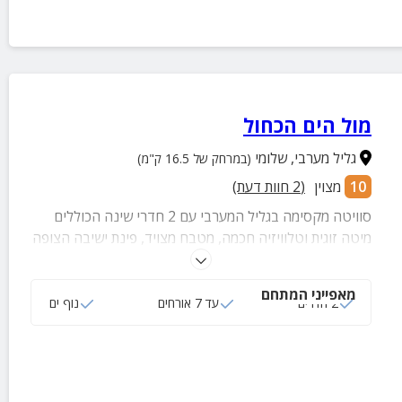
מול הים הכחול
גליל מערבי
,
שלומי
(במרחק של 16.5 ק"מ)
10
מצוין
(
2
חוות דעת)
סוויטה מקסימה בגליל המערבי עם 2 חדרי שינה הכוללים
מיטה זוגית וטלוויזיה חכמה, מטבח מצויד, פינת ישיבה הצופה
לנוף ים, ג'קוזי ספא, חדר רחצה עם מגבות רכות ותמרוקים
ועוד.
מאפייני המתחם
2 חדרים
עד 7 אורחים
נוף ים