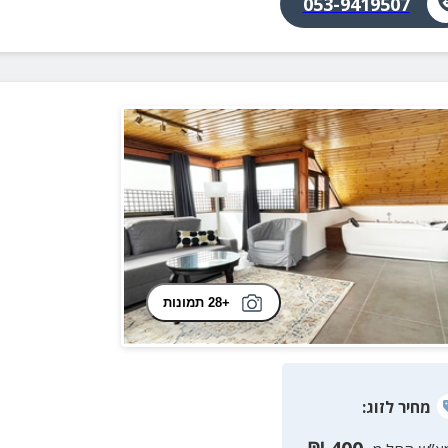
053-9419507
+28 תמונות
מחיר
לזוג
: