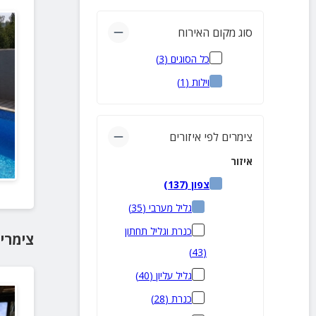
סוג מקום האירוח
כל הסוגים
(
3
)
וילות
(
1
)
צימרים לפי איזורים
איזור
צפון
(
137
)
גליל מערבי
(
35
)
כנרת וגליל תחתון
צימרי
)
43
(
גליל עליון
(
40
)
כנרת
(
28
)