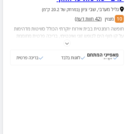
גליל מערבי
,
שבי ציון
(במרחק של 20.2 ק"מ)
10
מצוין
(
42
חוות דעת)
חופשה רומנטית בבית אירוח יוקרתי הכולל סוויטות מדהימות
על קו חוף הים לנופש זוגי ואינטימי, בריכה פרטית מחוממת
בחורף, חדר שינה מרווח ונעים, מטבח מאובזר, סלון מעוצב
ועוד.
מאפייני המתחם
יוקרתי
לזוגות בלבד
בריכה פרטית