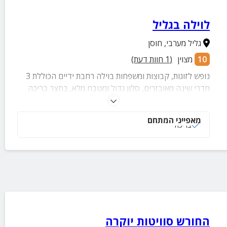
לוילה בגליל
גליל מערבי
,
חוסן
10
מצוין
(
1
חוות דעת)
נופש לזוגות, קבוצות ומשפחות בוילה רחבת ידיים הכוללת 3
חדרי שינה מאובזרים, סלון גדול ומטבח מלא, בחצר בריכה
מגודרת לבטיחות הילדים, עמדת BBQ ופינת אוכל לארוחות
טעימות, שלל פינות ישיבה נעימות מלאות שלווה ורוגע אל מול
מאפייני המתחם
נוף מהפנט. בנוסף, במתחם תוכלו לקיים מגוון אירועים כמו: ימי
בריכה
הולדת, בר/בת מצווה, מסיבות רווקים/רווקות ועוד
החורש סוויטות יוקרה