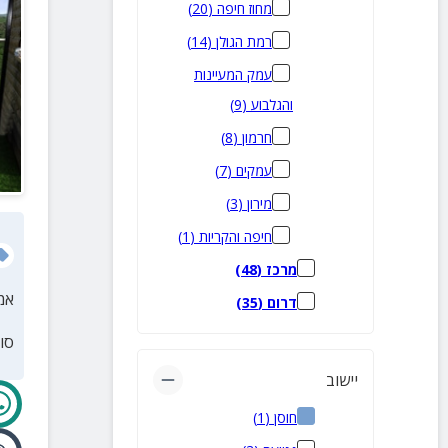
מחוז חיפה
(
20
)
רמת הגולן
(
14
)
עמק המעיינות
והגלבוע
(
9
)
חרמון
(
8
)
עמקים
(
7
)
מירון
(
3
)
חיפה והקריות
(
1
)
מרכז
(
48
)
אמ
דרום
(
35
)
סו
יישוב
חוסן
(
1
)