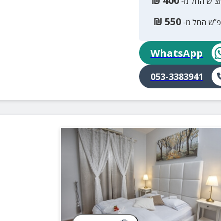
₪
400
צ”ש החל מ-
₪
550
פ”ש החל מ-
WhatsApp
053-3383941