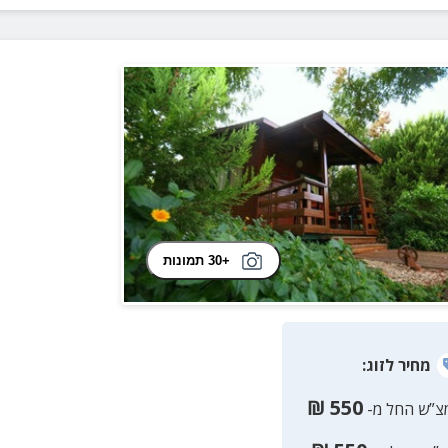
+30 תמונות
מחיר
לזוג
:
₪
550
צ”ש החל מ-