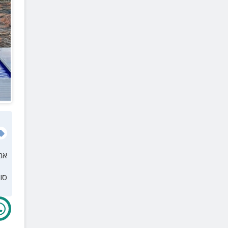
אמ
סו