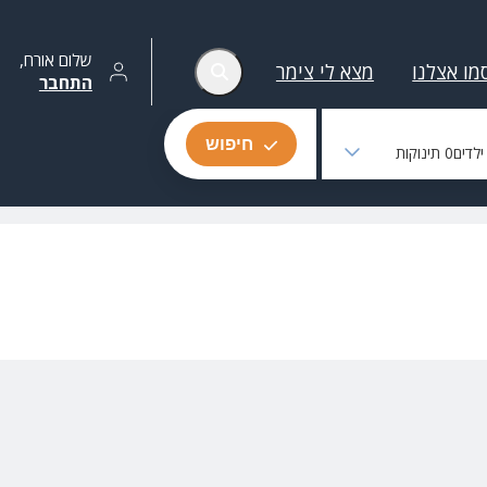
שלום
אורח
,
מו אצלנו
מצא לי צימר
התחבר
חיפוש
לדים
0
תינוקות