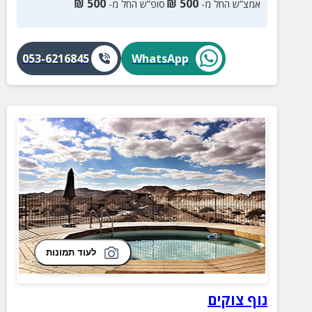
₪
500
₪
500
אמצ”ש החל מ-
סופ”ש החל מ-
053-6216845
WhatsApp
לעוד תמונות
נוף צוקים