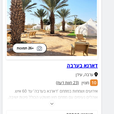
+26 תמונות
דארנא בערבה
ערבה
,
עידן
10
מצוין
(
23
חוות דעת)
אירועים ושמחות במתחם 'דארנא בערבה' עד 60 איש.
אוהלים נעימים עם מתחם חוץ מושקע הכולל פינות ישיבה,
פינות גריל, שולחנות אוכל, מטבח חיצוני, גינת תבלינים,
בור אש ועוד מגוון הפתעות.