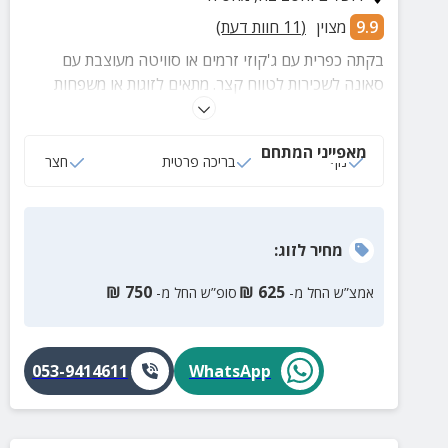
9.9
מצוין
(
11
חוות דעת)
בקתה כפרית עם ג'קוזי זרמים או סוויטה מעוצבת עם
סאונה לשכירות לטווח קצר. מתאים לזוגות או משפחות
שייהנו גם מחצר פרטית עם ריהוט גן ומתקן ברביקיו.
מאפייני המתחם
נוף
בריכה פרטית
חצר
מחיר
לזוג
:
₪
750
₪
625
אמצ”ש החל מ-
סופ”ש החל מ-
053-9414611
WhatsApp