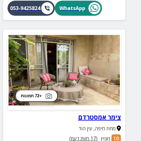
053-9425824
WhatsApp
+72 תמונות
צימר אמסטרדם
מחוז חיפה
,
עין הוד
10
מצוין
(
17
חוות דעת)