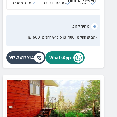
מאפייני המתחם
6 סוויטות
ליד טיילת נתניה
מחיר משתלם
מחיר
לזוג
:
₪
600
₪
400
אמצ”ש החל מ-
סופ”ש החל מ-
053-2412914
WhatsApp