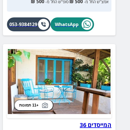
₪
500
₪
500
אמצ”ש החל מ-
סופ”ש החל מ-
053-9384129
WhatsApp
+11 תמונות
המייסדים 36