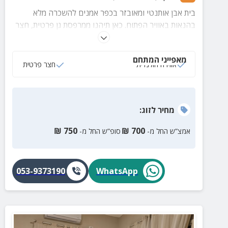
בית אבן אותנטי ומאובזר בכפר אמנים להשכרה מלא
בהנאות באוויר הפתוח. כאן תיהנו ממרפסת גן פרטית, חצר
עם צמחיה שופעת ונופים מרהיבים לים התיכון.
מאפייני המתחם
אווירה הולנדית
חצר פרטית
מחיר
לזוג
:
₪
750
₪
700
אמצ”ש החל מ-
סופ”ש החל מ-
053-9373190
WhatsApp