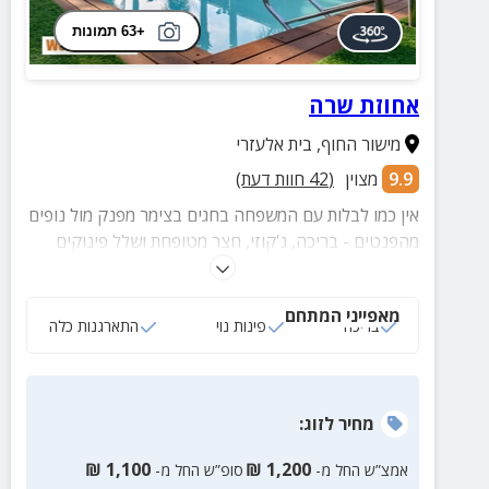
+63 תמונות
אחוזת שרה
מישור החוף
,
בית אלעזרי
9.9
מצוין
(
42
חוות דעת)
אין כמו לבלות עם המשפחה בחגים בצימר מפנק מול נופים
מהפנטים - בריכה, ג'קוזי, חצר מטופחת ושלל פינוקים
נוספים.
מאפייני המתחם
בריכה
פינות נוי
התארגנות כלה
מחיר
לזוג
:
₪
1,100
₪
1,200
אמצ”ש החל מ-
סופ”ש החל מ-