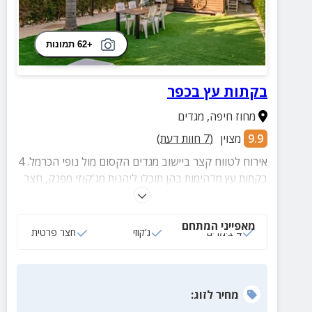
+62 תמונות
בקתות עץ בכפר
מחוז חיפה
,
מגדים
9.9
מצוין
(
7
חוות דעת)
אירוח לטווח קצר ביישוב מגדים הקסום מול נופי הכרמל. 4
בקתות עץ מדהימות בהן תוכלו ליהנות מג'קוזי מפנק, חצר
מטופחת פרטית עם פינת ישיבה, מרפסת ושלל הנאות.
מאפייני המתחם
4 צימרים
ג‘קוזי
חצר פרטית
מחיר
לזוג
: