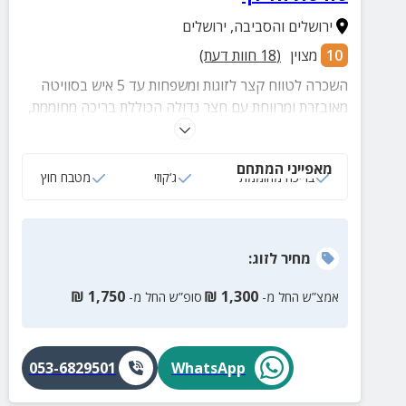
ירושלים והסביבה
,
ירושלים
10
מצוין
(
18
חוות דעת)
השכרה לטווח קצר לזוגות ומשפחות עד 5 איש בסוויטה
מאובזרת ומרווחת עם חצר גדולה הכוללת בריכה מחוממת,
ג'קוזי ספא, מטבח חיצוני, פינות ישיבה וקרבה למגוון
מסלולי טיול ומקומות בילוי שווים במיוחד.
מאפייני המתחם
בריכה מחוממת
ג‘קוזי
מטבח חוץ
מחיר
לזוג
:
₪
1,750
₪
1,300
אמצ”ש החל מ-
סופ”ש החל מ-
053-6829501
WhatsApp