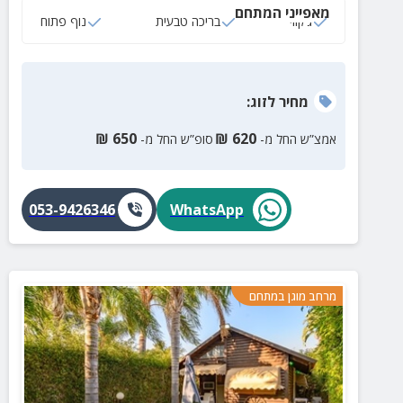
מאפייני המתחם
ג‘קוזי
בריכה טבעית
נוף פתוח
מחיר
לזוג
:
₪
650
₪
620
אמצ”ש החל מ-
סופ”ש החל מ-
053-9426346
WhatsApp
מרחב מוגן במתחם