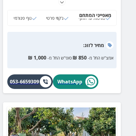
עם נוף לים, מטבח מאובזר, חדר רחצה ומרפסת נוף
פרטית. הנופש מתאים גם להשכרה לטווח הארוך.
מאפייני המתחם
סוויטות על החוף
ג‘קוזי פרטי
נוף פנורמי
מחיר
לזוג
:
₪
1,000
₪
850
אמצ”ש החל מ-
סופ”ש החל מ-
053-6659309
WhatsApp