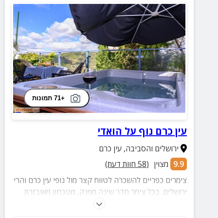
+71 תמונות
עין כרם נוף על הואדי
ירושלים והסביבה
,
עין כרם
9.9
מצוין
(
58
חוות דעת)
צימרים כפריים להשכרה לטווח קצר מול נופי עין כרם והרי
ירושלים. בכל צימר חדר שינה מפנק, מטבחון מאובזרת
ומרפסת פרטית באווירה שקטה ופסטורלית.