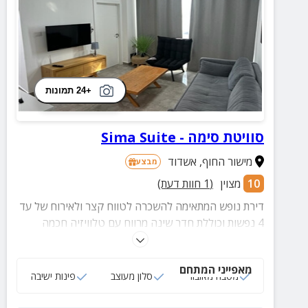
+24 תמונות
סוויטת סימה - Sima Suite
מישור החוף
,
אשדוד
מבצע
10
מצוין
(
1
חוות דעת)
דירת נופש המתאימה להשכרה לטווח קצר ולאירוח של עד
4 נפשות וכוללת חדר שינה מרווח עם טלוויזיה חכמה
בחיבור לנטפליקס, סלון מעוצב, חדר רחצה, מטבח
מאובזר והכל בקרבת מקום לשלל אטרקציות ובילויים.
מאפייני המתחם
מטבח מאובזר
סלון מעוצב
פינות ישיבה