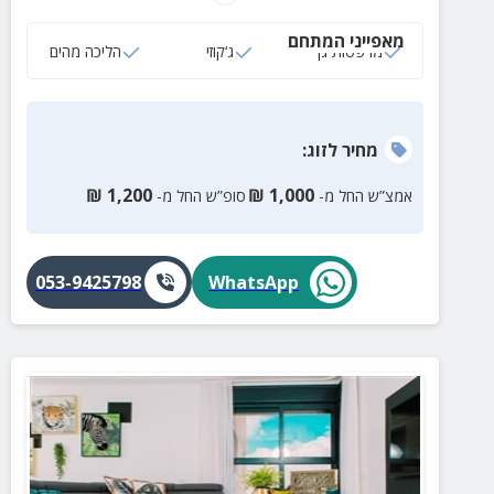
נדנדות, פינות זולה ועוד.
מאפייני המתחם
מרפסות גן
ג‘קוזי
הליכה מהים
מחיר
לזוג
:
₪
1,200
₪
1,000
אמצ”ש החל מ-
סופ”ש החל מ-
053-9425798
WhatsApp