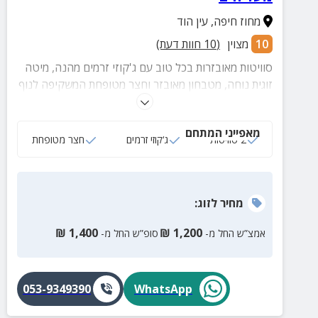
מחוז חיפה
,
עין הוד
10
מצוין
(
10
חוות דעת)
סוויטות מאובזרות בכל טוב עם ג'קוזי זרמים מהנה, מיטה
זוגית נוחה, מטבחון מאובזר וחצר מטופחת המשקיפה לנוף
הים המדהים והפתוח עם פינות ישיבה כיפיות.
מאפייני המתחם
2 סוויטות
ג‘קוזי זרמים
חצר מטופחת
מחיר
לזוג
:
₪
1,400
₪
1,200
אמצ”ש החל מ-
סופ”ש החל מ-
053-9349390
WhatsApp