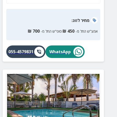
מחיר
לזוג
:
₪
700
₪
450
אמצ”ש החל מ-
סופ”ש החל מ-
055-4579831
WhatsApp