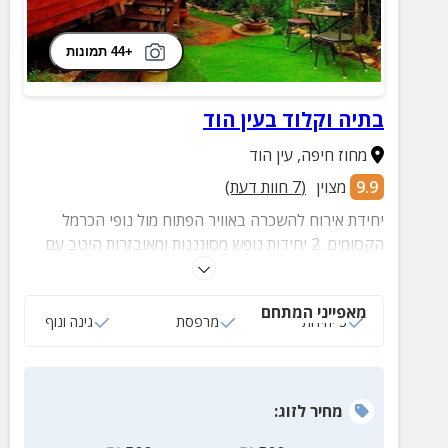
+44 תמונות
בתיה וקלוד בעין הוד
מחוז חיפה
,
עין הוד
9.9
מצוין
(
7
חוות דעת)
יחידת אירוח להשכרה באוויר הפתוח מול נופי הכרמל
הקסומים. 2 יחידות נופש מסוגננות ומאובזרות היטב עם
חצר או מרפסת פרטית כיפית באווירה פסטורלית נעימה.
מאפייני המתחם
3 יחידות
מרפסת
גינה ונוף
מחיר
לזוג
: