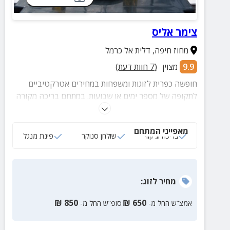
צימר אליס
מחוז חיפה
,
דלית אל כרמל
9.9
מצוין
(
7
חוות דעת)
חופשה כפרית לזוגות ומשפחות במחירים אטרקטיביים
לתקופה של מספר ימים או שבועות. במתחם בריכה מקורה
ומחוממת, ג'קוזי ספא מפנק ונוף מרהיב, ארוחת בוקר
דרוזית עשירה, חצר מושקעת, עמדת מנגל אבן ועוד.
מאפייני המתחם
בריכה וג'קוזי
שולחן סנוקר
פינת מנגל
מחיר
לזוג
:
₪
850
₪
650
אמצ”ש החל מ-
סופ”ש החל מ-