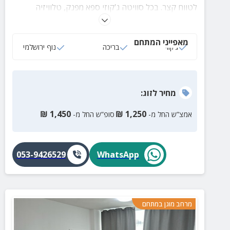
לטווח קצר. בכל סוויטה ג'קוזי ספא מפנק, טלוויזיה
בכבלים, מטבח מאובזר, מכונת אספרסו, ריהוט גן ומרפסת
פרטית מול הנוף המרהיב.
מאפייני המתחם
ג‘קוזי
בריכה
נוף ירושלמי
מחיר
לזוג
:
₪
1,450
₪
1,250
אמצ”ש החל מ-
סופ”ש החל מ-
053-9426529
WhatsApp
מרחב מוגן במתחם