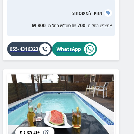
מחיר
למשפחה
:
₪
800
₪
700
אמצ”ש החל מ-
סופ”ש החל מ-
055-4316323
WhatsApp
+31 תמונות