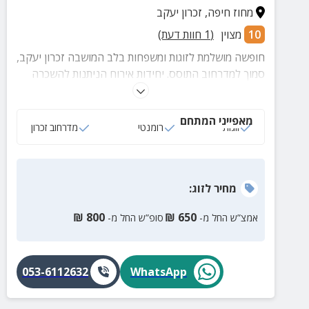
מחוז חיפה
,
זכרון יעקב
10
מצוין
(
1
חוות דעת)
חופשה מושלמת לזוגות ומשפחות בלב המושבה זכרון יעקב,
סמוך למדרחוב התוסס. יחידות אירוח הניתנות להשכרה
לטווח קצר, בהן תיהנו ממרפסת פרטית או חצר עם פינת
ישיבה, אבזור עשיר ועוד.
מאפייני המתחם
זוגות
רומנטי
מדרחוב זכרון
מחיר
לזוג
:
₪
800
₪
650
אמצ”ש החל מ-
סופ”ש החל מ-
053-6112632
WhatsApp