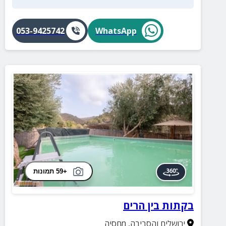
053-9425742
WhatsApp
+59 תמונות
בקתות בין הרים
ירושלים והסביבה
,
מחסיה