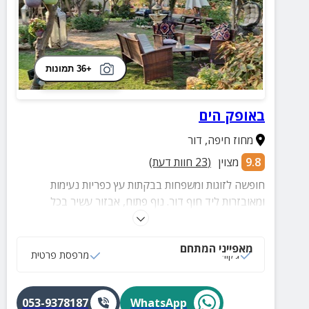
+36 תמונות
באופק הים
מחוז חיפה
,
דור
9.8
מצוין
(
23
חוות דעת)
חופשה לזוגות ומשפחות בבקתות עץ כפריות נעימות
ומאובזרות ליד חוף דור. נוף פתוח, אבזור עשיר בכל
סוויטה, חצר מטופחת עם ג'קוזי ספא מפנק ועמדת BBQ -
כל הדרוש לחופשה מושלמת במתחם המיועד גם להשכרה
מאפייני המתחם
לטווח קצר.
ג‘קוזי
מרפסת פרטית
053-9378187
WhatsApp