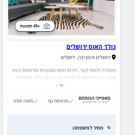
+45 תמונות
גולד האוס ירושלים
ירושלים והסביבה
,
ירושלים
השכרה לטווח קצר, דירות נופש מעוצבות ומרווחות בטוב
טעם ובהן מרפסות לנוף מדהים, איבזור מלא, התאמות
לאירועים ייחודים, יש אפשרות לארוחות, טיפולי ספא
מפנקים ועוד.
מאפייני המתחם
3 דירות נופש
מרפסות נוף
מחנה יהודה
מחיר
למשפחה
: