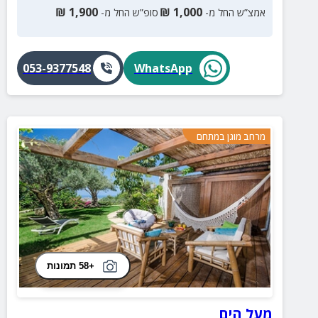
₪
1,900
₪
1,000
אמצ”ש החל מ-
סופ”ש החל מ-
053-9377548
WhatsApp
מרחב מוגן במתחם
+58 תמונות
מעל הים