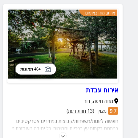
מרחב מוגן במתחם
+46 תמונות
אירוח עבדת
מחוז חיפה
,
דור
9.7
מצוין
(
13
חוות דעת)
חופשה לזוגות/משפחות/קבוצות במחירים אטרקטיבים
במתחם בקתות עץ כפריות וחמימות. כל יחידה מאובזרת מ'
ועד ת' ומובילה אל חצר מושקעת באוויר הפתוח עם