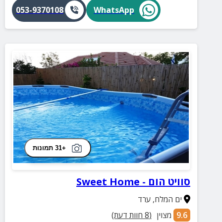
053-9370108
WhatsApp
+31 תמונות
סוויט הום - Sweet Home
ים המלח
,
ערד
9.6
מצוין
(
8
חוות דעת)