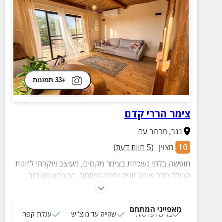
+33 תמונות
צימר הררי קדם
נגב
,
מרחב עם
10
מצוין
(
5
חוות דעת)
חופשה בלתי נשכחת בצימר מקסים, מעוצב ויוקרתי לזוגות
הכולל חדר שינה זוגית וספה נפתחת, מטבחון מאובזר,
חדר רחצה מטופח וחדר עם בריכה פרטית ומגודרת, פינת
חמד ומשדאה רחבה.
מאפייני המתחם
בריכה פרטית
שהייה עד מוצ"ש
עגלת קפה