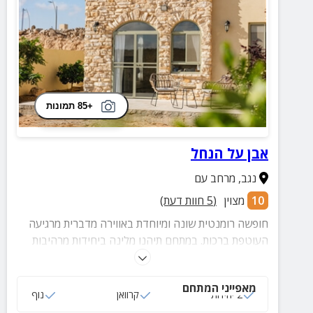
+85 תמונות
אבן על הנחל
נגב
,
מרחב עם
10
מצוין
(
5
חוות דעת)
חופשה רומנטית שונה ומיוחדת באווירה מדברית מרגיעה
העוטפת ברכות. במתחם תיהנו מלינה ביחידות מרהיבות
בעיצובן ואפשרות לטיפולים מפנקים.
מאפייני המתחם
2 יחידות
קרוואן
נוף