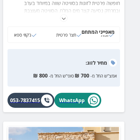
חופשה פרטית לזוגות בסוויטה שווה במיוחד בערב
ובמרחק נסיעה קצר מים המלח. הסוויטה מעוצבת
ומאובזרת וכוללת מרפסת פרטית גדולה, חצר רחצה
מושקע ומאובזר ומטבחון.
מאפייני המתחם
זוגות
חצר פרטית
ג‘קוזי ספא
מחיר
לזוג
:
₪
800
₪
700
אמצ”ש החל מ-
סופ”ש החל מ-
053-7837415
WhatsApp