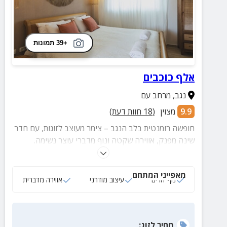
+39 תמונות
אלף כוכבים
נגב
,
מרחב עם
9.9
מצוין
(
18
חוות דעת)
חופשה רומנטית בלב הנגב – צימר מעוצב לזוגות, עם חדר
שינה מפנק, אווירה שקטה ונוף מדברי עוצר נשימה.
מושלם להתנתקות אמיתית ושלווה זוגית.
מאפייני המתחם
נוף הרים
עיצוב מודרני
אווירה מדברית
מחיר
לזוג
: