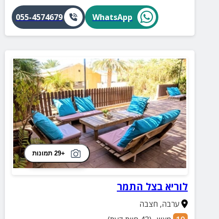
055-4574679
WhatsApp
+29 תמונות
לוריא בצל התמר
ערבה
,
חצבה