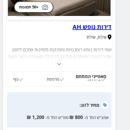
+50 תמונות
דירות נופש AH
אילת
,
אילת
שתי דירות נופש רומנטיות ומפנקות מזמינות אתכם לחגוג
את הרגעים המיוחדים שלכם. כל דירה מעוצבת בטוב טעם
ומציעה חדר שינה אינטימי, סלון מרווח ואלגנטי, ומרפסת
עם נוף לים.
מאפייני המתחם
2 יחידות
מרפסת
נוף
מחיר
לזוג
:
₪
1,200
₪
800
אמצ”ש החל מ-
סופ”ש החל מ-