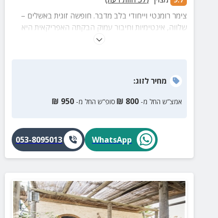
צימר רומנטי וייחודי בלב מדבר. חופשה זוגית באשלים –
שלווה, אינטימיות וחיבור עמוק הבקתה האפריקאית היא
הרבה מעבר למקום לינה – היא חוויה זוגית מיוחדת.
נבנתה בעבודת יד מתוך אהבה וחלום, עם תשומת לב לכל
פרט קטן שיוצר אווירה חמה ומרגשת. כאן מחכה לכם
מרחב אינטימי שמרגיש כמו בריחה ליבשת רחוקה, בלב
מחיר
לזוג
:
השקט של המדבר.
₪
950
₪
800
אמצ”ש החל מ-
סופ”ש החל מ-
053-8095013
WhatsApp