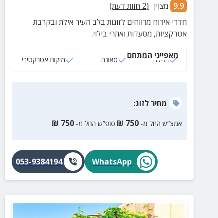
9.9
מצוין
(
2
חוות דעת)
חדרי אירוח מרווחים לזוגות בלב העיר אילת ובקרבת
אטרקציות, מסעדות ואתרי בילוי.
מאפייני המתחם
בריכה
סאונה
מיקום אטרקטיבי
מחיר
לזוג
:
₪
750
₪
750
אמצ”ש החל מ-
סופ”ש החל מ-
053-9384194
WhatsApp