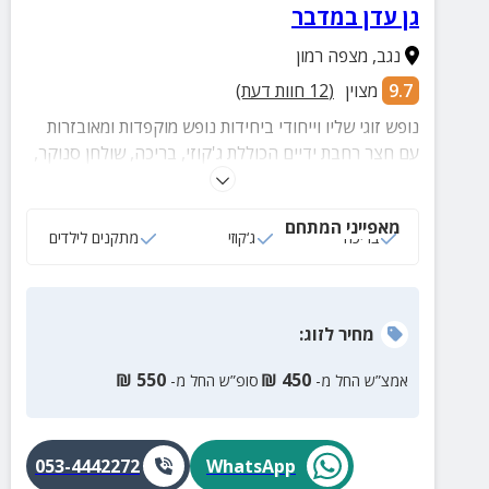
גן עדן במדבר
נגב
,
מצפה רמון
9.7
מצוין
(
12
חוות דעת)
נופש זוגי שליו וייחודי ביחידות נופש מוקפדות ומאובזרות
עם חצר רחבת ידיים הכוללת ג'קוזי, בריכה, שולחן סנוקר,
פינות ישיבה מוצלות, מנגל ועוד.
מאפייני המתחם
בריכה
ג‘קוזי
מתקנים לילדים
מחיר
לזוג
:
₪
550
₪
450
אמצ”ש החל מ-
סופ”ש החל מ-
053-4442272
WhatsApp