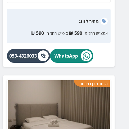
מחיר
לזוג
:
₪
590
₪
590
אמצ”ש החל מ-
סופ”ש החל מ-
053-4326033
WhatsApp
מרחב מוגן במתחם