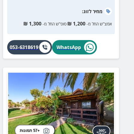
מחיר
לזוג
:
₪
1,300
₪
1,200
אמצ”ש החל מ-
סופ”ש החל מ-
053-6318619
WhatsApp
+57 תמונות