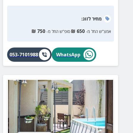
מחיר
לזוג
:
₪
750
₪
650
אמצ”ש החל מ-
סופ”ש החל מ-
053-7101988
WhatsApp