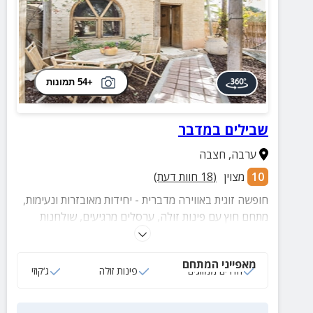
+54 תמונות
שבילים במדבר
ערבה
,
חצבה
10
מצוין
(
18
חוות דעת)
חופשה זוגית באווירה מדברית - יחידות מאובזרות ונעימות,
מתחם חוץ עם פינות זולה, ערסלים מרגיעים, שולחנות
משחק, מטבח משותף וחיצוני ואווירה שקשה לתאר
במילים.
מאפייני המתחם
חדרים ממוזגים
פינות זולה
ג‘קוזי