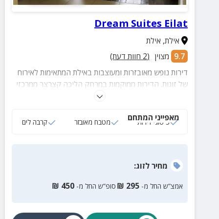
Dream Suites Eilat
אילת
,
אילת
9.7
מצוין
(
2
חוות דעת)
דירות נופש מאובזרות ומעוצבות באילת המתאימות לאירוח
של זוגות. הדירות ממוקמות במרחק הליכה קצרצר ממרכזי
הקניות, חוף הים, אטרקציות, מסעדות ושלל מקומות בילוי.
מאפייני המתחם
3 סוגי דירות
מטבח מאובזר
קרבה לים
מחיר
לזוג
:
₪
450
₪
295
אמצ”ש החל מ-
סופ”ש החל מ-