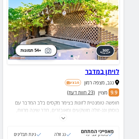
+54 תמונות
לויתן במדבר
נגב
,
מצפה רמון
מבצע
9.9
מצוין
(
23
חוות דעת)
חופשה טומנטית לזוגות בצימר מקסים בלב המדבר עם
בוסתן וגג-זולה מושקעים ומאובזרים, חדר שינה מרווח,
חדר רחצה מושקע, מטבח מאובזר ועוד.
מאפייני המתחם
בוסתן עצי פרי
גג זולה
גינת תבלינים