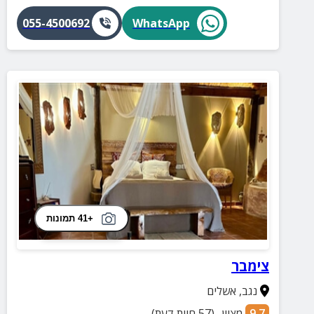
055-4500692
WhatsApp
+41 תמונות
צימבר
נגב
,
אשלים
9.7
מצוין
(
57
חוות דעת)