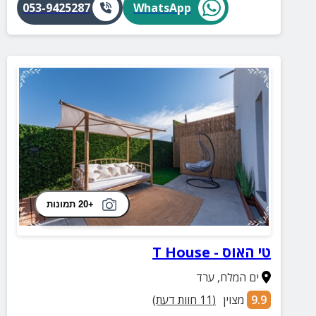
053-9425287
WhatsApp
+20 תמונות
טי האוס - T House
ים המלח
,
ערד
9.9
מצוין
(
11
חוות דעת)