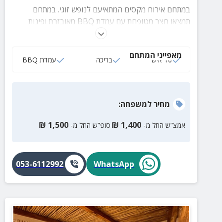
במתחם אירוח מקסים המתאיעם לנופש זוגי. במתחם
תמצאו חצר מטופחת עם עמדת BBQ מאובזרת ופינות
ישיבה, מטבח מאובזר, סלון עם טלוויזיה בכבלים, חדרים
נעימים והמון מסלולי טיול ואטרקציות מהנות במיוחד.
מאפייני המתחם
10 איש
בריכה
עמדת BBQ
מחיר
למשפחה
:
₪
1,500
₪
1,400
אמצ”ש החל מ-
סופ”ש החל מ-
053-6112992
WhatsApp