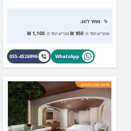
מחיר
לזוג
:
₪
1,100
₪
950
אמצ”ש החל מ-
סופ”ש החל מ-
055-4526996
WhatsApp
מרחב מוגן במתחם