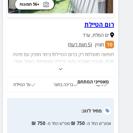
+56 תמונות
רום הטיילת
ים המלח
,
ערד
10
מצוין
(
5
חוות דעת)
חופשה מושלמת רק ברום הטיילת! צימר מפנק עם מיטה
זוגית, מטבח מאובזר וחצר גדולה ומטופחת. באזור אתרי
בילוי ופנאי, גנים לאומיים ומסלולי טיול.
מאפייני המתחם
ג‘קוזי
בריכה בחצר
על הטיילת
מחיר
לזוג
:
₪
750
₪
750
אמצ”ש החל מ-
סופ”ש החל מ-