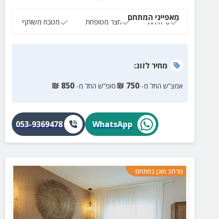
מאפייני המתחם
6 יחידות
חצר מטופחת
מטבח משותף
מחיר
לזוג
:
₪
850
₪
750
אמצ”ש החל מ-
סופ”ש החל מ-
053-9369478
WhatsApp
מרחב מוגן במתחם