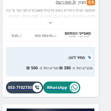
9.9
מצוין
(
3
חוות דעת)
חופשה זוגית ביחידת נופש פרטית ומאובזרת מא' ועד ת' בה
תיהנו ממרפסת חיצונית עם ריהוט גן, מתקן מנגל, יחס חם
מהמארחים ואפילו - אפשרות לטיפול זוגי שישדרג לכם את
זמן האיכות המיוחד.
מאפייני המתחם
3 חדרי שינה
מרפסת פטיו
מנגל
מחיר
לזוג
:
₪
500
₪
380
אמצ”ש החל מ-
סופ”ש החל מ-
053-7102730
WhatsApp