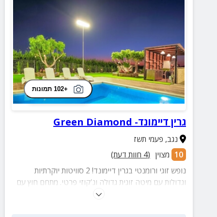
+102 תמונות
גרין דיימונד- Green Diamond
נגב
,
פעמי תשז
10
מצוין
(
4
חוות דעת)
נופש זוגי ורומנטי בגרין דיימונד! 2 סוויטות יוקרתיות
וגדולות עם מיטה זוגית גדולה וג'קוזי פרטי. מתחם חוץ עם
בריכה ונוף פרדסי מדהים