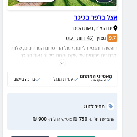
אצל בלפר בכיכר
ים המלח
,
נאות הכיכר
9.7
מצוין
(
45
חוות דעת)
חופשה רומנטית לזוגות למול הרי סדום המרהיבים, שלווה
ומרחבים פתוחים של שקט וקסם בישוב נאות הכיכר
שבסמוך לים המלח וסדום.
מאפייני המתחם
3 בקתות
עמדת מנגל
בריכה ביישוב
מחיר
לזוג
:
₪
900
₪
750
אמצ”ש החל מ-
סופ”ש החל מ-