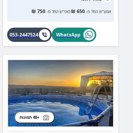
₪
750
₪
650
אמצ”ש החל מ-
סופ”ש החל מ-
053-2447524
WhatsApp
+48 תמונות