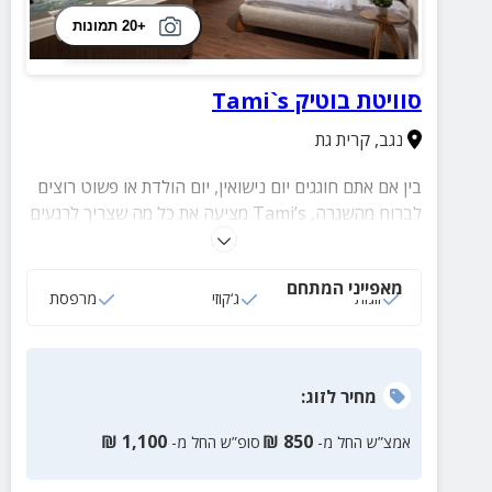
+20 תמונות
סוויטת בוטיק Tami`s
נגב
,
קרית גת
בין אם אתם חוגגים יום נישואין, יום הולדת או פשוט רוצים
לברוח מהשגרה, Tami’s מציעה את כל מה שצריך לרגעים
של שקט, פרטיות ואווירה קסומה שתישאר אתכם גם אחרי
החופשה.
מאפייני המתחם
זוגות
ג‘קוזי
מרפסת
מחיר
לזוג
:
₪
1,100
₪
850
אמצ”ש החל מ-
סופ”ש החל מ-