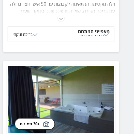
וילה מקסימה המתאימה לקבוצות עד 50 איש, חצר גדולה
עם בריכה מקורה, שולחנות פינג פונג וסנוקר, שערי
כדורגל, ושק אגרוף, 2 סוויטות ו-8 חדרי שינה מאובזרים
ומרווחים.
מאפייני המתחם
וילה ל-50 איש
בריכה וג‘קוזי
+30 תמונות