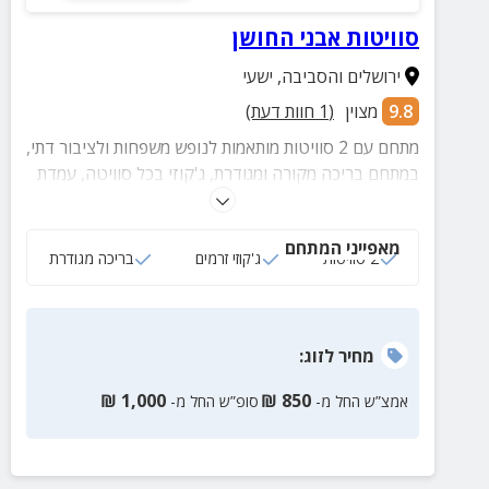
סוויטות אבני החושן
ירושלים והסביבה
,
ישעי
9.8
מצוין
(
1
חוות דעת)
מתחם עם 2 סוויטות מותאמות לנופש משפחות ולציבור דתי,
במתחם בריכה מקורה ומגודרת, ג'קוזי בכל סוויטה, עמדת
ברביקיו מאובזרת ומגוון פינות מרגוע
מאפייני המתחם
2 סוויטות
ג'קוזי זרמים
בריכה מגודרת
מחיר
לזוג
:
₪
1,000
₪
850
אמצ”ש החל מ-
סופ”ש החל מ-