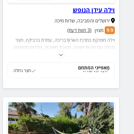
וילה עידן הנופש
ירושלים והסביבה
,
שדות מיכה
9.9
מצוין
(
3
חוות דעת)
וילה מפנקת במרכז הארץ! בריכה, עמדת ברביקיו, חצר
גדולה עם פינות ישיבה, מטבח מאובזר, חדרים מרווחים,
אפשרות לחגיגת אירועים משמחם, שולחן סנוקר, שולחן
פינג פונג ובעצם כל מה שדרוש לחופשה בלתי נשכחת!
מאפייני המתחם
בריכת שחייה
חצר גדולה