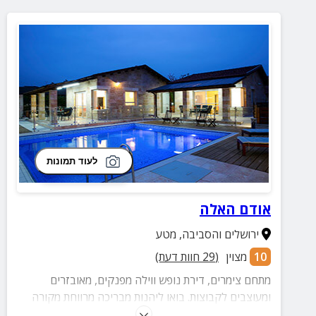
לעוד תמונות
אודם האלה
ירושלים והסביבה
,
מטע
10
מצוין
(
29
חוות דעת)
מתחם צימרים, דירת נופש ווילה מפנקים, מאובזרים
ומעוצבים לקבוצות. בואו ליהנות מבריכה מרווחת מקורה
ומרעננת בימי הקיץ החמים (בחורף הבריכה מחוממת),