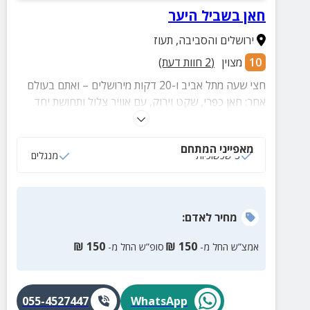
חאן בשביל היער
ירושלים והסביבה
,
תעוז
10
מצוין
(
2
חוות דעת)
חצי שעה מתל אביב ו-20 דקות מירושלים – ואתם בעולם
אחר: חאן כפרי, שקט וירוק, עם אוויר צלול ותחושת יחד
אמיתית. המקום המושלם לקבוצות, ריטריטים וימי גיבוש –
עם מרחבים ללינה משותפת, פינות ישיבה נעימות, מטבח
מאפייני המתחם
מאובזר ושטח פתוח לפעילויות. בחוץ מחכה לכם בוסתן עם
3 שכשוכיות
מנגלים
עצי פרי, שכשוכיות, מדורה, מנגל ופינות פיקניק. אפשר
להזמין גם סדנאות, ארוחות לחוויה קבוצתית יוצאת דופן
בטבע.
מחיר
לאדם
:
₪
150
₪
150
אמצ”ש החל מ-
סופ”ש החל מ-
055-4527447
WhatsApp