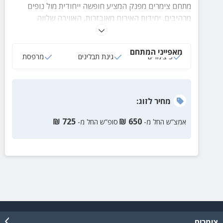
מתחם צימרים מפנק המציע חופשה ייחודית מול נופים
מרהיבים. יחידות האירוח מאובזרות, האווירה שלווה
ובקרבת מקום תמצאו שמורות טבע ופארקים.
מאפייני המתחם
3 צימרים
גינת תבלינים
מרפסת
מחיר
לזוג
:
₪
725
₪
650
אמצ”ש החל מ-
סופ”ש החל מ-
צימרים