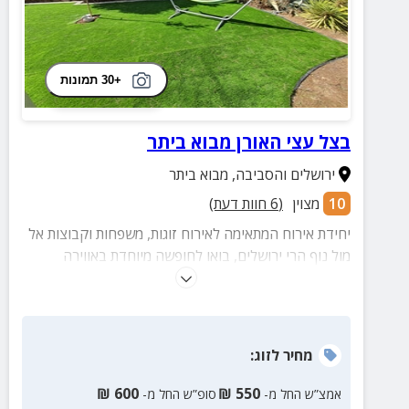
+30 תמונות
בצל עצי האורן מבוא ביתר
ירושלים והסביבה
,
מבוא ביתר
10
מצוין
(
6
חוות דעת)
יחידת אירוח המתאימה לאירוח זוגות, משפחות וקבוצות אל
מול נוף הרי ירושלים, בואו לחופשה מיוחדת באווירה
קסומה!
מחיר
לזוג
:
₪
600
₪
550
אמצ”ש החל מ-
סופ”ש החל מ-