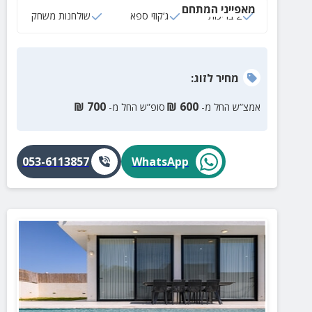
מאפייני המתחם
2 בריכות
ג‘קוזי ספא
שולחנות משחק
מחיר
לזוג
:
₪
700
₪
600
אמצ”ש החל מ-
סופ”ש החל מ-
053-6113857
WhatsApp