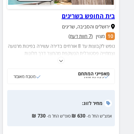
בית החופש בשריגים
ירושלים והסביבה
,
שריגים
10
מצוין
(
7
חוות דעת)
נופש לקבוצות עד 8 אורחים בדירה עשירה בפינות מרגועה
וצמחייה פסטורלית הנשקפת מהחצר דרך חלונות
פנורמיים בסלון ובחדר השינה. אורחינו יוכלו ליהנות ממגוון
פעילויות ואטרקציות בקרבת מקום - רכיבה על סוסים,
מאפייני המתחם
מסלולי הליכה ואופניים, יקב ומבשלת בירה
גינה מרווחת
מטבח מאובזר
מחיר
לזוג
:
₪
730
₪
630
אמצ”ש החל מ-
סופ”ש החל מ-