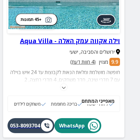
+45 תמונות
וילה אקווה עמק האלה - Aqua Villa
ירושלים והסביבה
,
ישעי
9.9
מצוין
(
4
חוות דעת)
חופשה מושלמת ומלאת הנאות לקבוצות עד 24 איש בוילה
עם 7 חדרי שינה, חדר משחקים, 4 חדרי רחצה, 2
מדשאות גדולות עם בריכה מחוממת ומגודרת, שולחן פינג
פונג, עמדת מנגל, פינות ישיבה ועוד.
מאפייני המתחם
7 חדרי שינה
בריכה מחוממת
משחקים לילדים
053-8093704
WhatsApp