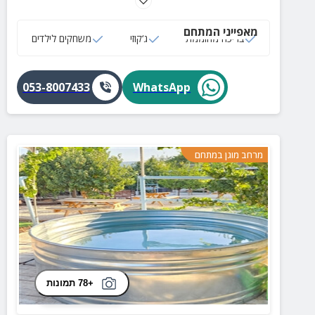
בריכה, ג'קוזי, משחקייה לילדים ועוד פעילויות רבות
מאפייני המתחם
בריכה מחוממת
ג‘קוזי
משחקים לילדים
053-8007433
WhatsApp
מרחב מוגן במתחם
+78 תמונות