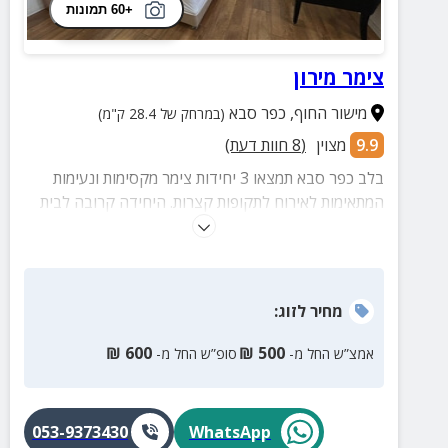
+60 תמונות
צימר מירון
מישור החוף
,
כפר סבא
(במרחק של 28.4 ק"מ)
9.9
מצוין
(
8
חוות דעת)
בלב כפר סבא תמצאו 3 יחידות צימר מקסימות ונעימות
המתאימות לאירוח לתקופות קצרות. היחידה קרובה לבית
החולים מאיר, מרכז מסחרי, צירים מרכזיים ותחנת רכבת.
מחיר
לזוג
:
₪
600
₪
500
אמצ”ש החל מ-
סופ”ש החל מ-
053-9373430
WhatsApp