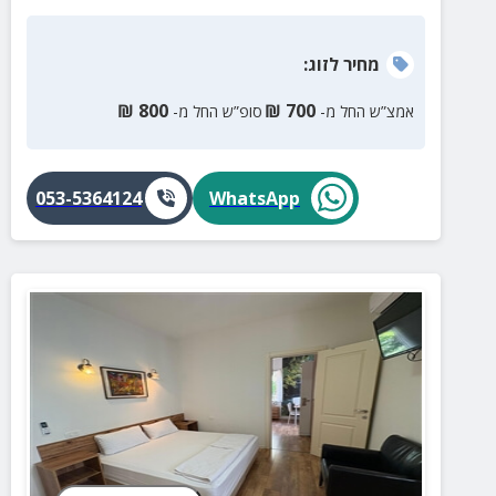
מחיר
לזוג
:
₪
800
₪
700
אמצ”ש החל מ-
סופ”ש החל מ-
053-5364124
WhatsApp