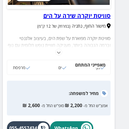
סוויטת יוקרה שירה על הים
מישור החוף
,
נתניה
(במרחק של 12 ק"מ)
סוויטת יוקרה מפוארת על שפת הים, בעיצוב אלגנטי
וברמה הגבוהה ביותר, מעניקה חוויית נופש חלומית עם נוף
פנורמי עוצר נשימה מכל חלון. הסוויטה כוללת ארבעה
חדרי שינה מרווחים, סלון מעוצב, מטבח מאובזר ומרפסת
מאפייני המתחם
קסומה עם פינות ישיבה מול הים. המיקום המושלם, בסמוך
נוף
ים
מרפסת
לחוף בלו ביי, טיילת נתניה ואטרקציות מובילות, יוצר שילוב
אידיאלי של יוקרה, נוחות וחוויית חופש אמיתית. מותאם גם
לשומרי מסורת ,לחופשה יוקרתית ובלתי נשכחת.
מחיר
למשפחה
:
₪
2,600
₪
2,200
אמצ”ש החל מ-
סופ”ש החל מ-
055-4557434
WhatsApp