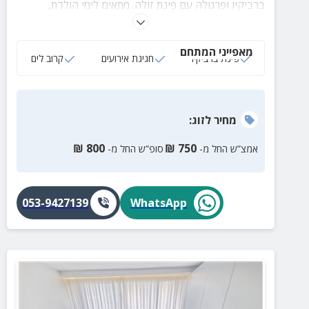
ברביקיו ופרגולה עם פינת זולה. מתאים לימי הולדת,
מסיבות רווקים/ות, ליל כלולות, חתונות גרעיניות ועוד.
מאפייני המתחם
פינת ברביקיו
חגיגת אירועים
קרוב לים
מחיר
לזוג
:
₪
800
₪
750
אמצ”ש החל מ-
סופ”ש החל מ-
053-9427139
WhatsApp