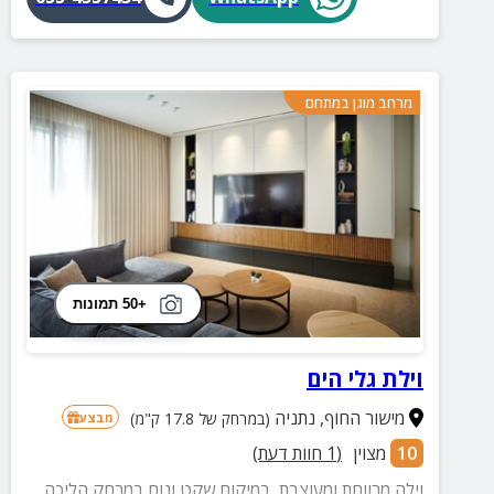
מרחב מוגן במתחם
+50 תמונות
וילת גלי הים
מישור החוף
,
נתניה
(במרחק של 17.8 ק"מ)
מבצע
10
מצוין
(
1
חוות דעת)
וילה מרווחת ומעוצבת, במיקום שקט ונוח במרחק הליכה