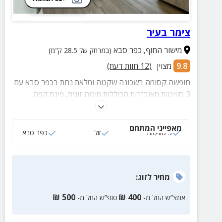
צימר בעיר
מישור החוף
,
כפר סבא
(במרחק של 28.5 ק"מ)
9.8
מצוין
(
12
חוות דעת)
חופשה קסומה בשכונה שקטה ומלאת נחת בכפר סבא עם
3 סוויטות מאובזרות הכוללות מיטה זוגית, פינת קפה,
מטבחון מצויד, חדר רחצה ופינת ישיבה.
מאפייני המתחם
3 סוויטות
זול
כפר סבא
מחיר
לזוג
:
₪
500
₪
400
אמצ”ש החל מ-
סופ”ש החל מ-