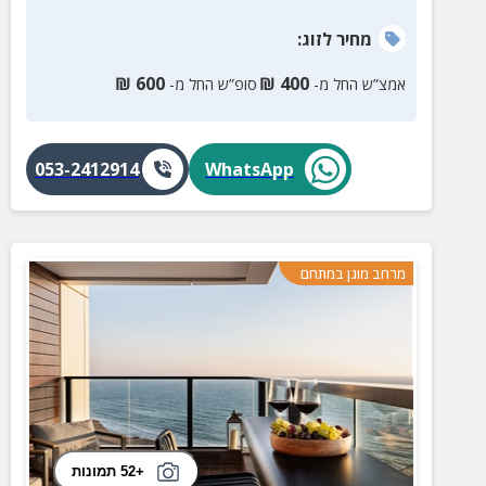
מחיר
לזוג
:
₪
600
₪
400
אמצ”ש החל מ-
סופ”ש החל מ-
053-2412914
WhatsApp
מרחב מוגן במתחם
+52 תמונות