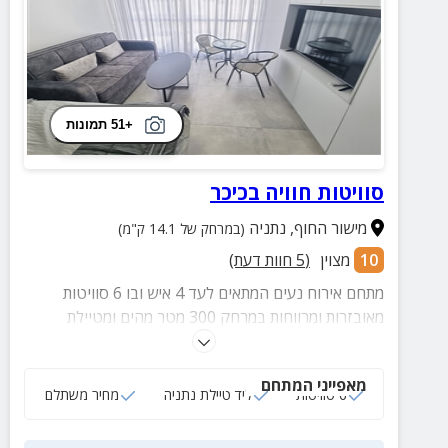
+51 תמונות
סוויטות חוויה בכיכר
מישור החוף
,
נתניה
(במרחק של 14.1 ק"מ)
10
מצוין
(
5
חוות דעת)
מתחם אירוח נעים המתאים לעד 4 איש ובו 6 סוויטות
מאובזרות ומרווחות במרחק 300 מטר מהים ומטיילת
נתניה. הסוויטות כוללות מיטה זוגית מפנקת, מטבחון
מאובזר, חדר רחצה מושקע, טלוויזיה חכמה ועוד.
מאפייני המתחם
6 סוויטות
ליד טיילת נתניה
מחיר משתלם