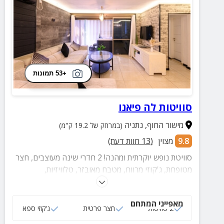
+53 תמונות
סוויטות לה פיאנו
מישור החוף
,
נתניה
(במרחק של 19.2 ק"מ)
9.8
מצוין
(
13
חוות דעת)
סוויטת נופש יוקרתית ומהנה! 2 חדרי שינה מעוצבים, חצר
מטופחת, ג'קוזי מרווח, מטבח מאובזר, טלוויזיות,
נטפליקס, תאורה רומנטית, חדר רחצה מפנק ועוד.
מאפייני המתחם
2 סוויטות
חצר פרטית
ג‘קוזי ספא