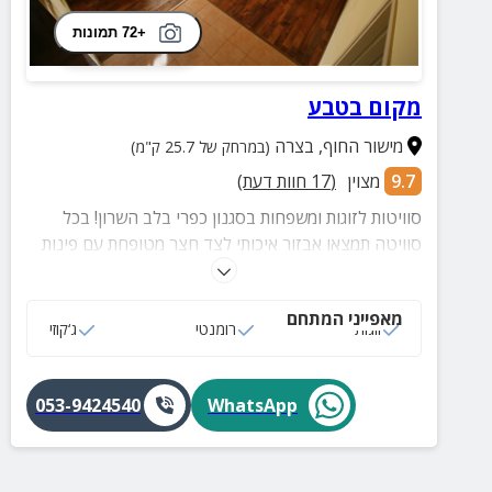
+72 תמונות
מקום בטבע
מישור החוף
,
בצרה
(במרחק של 25.7 ק"מ)
9.7
מצוין
(
17
חוות דעת)
סוויטות לזוגות ומשפחות בסגנון כפרי בלב השרון! בכל
סוויטה תמצאו אבזור איכותי לצד חצר מטופחת עם פינות
ישיבה - והכל במרחק נסיעה קצר ממרכז הארץ.
מאפייני המתחם
זוגות
רומנטי
ג‘קוזי
053-9424540
WhatsApp