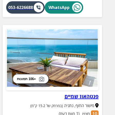
053-6226688
WhatsApp
+106 תמונות
פנטהאוז שמיים
מישור החוף
,
נתניה
(במרחק של 15.2 ק"מ)
10
מצוין
(
1
חוות דעת)