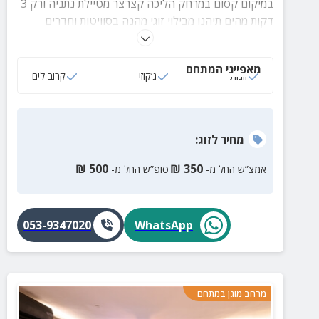
במיקום קסום במרחק הליכה קצרצר מטיילת נתניה ורק 3
דקות מהים תיהנו מבילוי זוגי מהנה בסוויטות וחדרים
מפנקים במיוחד.
מאפייני המתחם
זוגות
ג‘קוזי
קרוב לים
מחיר
לזוג
:
₪
500
₪
350
אמצ”ש החל מ-
סופ”ש החל מ-
053-9347020
WhatsApp
מרחב מוגן במתחם