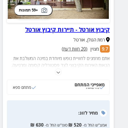
+59 תמונות
קיבוץ אורטל - תיירות קיבוץ אורטל
רמת הגולן
,
אורטל
9.7
מצוין
(
20
חוות דעת)
אתם מוזמנים לחוויית נופש מיוחדת במינה המשלבת את
הנאות האירוח הקיבוצי לצד פסטורליה קסומה ומרגיעה.
קיבוץ אורטל מציע חדרי אירוח כפריים אותנטיים, בקתות
עץ סקנדינביות מפוארות, מרבדי דשא ירוק, חורש טבעי,
מאפייני המתחם
חדר אוכל וארוחת בוקר הכלולה במחיר האירוח.
מדשאות
מתחם ספא
מחיר
לזוג
:
₪
630
₪
520
אמצ”ש החל מ-
סופ”ש החל מ-