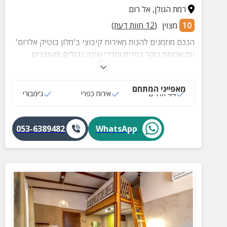
רמת הגולן
,
אל רום
10
מצוין
(
12
חוות דעת)
הנכם מוזמנים להנות מאירוח קיבוצי ב'מלון בוטיק אלרום'
עם ארוחת בוקר כפרית וחדרי שינה גדולים ומעוצבים
הכוללים חדר רחצה מאובזר, טלוויזיה בכבלים ועוד שלל
פינוקים
מאפייני המתחם
44 חדרים
אירוח כפרי
ג‘ימבורי
053-6389482
WhatsApp