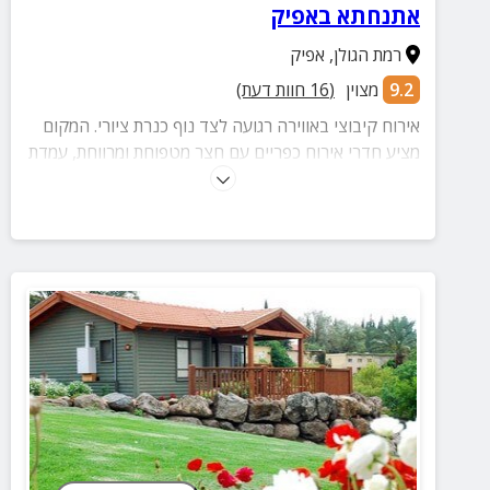
אתנחתא באפיק
רמת הגולן
,
אפיק
9.2
מצוין
(
16
חוות דעת)
אירוח קיבוצי באווירה רגועה לצד נוף כנרת ציורי. המקום
מציע חדרי אירוח כפריים עם חצר מטפוחת ומרווחת, עמדת
מנגל מאובזרת, מתקני ספורט ובריכה בעונה ובתיאום
מראש טיפולי ספא. ארוחת בוקר כלולה.