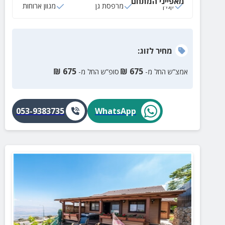
מאפייני המתחם
קמין
מרפסת גן
מגוון ארוחות
מחיר
לזוג
:
₪
675
₪
675
אמצ”ש החל מ-
סופ”ש החל מ-
053-9383735
WhatsApp