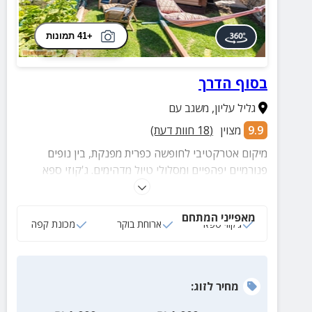
+41 תמונות
בסוף הדרך
גליל עליון
,
משגב עם
9.9
מצוין
(
18
חוות דעת)
מיקום אטרקטיבי לחופשה כפרית מפנקת, בין נופים
פנורמיים יפהפיים ומסלולי טיול מדהימים. ג'קוזי ספא
פרטי, מכונת קפה, ארוחות בוקר עשירות ועוד!
מאפייני המתחם
ג‘קוזי ספא
ארוחת בוקר
מכונת קפה
מחיר
לזוג
: