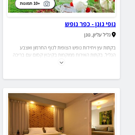
+10 תמונות
נופי גונן - כפר נופש
גליל עליון
,
גונן
בקתות עץ ויחידות נופש הצופות לנוף החרמון ואצבע
הגליל. בקתות האירוח ממוקמות בקיבוץ קסום עם בריכה
ומדשאות רחבות ידיים. בסביבת היחידות פינות ישיבה
קסומות וירוקות מקושטות בפריחה צבעונית בעונת האביב.
בעונת החורף ניתן לצפות בפסגה המושלגת של החרמון.
במקום פינת חי ופעילויות נוספות סמוכות.