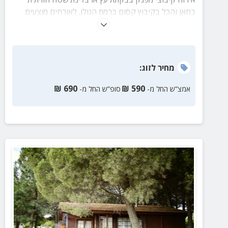
בחאן והכל בקיבוץ קסום ברמת הגולן. לאורחים מוצעים
ארוחת בוקר עשירה כלולה במחיר, בריכה חצי אולימפית
בחצר, בריכה לילדים ואטרקציות רבות בתוך הקיבוץ עצמו!
מחיר
לזוג
:
₪
690
₪
590
אמצ”ש החל מ-
סופ”ש החל מ-