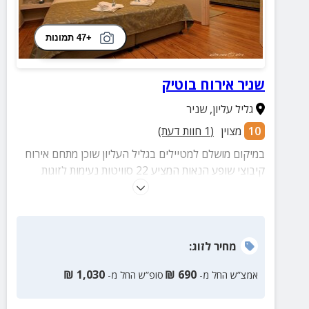
+47 תמונות
שניר אירוח בוטיק
גליל עליון
,
שניר
10
מצוין
(
1
חוות דעת)
במיקום מושלם למטיילים בגליל העליון שוכן מתחם אירוח
קיבוצי שופע הנאות המציע 22 סוויטות נעימות לזוגות
ומשפחות, בריכה מרעננת, מתקני ספורט, משחקיה
לילדים, מדשאות ירוקות, מסעדת "אדמה" וקירבה לשלל
אתרים אטרקטיביים כמו החרמון, מפל הבניאס ועוד...
מחיר
לזוג
:
₪
1,030
₪
690
אמצ”ש החל מ-
סופ”ש החל מ-