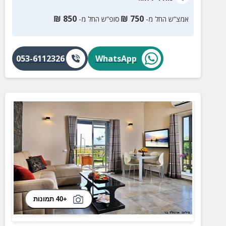
₪
850
₪
750
אמצ”ש החל מ-
סופ”ש החל מ-
053-6112326
WhatsApp
+40 תמונות