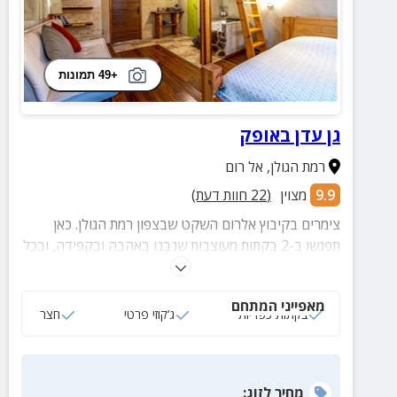
+49 תמונות
גן עדן באופק
רמת הגולן
,
אל רום
9.9
מצוין
(
22
חוות דעת)
צימרים בקיבוץ אלרום השקט שבצפון רמת הגולן. כאן
תפגשו ב-2 בקתות מעוצבות שנבנו באהבה ובקפידה, ובכל
אחת מהן ג'קוזי מאבני בזלת, קומת גלריה ל-2 ילדי ועוד
מאפייני המתחם
בקתות כפריות
ג‘קוזי פרטי
חצר
מחיר
לזוג
: