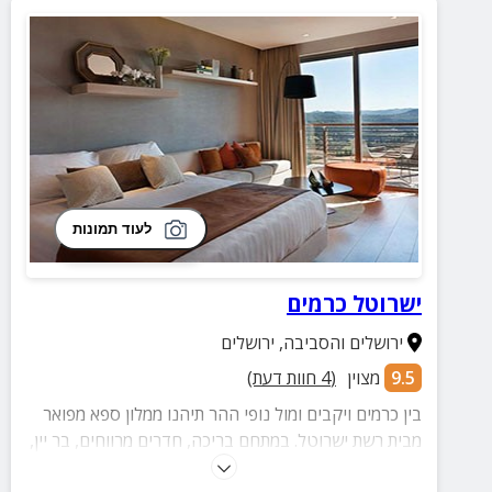
לעוד תמונות
ישרוטל כרמים
ירושלים והסביבה
,
ירושלים
9.5
מצוין
(
4
חוות דעת)
בין כרמים ויקבים ומול נופי ההר תיהנו ממלון ספא מפואר
מבית רשת ישרוטל. במתחם בריכה, חדרים מרווחים, בר יין,
חמאם טורקי מפנק ואירוח ברמה גבוהה.