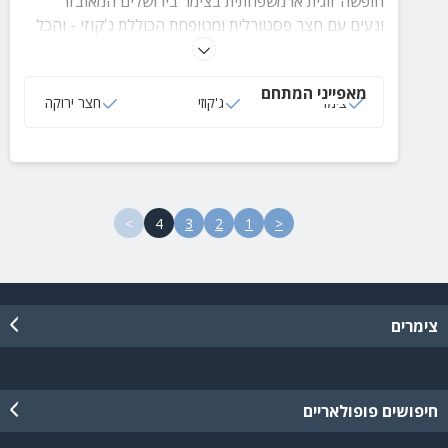
חופשה זוגית או משפחתית בצימר בירושלים המאובזר
ונעים עם חצר פסטורלית ומטופחת הכוללת ג'קוזי - והכל
מול נוף מרהיב של הרי ירושלים. בקרבת הצימר מגוון
אטרקציות ופעילויות לכל המשפחה.
מאפייני המתחם
צימר
ג'קוזי
חצר ירוקה
4
3
2
1
צימרים
חיפושים פופולאריים