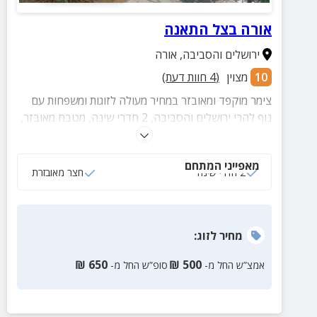
אורה בצל התאנה
ירושלים והסביבה
,
אורה
10
מצוין
(
4
חוות דעת)
צימר מוקפד ומאובזר במחיר מעולה לזוגות ומשפחות עם
נוף להרי ירושלים והסביבה, 2 חדרי שינה, מטבח מאובזר,
סלון וחצר.
מאפייני המתחם
2 חדרי שינה
חצר מאובזרת
מחיר
לזוג
:
₪
650
₪
500
אמצ”ש החל מ-
סופ”ש החל מ-