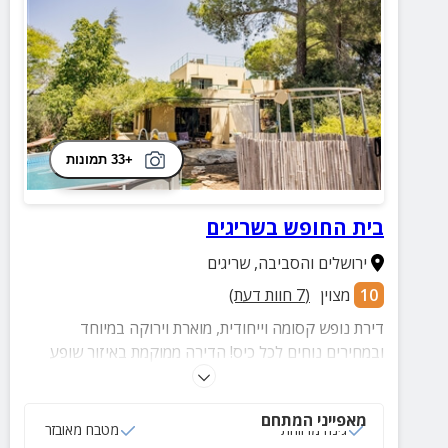
+33 תמונות
בית החופש בשריגים
ירושלים והסביבה
,
שריגים
10
מצוין
(
7
חוות דעת)
דירת נופש קסומה וייחודית, מוארת וירוקה במיוחד
ובמחירים נוחים לכל כיס! הדירה ממוקמת באיזור שופע
אטרקציות ופעילויות. מתאימה לעד 8 אורחים
מאפייני המתחם
גינה מרווחת
מטבח מאובזר