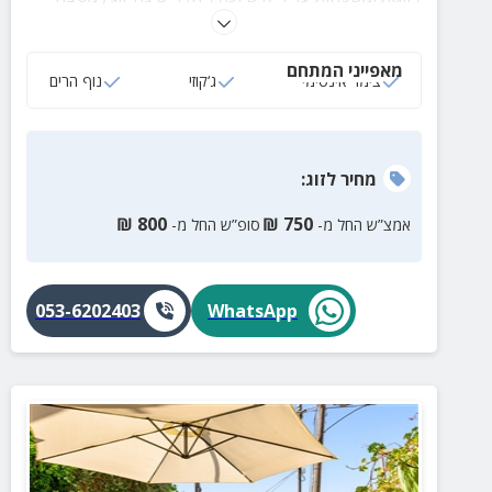
מאובזר, פינת אוכל, סלון מרווח וחצר פרטית עם ג'קוזי
ספא מפנק ומגוון פינות ישיבה.
מאפייני המתחם
צימר אינטימי
ג‘קוזי
נוף הרים
מחיר
לזוג
:
₪
800
₪
750
אמצ”ש החל מ-
סופ”ש החל מ-
053-6202403
WhatsApp