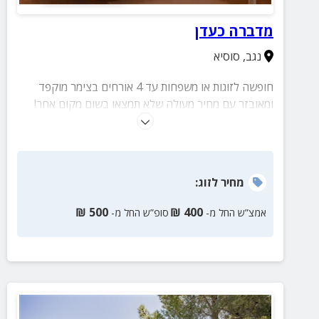
מדברה כעדן
נגב
,
סוסיא
חופשה לזוגות או משפחות עד 4 אורחים בצימר מוקפד
ומאובזר עם מחיר מעולה שלא תמצאו בשום מקום אחר!
הצימר הכולל חדר שינה מרווח, מטבח גדול ומאובזר, גינה
פסטורלית עם פינת ישיבה וקירבה לשלל מסלולי טיול,
אטרקציות ויקבי בוטיק.
מחיר
לזוג
:
₪
500
₪
400
אמצ”ש החל מ-
סופ”ש החל מ-