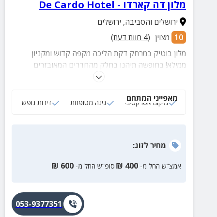
מלון דה קארדו - De Cardo Hotel
ירושלים והסביבה
,
ירושלים
10
מצוין
(
4
חוות דעת)
מלון בוטיק במרחק דקת הליכה מקפה קדוש ומקניון
ממילא! בחופשה תיהנו בחלק מהחדרים המאובזרים
ממטבח מצויד, סלון אירוח, מכונת אספרסו ומרפסות לנוף.
בקרבת הדירה רחובות העיר העתיקה, הכותל ועוד.
מאפייני המתחם
מיקום אטרקטיבי
גינה מטופחת
דירות נופש
מחיר
לזוג
:
₪
600
₪
400
אמצ”ש החל מ-
סופ”ש החל מ-
053-9377351