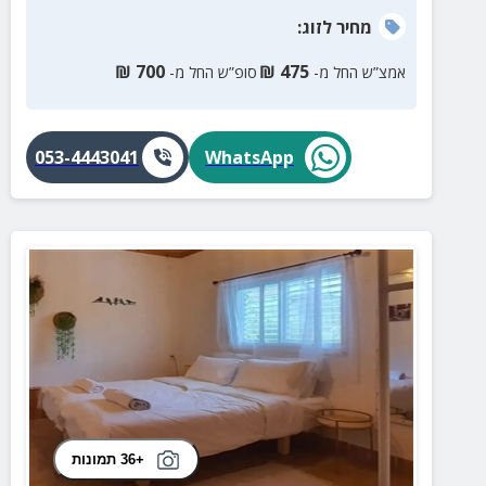
מחיר
לזוג
:
₪
700
₪
475
אמצ”ש החל מ-
סופ”ש החל מ-
053-4443041
WhatsApp
+36 תמונות