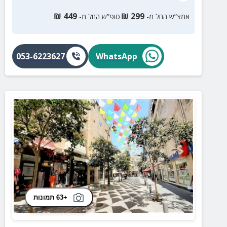
₪
449
₪
299
אמצ”ש החל מ-
סופ”ש החל מ-
053-6223627
WhatsApp
+63 תמונות