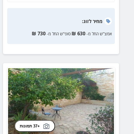
מחיר
לזוג
:
₪
730
₪
630
אמצ”ש החל מ-
סופ”ש החל מ-
+37 תמונות