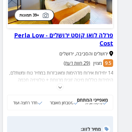
+39 תמונות
פרלה לואו קוסט ירושלים - Perla Low
Cost
ירושלים והסביבה
,
ירושלים
9.5
מצוין
(
29
חוות דעת)
14 יחידות אירוח מדהימות ומאובזרות במחיר נוח ומשתלם,
היחידות כוללות מיטה זוגית מרווחת + טלוויזיה חכמה
בחיבור לנטפליקס, פינות ישיבה, חדר רחצה, מטבחון
מאובזר ועוד.
מאפייני המתחם
מיטה זוגית
מטבחון מאובזר
חדר רחצה ועוד
מחיר
לזוג
: