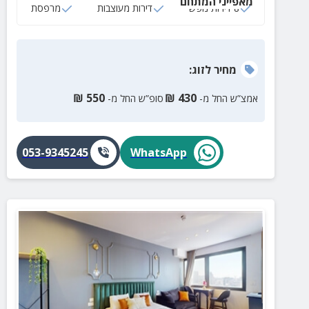
מאפייני המתחם
8 דירות נופש
דירות מעוצבות
מרפסת
מחיר
לזוג
:
₪
550
₪
430
אמצ”ש החל מ-
סופ”ש החל מ-
053-9345245
WhatsApp