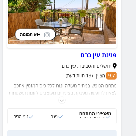
+64 תמונות
פנינת עין כרם
ירושלים והסביבה
,
עין כרם
9.7
מצוין
(
13
חוות דעת)
מתחם הנופש במחיר מעולה ונוח לכל כיס המזמין אתכם
לצאת לחופשה מפנקת בצימרים מעוצבים לזוגות ומשפחות
עד 3 איש עם מרפסת פרטית לכל יחידה הכוללת גינה
קסומה עם פינות ישיבה.
מאפייני המתחם
מרפסת פרטית
גינה
נוף הרים