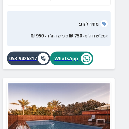
מחיר
לזוג
:
₪
950
₪
750
אמצ”ש החל מ-
סופ”ש החל מ-
053-9426317
WhatsApp