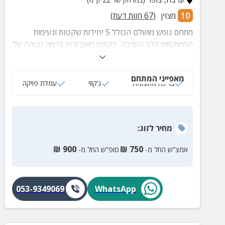
10
מצוין
(
67
חוות דעת)
מתחם נופש מושלם הכולל 5 יחידות שקטות ונעימות
הממוקמות בלב הערבה. בקתות מאובזרות ברמה גבוהה על
מנת שלא יחסר לכם דבר. תיהנו מג'קוזי מפנק, בריכה,
מטבח מרכזי ופינות זולה.
מאפייני המתחם
בריכה מחוממת
ג‘קוזי
עמדת פויקה
מחיר
לזוג
:
₪
900
₪
750
אמצ”ש החל מ-
סופ”ש החל מ-
053-9349069
WhatsApp