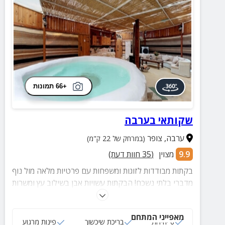
+66 תמונות
שקותאי בערבה
ערבה
,
צופר
(במרחק של 22 ק"מ)
9.9
מצוין
(
35
חוות דעת)
בקתות מבודדות לזוגות ומשפחות עם פרטיות מלאה מול נוף
מדברי בלתי נשכח! הבקתות עשויות אבן בשילוב עץ ומשרות
אווירה רומנטית ומרגיעה.
מאפייני המתחם
6 יחידות
בריכת שיכשוך
פינות מרגוע