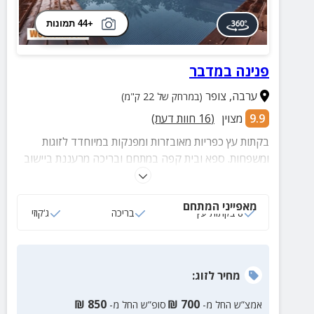
+44 תמונות
פנינה במדבר
ערבה
,
צופר
(במרחק של 22 ק"מ)
9.9
מצוין
(
16
חוות דעת)
בקתות עץ כפריות מאובזרות ומפנקות במיוחדד לזוגות
ומשפחות. ספא ובית קפה במתחם ובריכה מרעננת ביישוב
ללא תוספת תשלום.
מאפייני המתחם
8 בקתות עץ
בריכה
ג‘קוזי
מחיר
לזוג
:
₪
850
₪
700
אמצ”ש החל מ-
סופ”ש החל מ-