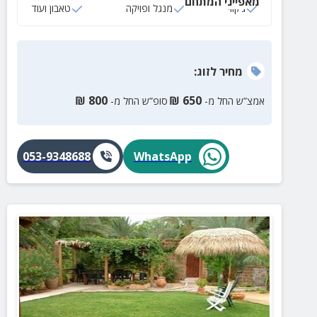
מאפייני המתחם
ג‘קוזי
מנגל ופויקה
טאבון ועוד
מחיר
לזוג
:
₪
800
₪
650
אמצ”ש החל מ-
סופ”ש החל מ-
053-9348688
WhatsApp