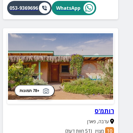
053-9369696
WhatsApp
+78 תמונות
רותמ'ס
ערבה
,
פארן
10
מצוין
(
51
חוות דעת)