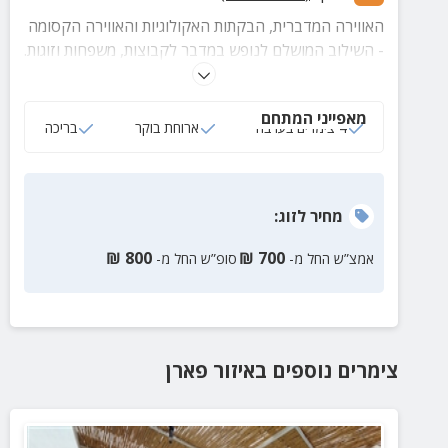
האווירה המדברית, הבקתות האקולוגיות והאווירה הקסומה
- השילוב המושלם לנופש במדבר לקבוצות, משפחות וזוגות.
מתחם אקולוגי המשלב איכות עם הפשטות של המדבר.
סדנאות לכל המשפחה, בריכה ועוד המון הפתעות.
מאפייני המתחם
4 צימרים בערבה
ארוחת בוקר
בריכה
מחיר
לזוג
:
₪
800
₪
700
אמצ”ש החל מ-
סופ”ש החל מ-
צימרים נוספים
באיזור
פארן