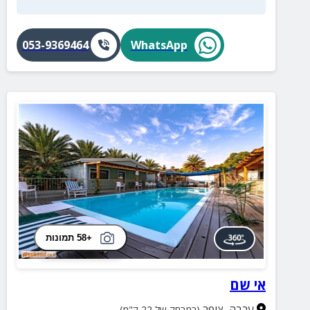
053-9369464
WhatsApp
+58 תמונות
אי שם
ערבה
,
צופר
(במרחק של 22 ק"מ)