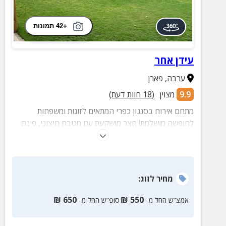
+42 תמונות
עידן אחר
ערבה
,
פארן
9.9
מצוין
(
18
חוות דעת)
מתחם אירוח בסגנון כפרי המתאים לזוגות ומשפחות
לחופשה מושלמת! חצר מושקעת עם מטבח חיצוני, פינת
גריל, פינות ישיבה ועוד המון הפתעות! כניסה לבריכת
ביישוב ללא תוספת תשלום!
מחיר
לזוג
:
₪
650
₪
550
אמצ”ש החל מ-
סופ”ש החל מ-