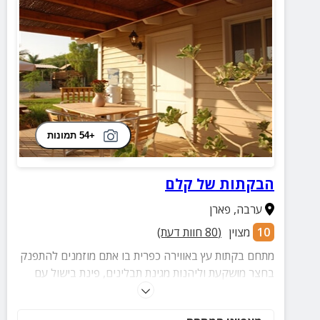
+54 תמונות
הבקתות של קלם
ערבה
,
פארן
10
מצוין
(
80
חוות דעת)
מתחם בקתות עץ באווירה כפרית בו אתם מוזמנים להתפנק
בחצר מושקעת וליהנות מגינת תבלינים, פינת בישול עם
מנגל פחמים, טאבון, פויקה, סאג' ועוד מגוון פינוקים
והפתעות!