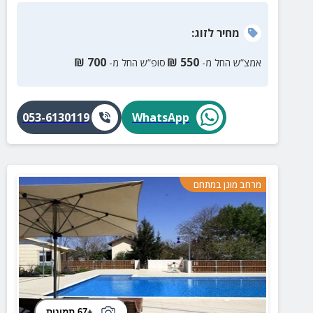
מחיר
לזוג
:
₪
700
₪
550
אמצ”ש החל מ-
סופ”ש החל מ-
053-6130119
WhatsApp
מרחב מוגן במתחם
+67 תמונות