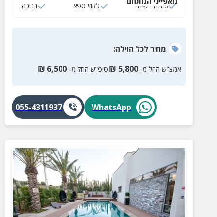
מאפייני המתחם
6 חדרי שינה
ג‘קוזי ספא
בריכה
מחיר
לכל הוילה
:
₪
6,500
₪
5,800
אמצ”ש החל מ-
סופ”ש החל מ-
055-4311937
WhatsApp