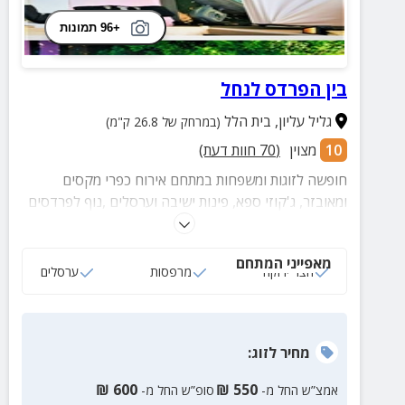
+96 תמונות
בין הפרדס לנחל
גליל עליון
,
בית הלל
(במרחק של 26.8 ק"מ)
10
מצוין
(
70
חוות דעת)
חופשה לזוגות ומשפחות במתחם אירוח כפרי מקסים
ומאובזר, ג'קוזי ספא, פינות ישיבה וערסלים ,נוף לפרדסים
עמדת מנגל, בריכה וארוחות עשירות.
מאפייני המתחם
חצר ירוקה
מרפסות
ערסלים
מחיר
לזוג
:
₪
600
₪
550
אמצ”ש החל מ-
סופ”ש החל מ-