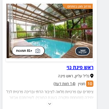
מרחב מוגן במתחם
+81 תמונות
ראש פינת נוי
גליל עליון
,
ראש פינה
10
מצוין
(
14
חוות דעת)
צימרים עם פרטיות מלאה לציבור הדתי ובריכה פרטית לכל
יחידה (מחוממת ומקורה בעונת החורף). לשירותכם אבזור
נוח לכל ימות השבוע המותאם במיוחד בשבילכם!