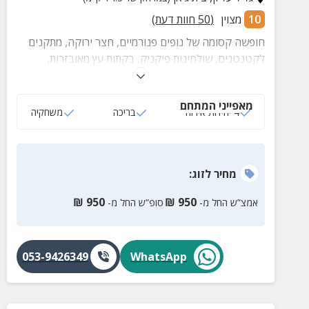
10
מצוין
(
50
חוות דעת)
חופשה קסומה של נופים פנורמיים, חצר ירוקה, מתקנים
לקטנטנים, שולחינות פיקניק, בקתות עץ מאובזרות,
בריכות בקיץ ועוד המון הנאות!
מאפייני המתחם
4 יחידות אירוח
בריכה
משחקיה
מחיר
לזוג
:
₪
950
₪
950
אמצ”ש החל מ-
סופ”ש החל מ-
053-9426349
WhatsApp