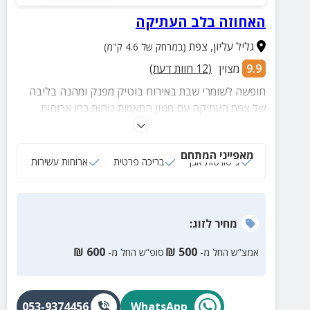
האחוזה בלב העתיקה
גליל עליון
,
צפת
(במרחק של 4.6 ק"מ)
9.9
מצוין
(
12
חוות דעת)
חופשה לשומרי שבת באירוח בוטיק מפנק ומהנה בליבה
של צפת העתיקה עם מגוון התאמות נוחות כמו ארוחות
כשרות למהדרין, חדר אוכל, בריכה פרטית מקורה ומוצנעת
(מחוממת בחורף), ועוד...
מאפייני המתחם
9 סוויטות אבן
בריכה פרטית
ארוחות עשירות
מחיר
לזוג
:
₪
600
₪
500
אמצ”ש החל מ-
סופ”ש החל מ-
053-9374456
WhatsApp