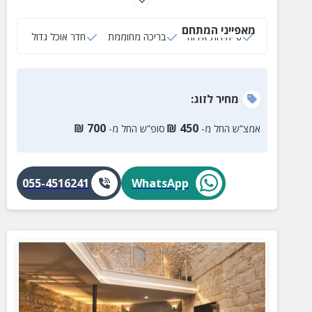
מאפייני המתחם
6 יחידות אירוח
בריכה מחוממת
חדר אוכל גדול
מחיר
לזוג
:
₪
700
₪
450
אמצ”ש החל מ-
סופ”ש החל מ-
055-4516241
WhatsApp