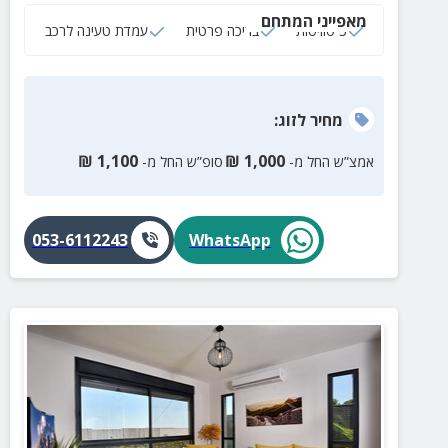
מאפייני המתחם
3 סוויטות
בריכה פרטית
עמדת טעינה לרכב
מחיר
לזוג
:
₪
1,100
₪
1,000
אמצ”ש החל מ-
סופ”ש החל מ-
053-6112243
WhatsApp