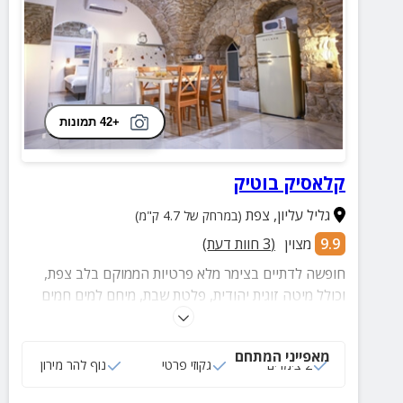
+42 תמונות
קלאסיק בוטיק
גליל עליון
,
צפת
(במרחק של 4.7 ק"מ)
9.9
מצוין
(
3
חוות דעת)
חופשה לדתיים בצימר מלא פרטיות הממוקם בלב צפת,
וכולל מיטה זוגית יהודית, פלטת שבת, מיחם למים חמים
ובית כנסת במרחק הליכה.
מאפייני המתחם
2 צימרים
גקוזי פרטי
נוף להר מירון