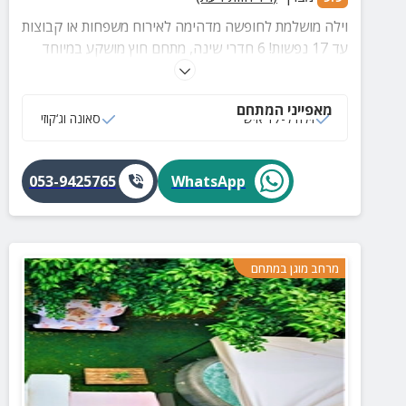
וילה מושלמת לחופשה מדהימה לאירוח משפחות או קבוצות
עד 17 נפשות! 6 חדרי שינה, מתחם חוץ מושקע במיוחד
עם בריכה, ג'קוזי ספא, מיטות שיזוף, פינות ישיבה ועוד
פינוקים!
מאפייני המתחם
וילה ל-17 איש
סאונה וג‘קוזי
053-9425765
WhatsApp
מרחב מוגן במתחם