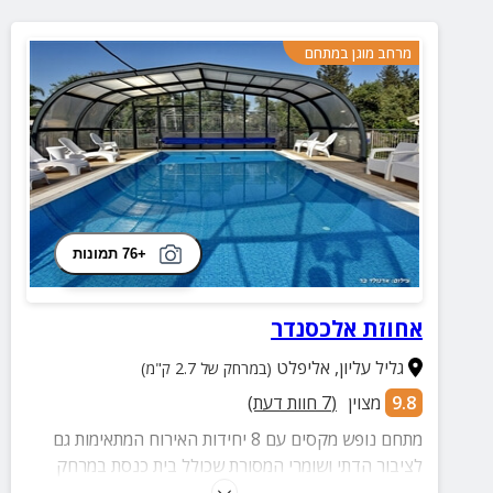
מרחב מוגן במתחם
+76 תמונות
אחוזת אלכסנדר
גליל עליון
,
אליפלט
(במרחק של 2.7 ק"מ)
9.8
מצוין
(
7
חוות דעת)
מתחם נופש מקסים עם 8 יחידות האירוח המתאימות גם
לציבור הדתי ושומרי המסורת שכולל בית כנסת במרחק
הליכה, פלטת שבת ומיחם למים חמים.