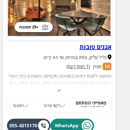
+29 תמונות
אבנים טובות
גליל עליון
,
צפת
(במרחק של 4.5 ק"מ)
10
מצוין
(
1
חוות דעת)
חופשה לזוגות דתיים בסוויטה מקסימה השוכנת בלב העיר
העתיקה של צפת וכוללת פרטיות מלאה, ג'קוזי מפנק, בית
כנסת במרחק הליכה, שעון שבת, פלטה ומיחם למים חמים.
מאפייני המתחם
סוויטה לזוגות
ג‘קוזי פרטי
רומנטי
055-4315170
WhatsApp