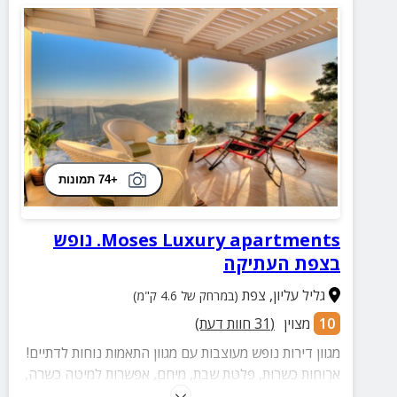
+74 תמונות
Moses Luxury apartments. נופש
בצפת העתיקה
גליל עליון
,
צפת
(במרחק של 4.6 ק"מ)
10
מצוין
(
31
חוות דעת)
מגוון דירות נופש מעוצבות עם מגוון התאמות נוחות לדתיים!
ארוחות כשרות, פלטת שבת, מיחם, אפשרות למיטה כשרה,
כיסוי לחלה וכמובן קירבה לבית כנסת ולאתרי מורשת