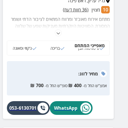
גליל עליון
,
ראש פינה
10
מצוין
(
36
חוות דעת)
מתחם אירוח מאובזר ומרווח המתאים לציבור הדתי ושומר
המסורת. הסוויטות היוקרתיות מעניקות שפע של שלווה
ופרטיות ותפריט אוכל כשר.
מאפייני המתחם
6 סוויטות אבן
בריכה
ג‘קוזי וסאונה
מחיר
לזוג
:
₪
700
₪
400
אמצ”ש החל מ-
סופ”ש החל מ-
053-6130701
WhatsApp