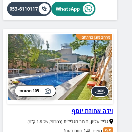
053-6110117
WhatsApp
מרחב מוגן במתחם
+105 תמונות
וילה אחוזת יוסף
גליל עליון
,
חצור הגלילית
(במרחק של 1.8 ק"מ)
9.9
מצוין
(
14
חוות דעת)