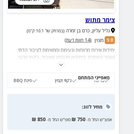
צימר מתוש
גליל עליון
,
כרם בן זמרה
(במרחק של 10.1 ק"מ)
9.8
מצוין
(
14
חוות דעת)
יחידות אירוח מרווחות ונעימות ומתאימות לציבור הדתי
ושומר המסורת. ביחידות מטבחון מאובזר, ג'קוזי פרטי,
טלוויזית LCD, בריכה ושפע פינוקים נוספים.
מאפייני המתחם
בריכה
ג‘קוזי וקמין
פינת BBQ
מחיר
לזוג
:
₪
850
₪
750
אמצ”ש החל מ-
סופ”ש החל מ-