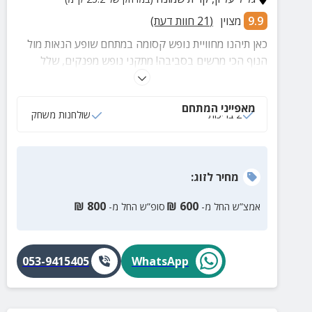
9.9
מצוין
(
21
חוות דעת)
כאן תיהנו מחוויית נופש קסומה במתחם שופע הנאות מול
הנוף הכי מרשים בסביבה! מתקני נופש מפנקים, שלל
פינות ישיבה, לובי ממוזג ומאובזר, סוויטה מרווחת, צימר
זוגי, קירבה למגוון אתרים אטרקטיביים ונוף משגע לחרמון
מאפייני המתחם
ועד לעמק החולה המרהיב ביופיו.
2 בריכות
שולחנות משחק
מחיר
לזוג
:
₪
800
₪
600
אמצ”ש החל מ-
סופ”ש החל מ-
053-9415405
WhatsApp