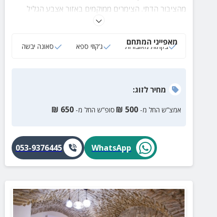
מהציבור הדתי. הצימרים ממוקמים באזור אצבע הגליל
באווירה מרגיעה וקסומה.
מאפייני המתחם
בקתות מאובזרות
ג‘קוזי ספא
סאונה יבשה
מחיר
לזוג
:
₪
650
₪
500
אמצ”ש החל מ-
סופ”ש החל מ-
053-9376445
WhatsApp