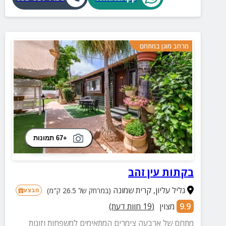
מרחב מוגן במתחם
+67 תמונות
בקתות עין זהב
גליל עליון
,
קרית שמונה
(במרחק של 26.5 ק"מ)
מבצע
9.9
מצוין
(
19
חוות דעת)
מתחם של ארבעה צימרים המתאימים למשפחות וזוגות