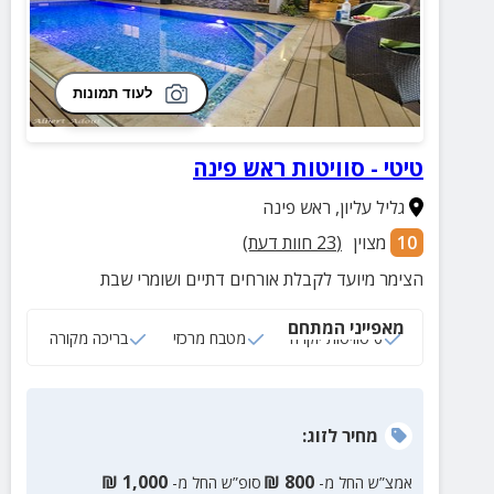
לעוד תמונות
טיטי - סוויטות ראש פינה
גליל עליון
,
ראש פינה
10
מצוין
(
23
חוות דעת)
הצימר מיועד לקבלת אורחים דתיים ושומרי שבת
מאפייני המתחם
6 סוויטות יוקרה
מטבח מרכזי
בריכה מקורה
מחיר
לזוג
:
₪
1,000
₪
800
אמצ”ש החל מ-
סופ”ש החל מ-