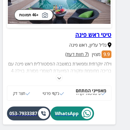
+46 תמונות
טיטי ראש פינה
גליל עליון
,
ראש פינה
9.9
מצוין
(
7
חוות דעת)
וילה יוקרתית ומפוארת במושבה הפסטורלית ראש פינה עם
בריכה מחוממת ומקורה המיועדת לשומרי מסורת. בוילה 4
סוויטות מפנקות ומטבח מאובזר לנוחיותכם.
מאפייני המתחם
6 סוויטות יוקרה
ג‘קוזי פרטי
חצר דק
053-7933387
WhatsApp