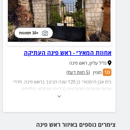
+10 תמונות
אחוזת המאירי - ראש פינה העתיקה
גליל עליון
,
ראש פינה
10
מצוין
(
5
חוות דעת)
בית אבן היסטורי בן 120 שנה הניצב בראש פינה. חדרי
אירוח מרווחים ומרוהטים ברהיטי עץ מלא, טלוויזיה
בכבלים, מיזוג אוויר, מטבחון מאובזר, ג'קוזי גדול ומפנק
לאור נרות ועוד הרבה פינוקים. מתאים גם לציבור הדתי.
צימרים נוספים
באיזור
ראש פינה