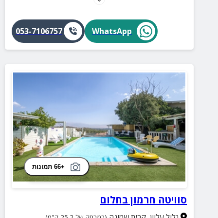
מרתקים.
053-7106757
WhatsApp
+66 תמונות
סוויטה חרמון בחלום
גליל עליון
,
קרית שמונה
(במרחק של 25.2 ק"מ)