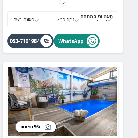
סאונה יבשה וג'קוזי ספא!
מאפייני המתחם
בריכה
ג‘קוזי ספא
סאונה יבשה
053-7101984
WhatsApp
+96 תמונות