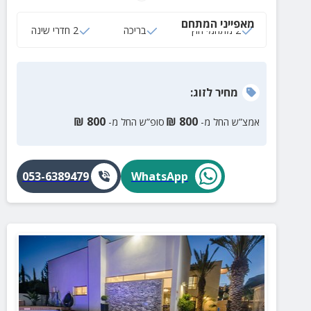
פלטת שבת ומיחם, קיים בית כנסת בקרבת מקום.
מאפייני המתחם
2 מתחמי חוץ
בריכה
2 חדרי שינה
מחיר
לזוג
:
₪
800
₪
800
אמצ”ש החל מ-
סופ”ש החל מ-
053-6389479
WhatsApp