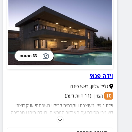
+63 תמונות
וילה פנאי
גליל עליון
,
ראש פינה
10
מצוין
(
11
חוות דעת)
וילת נופש מעוצבת ויוקרתית לבילוי משפחתי או קבוצתי
לשומרי מסורת עם האבזור המתאים. בוילה תיהנו מבריכה
מרעננת, שני מפלסים ובהם 5 חדרי שינה, מתחם חוץ
משגע ועוד הפתעות.