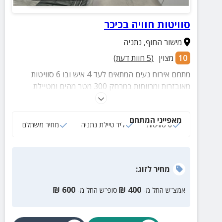
סוויטות חוויה בכיכר
מישור החוף
,
נתניה
10
מצוין
(
5
חוות דעת)
מתחם אירוח נעים המתאים לעד 4 איש ובו 6 סוויטות
מאובזרות ומרווחות במרחק 300 מטר מהים ומטיילת
נתניה. הסוויטות כוללות מיטה זוגית מפנקת, מטבחון
מאובזר, חדר רחצה מושקע, טלוויזיה חכמה ועוד.
מאפייני המתחם
6 סוויטות
ליד טיילת נתניה
מחיר משתלם
מחיר
לזוג
:
₪
600
₪
400
אמצ”ש החל מ-
סופ”ש החל מ-