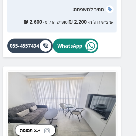
מחיר
למשפחה
:
₪
2,600
₪
2,200
אמצ”ש החל מ-
סופ”ש החל מ-
055-4557434
WhatsApp
+51 תמונות