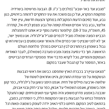
"מגבע ועד באר-שבע" (מלכים ב' כ"ג. 8). הגבעה מרשימה בשרידיה
מתקופת המקרא, ועל כן גם משכה את עיני החוקרים לזהותה בזיהויים, כגון
גבע, ועוד (סיכום הדעות המקובלות במחקר והצעות חדשות, עיין: יואל
אליצור, גבע בהר אפרים ושאלת קיומה של גבע מצפון לבית-אל, קתדרה
45, תשמ"ח, עמ' 18-3). קילומטר נסיעה נוסף יביא אותנו להתפצלות:
הכביש הפונה שמאלה מוביל לכפרים סנג'יל וג'ילג'וליה. אנו נמשיך ישר,
אך לא לפני שנציין כי שני כפרים אלה והאזור שאנו נוסעים בו עכשיו היוו קו
גבול בשומרון בין התורכים לבין הבריטים במהלך מלחמת העולם
הראשונה. תוך כדי נסיעה צפונה ומבט מערבה (שמאלה), לעבר הוואדיות
העמוקים והפוריים, נוכל לקרוא מדברי אחד ממפקדי הגדודים הבריטיים
באזור, המספר על קו הגבול שעבר במקום:
"מצאנו עניין רב בכברת הארץ שתפסנו. כבשנו את ראשי הגבעות
הנשקפות על פני עמדת התורכים, והיינו אחראים לשטח של
שלושה-ארבעה מיילים של חזית. אגפנו הימני נשען על ג'ילג'וליה, כפר קטן
ויפה בשומרון, ואגפנו השמאלי על אבווין, כפר ערבי חזק ובנוי אבנים,
שנבנה באמצע מדרון משופע והיה מוקף עצי תאנים וזיתים. קוונו התעקל
והתפתל כנחש על הגבעות בין שני המקומות הללו, כי הסתדרנו, כמובן,
בהתאם לטיב המקום. חזיתנו כלפי האויב ירדה לעומק כשמונה-מאות רגל
למטה, בשורה של מדרגות סלעים, שלכל אחת היתה ירידה משש עד