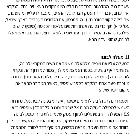
עשרים רגל. המדרגות והמדרונים הללו היו מנוקדים בעצי זית. נחל, הנקרא
ואדי ערוב, עבר דרך העמק הצר לרגלי ההרים, ומעבר לו עלייה משופעת,
שהובילה לקווי התורכים". (י. ה. פטרסון, עם הגדודים העבריים בארץ ישראל,
עמ' ס"א) תוך כדי נסיעה אנחנו חולפים על-פני הכניסה (מימין) ליישוב
שילה, הנראה בהמשך הדרך. עוד שני קילומטר וחצי, ואנחנו בראש מעלה
לבונה, שהוא יעדנו הבא.
11.
מעלה לבונה
המעלה עליו אנו צופים מלמעלה משמר את השם המקראי לבונה,
שנשתמר אף בשטח, בכפר הנמצא ממולנו, צמוד למדרון ההר, ונקרא:
לובן שרקיה (שפירושו לובן המזרחית, להבדיל מלובן המערבית). לבונה
מוזכרת פעם אחת במקרא בספר שופטים, כאשר המחבר מתאר את
מיקום העיר שילה:
"ויאמרו הנה חג ה' בשילו מימים ימימה, אשר מצפונה לבית-אל, מזרחה
השמש למסילה העולה מבית אל שכמה ומנגב ללבונה" (שופטים כ"א,
19). המעלה יורד בפיתולים לכיוון העמק שלמרגלותיו. זהו עמק לבונה
הפורה. במורדות פזורים מאות עצי שקד, שבעונת הפריחה מקשטים בלבן
ובוורוד את מורדות העמק, מראה מרשים, המוסיף הדר למורד המתפתל.
בראש ההר, ממערב, ממוקם היישוב לבונה, המחזיר את השם המקראי