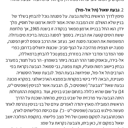
2.
גבעת שאול (תל אל-פול)
מימין לדרך הראשית בולטת גבעה. על פסגתה נוכל להבחין בשלד של
בניין שלא הושלם. זהו המבנה שהיה אמור להיות ארמונו של חוסיין, מלך
ירדן. הוא החל בבניית ארמון מפואר בנקודה זו בשנת 1965, אך מלחמת
ששת הימים קטעה את הבנייה. בסמוך לפסגה נבנתה בריכת מים גדולה.
המשמשת את השכונה פסגת זאב. נעזוב את הרכב ונטפס לכיוון הפסגה,
ממנה יש תצפית מרהיבה על הנוף סביב: שכונות ירושלים בדרום; כפרי
ספר המדבר ומדבר יהודה במזרח; בצפון נוכל להבחין ברמאללה,
אל-בירה, ובאופק סוגר ההר הגבוה ביותר בשומרון - הר בעל חצור; במערב
נבחין ביישוב רמות ומעליו, וקצת צפונה, נבי סמואל. הגבעה נקראת בפי
הערבים תל אל-פול, שפירושה גבעת הפול. לגבעת שאול היסטוריה
מעניינת, הבאה לידי ביטוי במקורות ובממצא הארכיאולוגי. במקרא מכונה
גבעת שאול "הגבעה" (שופטים כ', 5). הגבעה אשר לבנימין (שופטים י"ט,
14) על שום שהיא כלולה בתחום שבט בנימין, ועוד. בתקופת ההתנחלות
היתה הגבעה עיר מרכזית של שבט בנימין, מהיותה שוכנת על הדרך
הראשית המובילה מארץ יהודה לאפרים. עירם של בני בנימין נהרסת לאחר
מעשה פילגש בגבעה (שופטים י"ט - כ'). עם כניסת הפלישתים לארץ,
הופכתהגבעה למקום מושבו של חיל מצב פלישתי. בתקופת המלוכה יושב
שאול במקום זה, כאן ביתו, והגבעה נקראת על שמו: