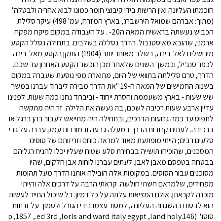
חוכמתו העליונה ואין הרשות בידי קיבוצי חומר כמונו לבוא אחריה ולבטלה".
(מתוך: אברהם שמואל הירשברג, בארץ המזרח, עמ' 498) עיקר סלילת
הכביש נעשתה בראשית המאה ה20- . על העבודה במקום פיקח מפקח
ארמני, שהובא מאיסטנבול. הדרך נסללה בשלבים. בתחילה נסלל הקטע
מירושלים לאל-בירה, בשלב מאוחר יותר (1904) הותקן הקטע מאל-בירה
לכפר סנג'יל, ובמשך השנים שלאחר מכן הוכשר הקטע האחרון עד שכם.
הדרך, טרם סלילתה בתוואי של היום, מתוארת מפי נוסעת שעברה במקום
בשנות החמישים של המאה ה-19 "את הדרך מבירה ליברוד עברנו במשך
שש שעות - בארץ משעממת וחסרת ייחוד - וביברוד נחנו כמה שעות. לפנינו
עדיין ארבע שעות רכיבה לשכם, בה נעשה את הלילה. זר היה מתקשה
לתפוס עד כמה גרועות הדרכים, ובתחילה היה מתייאש לעבור בהן ברגל או
ברכיבה. לעתים קרובות הדרך במעלה גבעה ובמורדות עמק עברה על גבי
סלעים רבים; הייתי מופתעת מאוד למראה כוחם וזריזותם של סוסינו
המסכנים, שהוכיחו תושייה בבחירת סלע שטוח שעליו יכלו להניח רגליהם
בבטחה בטפסם מאבן לאבן. לעתים עברנו לוחות אבן חלקים, שהיו
מסוכנים עבור הסוסים. במקומות אלה הובילה אותנו הדרך מעל תהומות
מפחידים, שלמראם חשתי חולשה. קראתי הרבה על דרכים אלה והייתי
מוכנה לקראתן. אולם המציאות עלתה על כל דמיון. כל שיכול התייר לעשות
הוא לבטוח בהשגחה העליונה, למסור עצמו בידי הגורל ולסמוך על זריזות
סוסו". (146.p ,1857 ,.ed 3rd ,lorls and ward italy egypt ,land holy