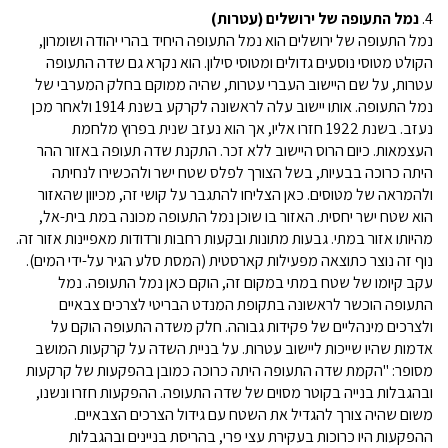
4.
נמל התעופה של ירושלים (עטרות)
נמל התעופה של ירושלים הוא נמל התעופה היחיד בהרי יהודה ושומרון,
הקולט מטוסי נוסעים גדולים ומטוסי סילון. הוא נקרא גם שדה התעופה
עטרות, על שם היישוב העברי עטרות, שהיה ממוקם בחלק המערבי של
נמל התעופה. אותו יישוב עלה לראשונה לקרקע בשנת 1914 ולאחר מכן
נעזב. בשנת 1922 חזרו אליו, אך הוא נעזב שנית בפרוץ מלחמת
העצמאות. כיום הרוס היישוב ללא זכר. התקנת שדה תעופה באזור ההר
היתה כרוכה בבעיות, בשל הצורך לפלס שטח ישר ולהכשירו לנחיתה
ולהמראה של מטוסים. כאן הצליחו להתגבר על קושי זה, מכיוון שהאזור
הוא שטח ישר יחסית. האזור בו שוכן נמל התעופה מכונה במת בית-אל,
מהיותו אזור במתי. גבעות מתונות ובקעות רחבות ורדודות מאפיינות אזור זה.
נוף זה נוצר כתוצאה מפעילות קארסטית (המסת סלע הגיר על-ידי המים).
עקב קיומו של שטח במתי במקום זה, הוקם כאן נמל התעופה. נמל
התעופה הוכשר לראשונה בתקופת המנדט הבריטי לצרכים צבאיים
ולצרכים מינהליים של פקידות גבוהה. חלק משדה התעופה הוקם על
אדמות שהיו שייכות ליישוב עטרות. על בניית השדה על קרקעות המושב
מסופר: "הקמת שדה התעופה היתה כרוכה כמובן בהפקעות של קרקעות
ובהגבלות בנייה בקוטר מסוים של שדה התעופה. ההפקעות חזרו ונשנו,
משום שהיה צורך להגדיל את השטח עם גידול הצרכים הצבאיים.
ההפקעות היו כרוכות בעקירת עצי פרי, בהריסת בניינים ובהגבלות