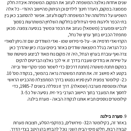
שנים אחדות נאלצה המשפחה לעזוב את המקום. המשפחה איבדה חלק
מממונה במקום, היעדר חינוך לילדים וכן הניתוק מהיישוב היהודי - כל אלה
השפיעו על החלטתה של המשפחה לקום ולעזוב. אפשר להסתובב כאן בין
בתי הכפר וליהנות מיפי הגידולים בחלקות השלחין המשתרעות בסמוך
לכביש וממערב (משמאל) נעזוב את הכפר ונמשיך בנסיעה צפונה. מכאן
מתפתל הכביש בתוך ערוץ של נחל,
הקרוי ואדי חרמייה או - על-פי פירוש שמו - ואדי השודדים. שם זה ניתן לוואדי
ככל הנראה בגלל הימצאות שודדים באזור בימים עברו. כיוון שהדרך כאן
צרה ואף עוברת בערוץ הנחל, היה זה מקום נוח מאוד לביצוע פשיטות שוד
על שיירות או בודדים שעברו בדרך זו. אי לכך נאלצו הבריטים להקים
במקום תחנת משטרה (תחנת דרכים) כדי לשמור מפני מקרי שוד וביזה
בקטע לא מיושב זה. את תחנת המשטרה נראה בהמשך, בנקודה מס' 10.
כ2- קילומטר צפונית לעין סיניא נפגוש בדרך המתפצלת מהכביש הראשי
ועולה ומטפסת מערבה (שמאלה). דרך זו נסללה בשנים 1985-7, כדי
לחסוך את המעבר בתוך היישוב הערבי ביר-זית. נסיעה של כ5-.3
קילומטרים נוספים תביא אותנו לנקודה הבאה - מערת בילגה.
9.
מערה בילגה
באזור זה, בקילומטר ה32- מירושלים, במזקפי הסלע, חצובות מערות
קבורה רבות, חלקן מימי הבית השני. נוכל להבחין בהן היטב בצדי הדרך.