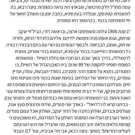
ידועה מירושלים. משפחת שרתוק הגיעה לכפר ישירות מנמל יפו, והביאה
עמה מחו"ל חלק מרכושה, שבארץ היה נראה כמותרות. ציונה רבאו, בת
למשפחת קטינסקי, שנולדה בעין סיניא, כתבה יומן ובו משולב תיאור של
חיי משפחתה בכפר. בין השאר היא מספרת:
"בשנת 1906 עלתה משפחתנו ארצה, ובראשה דודי, הביל"ויי יעקב
שרתוק, ועמו אשתו פניה וחמשת ילדיהם. אליהם נלוו דודי הרווק, ולודיה
שרתוק, ואמם, הבביוסה. ולבסוף הצטרפו גם הורי עם בתם הבכורה דבורה.
כל המשפחה התיישבה בכפר עין סיניא, הנמצא בהרי אפרים, צפונית
לרמאללה, בדרך בואך שכם. הם חכרו את נחלת השייח' - ממשפחת
המופתי חוסייני לתקופה של 99 שנים. בית האבן הגדול של השייח', בו
התגוררנו, נמצא על פסגת ההר. מסביבו, במורדי הגבעות, עמדו, ועדיין
עומדים, בתי החימר של הפלחים. בפינות שונות בכפר פיכו מעיינות מים
חיים. מעליהם השתרגו דליות הגפנים, עצי הזיתים הישישים והכסופים כיסו
מרחבים אין קץ, ועל-יד הבית טיפסו שיחי שושנים ריחניות והצלו צמרות עצי
האגוז והתות. בני המשפחה הביאו עמם את כבודתם מנמל יפו. פסנתר ענק
- בביתנו קראו לו ה"רויאל" - באורך שני מטרים, שידות ומזנונים מעץ אגוז,
מגולפים וכבדים, שולחן כתיבה של הדוד יעקב, ושולחן אוכל עצום ממדים.
כאשר הערבים העלו את הפסנתר האילם על המדרגות, היו משוכנעים כי
קופסת פלאים מלאת זהב הם נושאים, מה שהגדיל את רגש הערצתם
לעולים החדשים". (מתוך: ציונה רבאו, אבי תל-אביבית, עמ' 17) כעבור