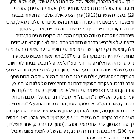
"וילך שמואל הרמתה, ושאול עלה אל ביתו גבעת שאול" (שמואל א' ט"ו,
34). גבעת שאול נזכרת במסע סנחריב מלך אשור לירושלים (ישעיהו י'.
29). בשנות העשרים )1923( ערך הארכיאולוג אולברייט חפירות בגבעה
ומצא בה ממצאים מתקופת ההתנחלות, השופטים וימי מלכות שאול, מלכי
יהודה ותקופת בית שני. בין הממצאים היתה גם פינת מבנה, שמתוך
שיחזורה מתקבלת מצודה מתקופת המלוכה. חוקרים שונים מתנגדים
לדעתו של אולברייט בדבר שיחזור המצודה. כיום לא ניתן לראות שרידים
אלה, ואפשר רק לבקר בשרידי ארמונו של חוסיין. גבעת שאול נכבשה מידי
כוחות הלגיון הירדני בבוקר ה6- ביוני 1967. את תיאור הכיבוש מביא עוזי
נרקיס, שהיה אז אלוף פיקוד המרכז: "תל אל-פול נכבש. בניגוד לתחזיות,
כמעט שלא היתה התנגדות על התל. מתוך בית, למרגלותיו, נפתחה אש על
הטנקים המסתערים, אולם שני פגזים מכוונים היטב שיתקוה. הכוח שטף
ועבר לדרכו. בעקבות הטנקים דהרו גם הזחל"מים של פלוגה ט'. המ"פ,
עוזי רוזן, תפס עם אנשיו את שלדו של ארמון חוסיין. רק שתי מחלקות היו
עמו עתה, כי השלישית "נתקעה" אי-שם ליד נבי סמואל. המבנה הגדול
היה ריק מאדם. המ"פ, ארכיטקט צעיר, הביט סביבו והתפעל: "הייתי רוצה
לבלות כאן זמן מה", אמר למפקדו, אהרון, שהגיע מיד אחריו. "יש כאן כמה
רעיונות ארכיטקטוניים מעניינים..." "עוזי, אין זמן!" השיב אהרון. "אני מבטיח
לך סיור בארמון, אבל אחרי המלחמה...". (מתוך: עוזי נרקיס, אחת ירושלים,
עמ' 206). מהגבעה נרד חזרה לרכב, נסיעה של קילומטר צפונה תוביל
אותנו ליעדנו הבא נווה יעקב.