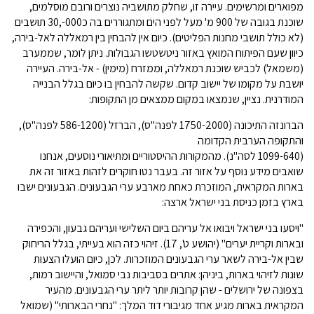
מפוארים ומרשימים. עיירה זו, שחלק מתושביה נוצרים ורובם מוסלמים,
שוכנת בגובה של 900 מ' מעל לפני הים ומתגוררים בה כ000-,30 תושבים
(לא כולל תושבי מחנות הפליטים). כיום אין להבחין בין רמאללה לאל-בירה,
כיוון שעם הפיתוח המואץ באזור ניטשטשו הגבולות. ניתן לומר, שממערב
(משמאל) לכביש שוכנת רמאללה, וממזרח (מימין) - אל-בירה. העיירה
יושבת על מקומו של יישוב קדום. שקשה להבחין בו כיום בגלל הבנייה
המודרנית. נציין, שנמצאו במקום ממצאים מן התקופות:
הברונזה התיכונה (1750-2000 לפנה"ס), הברזל (586-1200 לפנה"ס),
והתקופה הערבית הקדומה
(1099-640 לסה"נ). מהמקורות ההיסטוריים ומתיאורי נוסעים, אנחנו
שואבים מידע נוסף על אזור זה. בעבר נטו חוקרים לזהות באזור זה את
בארות המקראית, המוזכרת כאחת מארבע ערי הגבעונים. הגבעונים ישבו
בארץ בזמן כניסת בני ישראל ארצה:
"ויסעו בני ישראל ויבואו אל עריהם ביום השלישי ועריהם גבעון, והכפירה
ובארות וקריית יערים" (יהושע ט', 17). זיהוי כזה הוא בעייתי, בגלל הריחוק
שבין אל-בירה לשאר ערי הגבעונים המוזכרות. לכן, כיום הועלו הצעות
שונות לזיהוי בארות, ביניהן: אתרים בסביבות נבי סמואל, והיישוב רמות,
בצפונה של ירושלים - שהן קרובות יותר ליתר ערי הגבעונים. מהעיר
המקראית בארות מגיע אחד מגיבורי דוד המלך: "נחרי הבארותי" (שמואל