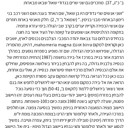
ב' כ"ג, 37). מוזכרים גם שני שרים בגדודי שאול שבאו מבארות:
"ושני אנשים שרי גדודים היו בן שאול, שם האחד בענה ושם השני רכב בני
רימון הבארותי מבני בנימין..." (שמואל ב' ד', 2). חלק מאנשי בארות חוזרים
עם אנשי הכפירה וקריית יערים בקרב שבי הגולה בימי עזרא ונחמיה.
בתקופה ההלניסטית אנו שומעים על קיומה של העיר אשר בה חונה
בכחידס הנלחם נגד צבאות יהודה המכבי. הצלבנים נכנסים לארץ, יושבים
כאן וקוראים למקום birra או גם: mahomeria magna, דהיינו, מהומריה
הגדולה, שפירושו הכיפה הגדולה. שם זה מופיע בספרות נוסעים. במהלך
הרחבת אזור בנייה במרכז אל-בירה נחשפה (1987 )החזית המזרחית של
כנסייה צלבנית גדולה, בה ניתן להבחין בבירור בשלושה אפסיסים, שחילקו
את אולם הכנסייה לאולם מרכזי ושתי סיטראות. כנסייה זו, ואולי גם אחרות,
נבנו כאן ככל הנראה בגלל קדושת המקום עקב מסורת הקיימת כאן,
הרואה את אל-בירה כמקום ממנו יצאו הורי ישו לירושלים לחפש את בנם
אשר נשאר בירושלים ללמוד (לוקאס ב', 50-41).תוך כדי נסיעה נוכל
להבחין במזרח (מימין) ביישוב יהודי עם בתים בעלי גגות רעפים. זהו היישוב
פסגות, שעלה לקרקע בשנת 1980 ומונה כיום כ100-משפחות. בתחום
היישוב מצויה המועצה האזורית בנימין. נמשיך בנסיעה צפונה. אנו חולפים
במרכז העיירה, ולאחר קילומטר וחצי הרינו בצומת המכונה צומת יו"ש.
הדרך מזרחה (ימינה) מובילה לכיוון יריחו דרך ביתין, עפרה וטייבה. נמשיך
לנסוע ישר ולאחר קילומטר וחצי נבחין ביישוב הגדול מימין - בית-אל. היישוב