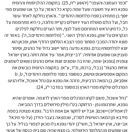
"וכפר העמונה והעפני" (יהושע י"ח, 25). בתקופה ההלניסטית והרומית
גופנא היא עיר חשובה שעל שמה נקרא כל האזור; על כך אנו שומעים מפי
יוסף בן מתתיהו בספרו מלחמות היהודים: "...והארץ נחלקת לאחד-עשר
חבל, ועל כולם מושלת העיר ירושלים כקריית מלוכה, כי היא מתרוממת על
כל, כדמיון הראש המתרומם מעל לגוף, ויתר הערים נחלקות לפלכים
הנקראים על שמן, גופנא הפלך השני..." (מלחמות היהודים ג', ה'). באזור זה
מוצא יהודה המכבי מסתור מפני הצבא הסלווקי הרודף אותו, ומכאן הוא
יוצא למלחמותיו נגדם. גופנא נודעה בתור יישוב גדול של כוהנים, וסיפור
מעניין אנו שומעים אודותיה: "רבי יצחק אמר: עיר אחת היתה בארץ ישראל
וגופנית (גופנא) שמה, שהיו בה שמונים זוגות אחים כוהנים נשואים לשמונים
אחיות כוהנות" (בבלי, ברכות, מ"ד, ע"א). בתקופה הרומית כובשים את
המקום אספסיאנוס וטיטוס, כמסופר בספר מלחמות היהודים ד', ט', ט'.
אוסביוס, בן המאה הרביעית, מזהה את גופנא עם נחל אשכול, אליו הגיעו
המרגלים שלקחו מפרי הארץ (כמסופר במדבר י"ג, 24):
"נחל אשכול, משם לקחו המרגלים מפרי הארץ לדוגמה. אומרים שהיא
גופנא, שתרגומו גפן - הרחוקה בט"ו מילין מירושלים בדרך המביאה
לניאפוליס )=שכם(. אבל יש לחקור אם אמת הדבר". גופנא מצוינת במפת
מידבא מן המאה השישית לסה"נ, שנמצאה בעבר-הירדן. (על-פי מיכאל
אבי יונה, ארץ ישראל ב', תשי"ג) יהודי גופנא גלו מכאן לצפורי בגליל. על כך
אנו שומעים מן התלמוד הירושלמי, בו מצוין שהיה שם בית-כנסת של אנשי