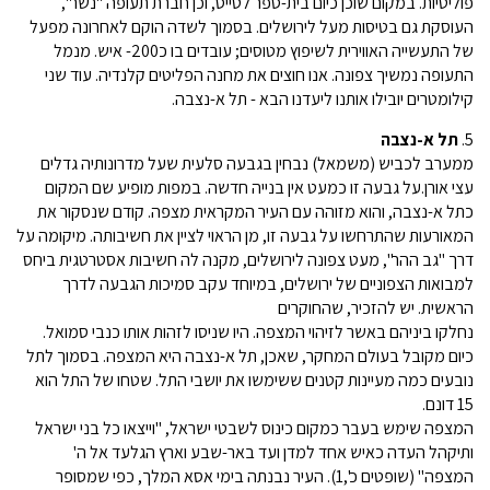
פוליטיות. במקום שוכן כיום בית-ספר לטייס, וכן חברת תעופה "נשר",
העוסקת גם בטיסות מעל לירושלים. בסמוך לשדה הוקם לאחרונה מפעל
של התעשייה האווירית לשיפוץ מטוסים; עובדים בו כ200- איש. מנמל
התעופה נמשיך צפונה. אנו חוצים את מחנה הפליטים קלנדיה. עוד שני
קילומטרים יובילו אותנו ליעדנו הבא - תל א-נצבה.
5.
תל א-נצבה
ממערב לכביש (משמאל) נבחין בגבעה סלעית שעל מדרונותיה גדלים
עצי אורן.על גבעה זו כמעט אין בנייה חדשה. במפות מופיע שם המקום
כתל א-נצבה, והוא מזוהה עם העיר המקראית מצפה. קודם שנסקור את
המאורעות שהתרחשו על גבעה זו, מן הראוי לציין את חשיבותה. מיקומה על
דרך "גב ההר", מעט צפונה לירושלים, מקנה לה חשיבות אסטרטגית ביחס
למבואות הצפוניים של ירושלים, במיוחד עקב סמיכות הגבעה לדרך
הראשית. יש להזכיר, שהחוקרים
נחלקו ביניהם באשר לזיהוי המצפה. היו שניסו לזהות אותו כנבי סמואל.
כיום מקובל בעולם המחקר, שאכן, תל א-נצבה היא המצפה. בסמוך לתל
נובעים כמה מעיינות קטנים ששימשו את יושבי התל. שטחו של התל הוא
15 דונם.
המצפה שימש בעבר כמקום כינוס לשבטי ישראל, "וייצאו כל בני ישראל
ותיקהל העדה כאיש אחד למדן ועד באר-שבע וארץ הגלעד אל ה'
המצפה" (שופטים כ',1). העיר נבנתה בימי אסא המלך, כפי שמסופר