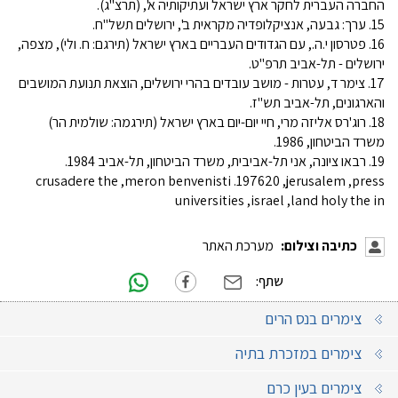
החברה העברית לחקר ארץ ישראל ועתיקותיה א', (תרצ"ג).
15. ערך: גבעה, אנציקלופדיה מקראית ב', ירושלים תשל"ח.
16. פטרסון י.ה., עם הגדודים העבריים בארץ ישראל (תירגם: ח. ולי), מצפה,
ירושלים - תל-אביב תרפ"ט.
17. צימר ד, עטרות - מושב עובדים בהרי ירושלים, הוצאת תנועת המושבים
והארגונים, תל-אביב תש"ז.
18. רוג'רס אליזה מרי, חיי יום-יום בארץ ישראל (תירגמה: שולמית הר)
משרד הביטחון, 1986.
19. רבאו ציונה, אני תל-אביבית, משרד הביטחון, תל-אביב 1984.
crusadere the ,meron benvenisti .197620 ,jerusalem ,press
universities ,israel ,land holy the in
כתיבה וצילום:
מערכת האתר
שתף:
צימרים בנס הרים
צימרים במזכרת בתיה
צימרים בעין כרם