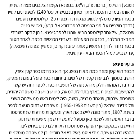
גופנא (ירושלמי, ברכות פ"ג, ה"א). בגופנא הקימו הצלבנים מצודה שניתן
לראותה במרכז הכפר. (מתוך מירון בנבנישתי, עמ' 240) למעוניינים לסייר
בכפר הציורי, מומלץ לנסוע מנקודת התצפית כ2- קילומטרים נוספים
(בדרך חולפים על-פני הכניסה לכפר דורא אל-קרע), ואז יש פנייה
שמאלה, שלאחר קילומטר תביא אותנו לכפר ג'יפנא. ניתן לבקר בשרידי
המבצר הצלבני, בכנסיות הפעילות ובשרידי הכנסיות בכפר. לאחר הסיור
בכפר נחזור לדרך הראשית, אותה עזבנו קודם, ונמשיך צפונה (שמאלה)
,עד שנגיע למול הכפר הבא - עין סיניא.
8
. עיו סיניא
הכפר הוא קטן ומונה כמה מאות נפש. אף הוא כקודמו כפר קטן וציורי,
היושב בסמוך לנביעות קטנות של מים. בתחום הכפר פועל בעונת המסיק,
בית-בד, המהווה חלק מההכנסה של תושבי הכפר. לכפר הזה יש קשר
להתיישבות הציונית בארץ בתחילת המאה, כיוון שבו ישבה משפחה יהודית,
משפחת שרתוק, שאחד מבניה, משה, היה לימים ראש ממשלתה השני
של מדינת ישראל (בין השנים 1955-1953). משפחת שרתוק הגיעה לכפר
בשנת 1907, מתוך כוונה ליישב את הארץ ובעקבות מודעות שנתפרסמו
בדבר האפשרות לשכור כאן מפעל לתעשיית שמן. משפחת שרתוק
התיישבה במקום ואף הפיקה שמן ומכרה אותו לצרכנים בירושלים.
הההשכרה נעשתה מידי איסמעאיל ביי אל חוסייני בן למשפחה מוסלמית