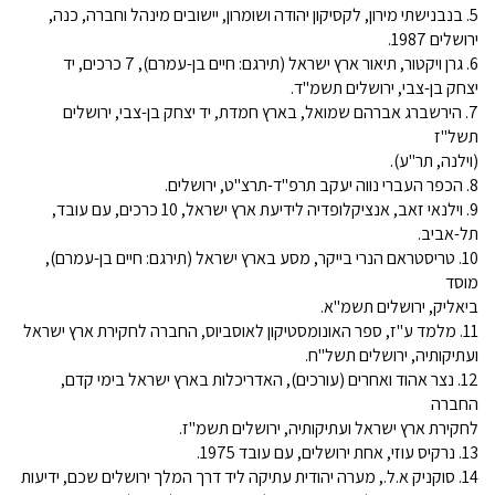
5. בנבנישתי מירון, לקסיקון יהודה ושומרון, יישובים מינהל וחברה, כנה,
ירושלים 1987.
6. גרן ויקטור, תיאור ארץ ישראל (תירגם: חיים בן-עמרם), 7 כרכים, יד
יצחק בן-צבי, ירושלים תשמ"ד.
7. הירשברג אברהם שמואל, בארץ חמדת, יד יצחק בן-צבי, ירושלים
תשל"ז
(וילנה, תר"ע).
8. הכפר העברי נווה יעקב תרפ"ד-תרצ"ט, ירושלים.
9. וילנאי זאב, אנציקלופדיה לידיעת ארץ ישראל, 10 כרכים, עם עובד,
תל-אביב.
10. טריסטראם הנרי בייקר, מסע בארץ ישראל (תירגם: חיים בן-עמרם),
מוסד
ביאליק, ירושלים תשמ"א.
11. מלמד ע"ז, ספר האונומסטיקון לאוסביוס, החברה לחקירת ארץ ישראל
ועתיקותיה, ירושלים תשל"ח.
12. נצר אהוד ואחרים (עורכים), האדריכלות בארץ ישראל בימי קדם,
החברה
לחקירת ארץ ישראל ועתיקותיה, ירושלים תשמ"ז.
13. נרקיס עוזי, אחת ירושלים, עם עובד 1975.
14. סוקניק א.ל., מערה יהודית עתיקה ליד דרך המלך ירושלים שכם, ידיעות