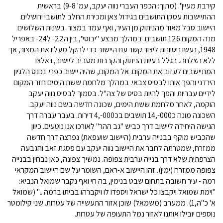
קירבת מעיין". (מתוך: הכפר העברי נווה יעקב, עמ' 9-8) בראשית
ההתיישבות עסקו התושבים בגידול צאן ומכירת החלב לתושבי ירושלים.
היישוב סבל מאוד מהניתוק מן העיר, ואף עמד במצור. בשנות השלושים
מנה המקום 126 תושבים. במהלך מבצע "יבוסי", בין ה22- ל24- באפריל
1948, נעשו ניסיונות ליצור קשר עם היישוב כדי להקל מעליו את המצור, אך
ללא הצלחה. בגלל בעיות הניתוק והקרבות מסביב ליישוב, נאלצו
המתיישבים לעזוב את המקום. אל המקום, שהיה יישוב כפרי. נכנס הלגיון
הירדני והפך אותו לבסיס צבאי. במהלך מלחמת ששת הימים חזר המקום
לידיים עבריות והפך להיות בסיס של צה"ל. בסמוך לבסיס נווה יעקב
הוקמה, לאחר מלחמת ששת הימים, שכונה חדשה בשם נווה יעקב.
השכונה מונה כ000-,14 תושבים בכ000-,4 דירות. בעבר עברה דרך
הגישה היחידה ליישוב דרך כביש "גב ההר" לאורכו אנו נוטעים. כיוון
שהכביש מוקף בבנייה ערבית (היישוב שועפאת) נפרצה דרך חדשה
ממזרח, שמטרתה לחבר את היישוב נווה יעקב עם פסגת זאב והגבעה
הצרפתית שלא דרך בנייה ערבית צפופה. נמשיך צפונה, כאן נבחין בבנייה
צפופה ממזרח (ימין). זהו היישוב א-ראם, השומר על שם היישוב המקראי
רמה - עיר חשובה בתחום שבט בנימין, בה חי ואף נקבר שמואל הנביא:
"וימת שמואל ויקבצו כל ישראל ויספדו לו ויקברהו בביתו ברמה..." (שמואל
א' כ"ה,1). ממערב (משמאל) שוכן אזור התעשייה של עטרות. שני קילומטר
נוספים יובילו אותנו לאזור נמל התעופה של עטרות.