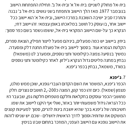
בית-אל מחולק לשניים: בית-אל א' ובית-אל ב'. תחילת התפתחות היישוב
בנובמבר 1977. מאז הלך היישוב והתפתח בשני גושים: בית-אל ב' נבנה
והתרכז סביב ישיבה השוכנת במרכז היישוב, ובית-אל א' הוא יישוב ככל
יישוב אחר, בו עוסק כל תושב במלאכתו באופן עצמאי. זהו יישוב דתי,
הנקרא כך על-שם היישוב המקראי בית-אל, ששמו נשמר בשם כפר סמוך:
ביתין. ביישוב יש כמה מפעלים, ביניהם מפעל לייצור תפילין, הוצאת ספרים,
הקלטת הגמרא ועוד. בסמוך ליישוב בית-אל פועלת תחנת דלק ומסעדה.
נמשיך בנסיעה צפונה כקילומטר וחצי נוספים, וממערב לנו (משמאל)
נבחין במחנה פליטים גדול הנקרא ג'ילזון. לאחר כקילומטר וחצי נוספים
במורד, משמאל, נבחין בכפר ג'יפנא.
7.
ג'יפנא
הכפר ג'יפנא, המשמר את השם הקדום העברי גופנא, שוכן ממש מולנו,
מצפון (שמאל). כיום זהו כפר קטן, המונה כ200-,2 תושבים נוצרים. חלק
מתושבי הכפר עוסקים בחקלאות וחלקם מטפחים חלקות גפן, שבעבר היו
ככל הנראה גידול משמעותי יותר באזור, ואולי אף היקנו ליישוב את שמו.
חשיבותה של ג'יפנא בכך שהיא יושבת בינות להרים, סמוך למעיינות קטנים
המשקים את שדותיה וסמוך לדרך הראשית ירושלים - שכם. יש שניסו לזהות
את היישוב גופנא עם היישוב העפני, המוזכר בתחום שבט בנימין: