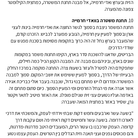
הזית ובערוץ ואדי חרמייה, אל מבנה תחנת המשטרה, כמחצית הקילומטר
צפונה מהמערה.
10.
תחנת משטרה בוואדי חרמייה
תחנת המשמר ניצבת בסמוך לגשר החוצה את ואדי חרמייה בינות לעצי
אורן ובסמוך למעיין עין חרמייה, הנובע ממערב לכביש. הזכרנו קודם,
שהמעבר בערוץ נחל זה היה כרוך בתקופות מסוימות בסכנת מפגש עם
שודדי הדרכים.
הבריטים, שדאגו להשכנת סדר בארץ, הקימו תחנות משמר במקומות
שונים בארץ, וביניהם גם מבנה זה. המבנה הקטן הכיל כמה חיילים,
שתפקידם היה לפטרל ולעזור בשעות צרה. התחנה מוקמה במרכז החלק
הבעייתי של הדרך, בסמוך למעיין ששימש את יושבי המקום. סמוך למבנה
המשטרה ומדרום לו יש מתחם בנוי גדול, שנבנה בעבר אולי כבריכת אגירה
אשר אגרה את מי הנחל הזורמים ומי המעיין הסמוך. כיום סתום מתחם זה
באדמה ועליו נטועים עצי זית שגילם מופלג. את האזור מיטיב לתאר ויקטור
גרן, שסייר באזור במחצית המאה שעברה:
"בשעה עשר וארבעים וחמש דקות שבתי וירדתי לעמק, והמשכתי את דרכי
לאורכו דרומה. בשעה עשר וחמישים דקות ראיתי פה ושם עקבות דרך
קדומה. העמק שרכבנו בו עטור הרים, המעובדים היטב מדרגות-מדרגות,
והם מכוסים גפנים ועצי תאנה וזית הגדלים בין הטרשים. העמק עצמו נטוע