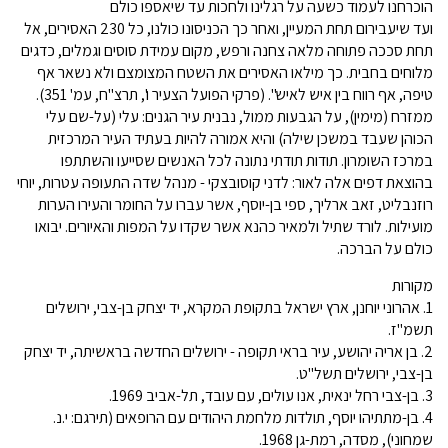
הוכרחנו לעמוד כשעה על רגלינו ולחכות עד שיאספו כולם
ועד שיעבירום תחת המעיין, ואחר כך הכניסונו כולנו, כל 230 האסירים, אל
תחת סככה פתוחה מלאה צחנה ורפש, מקום עמידת סוסים וגמלים, כדגים
מלוחים בחבית. כך מילאו האסירים את השטח המצומצם ולא נשאר אף
טיפה, אף רווח בין איש לאיש". (פרקי הפועל הצעיר ו', תרצ"ח, עמ' 351).
ממזרח (מימין), על הגבעות ממול, נבנית עיר הגנים: עלי (על-שם עלי
הכוהן שעבד במשכן שילה) והיא אמורה להיות בעתיד העיר המרכזית
במרכז השומרון. תודות תודתי נתונה לכל האנשים שסייעו והשתתפו
בהוצאת דפים אלה לאור: לדני קוסובצקי - מנהל שדה התעופה עטרות, יוחי
רוזנבליט, זאב ארליך, ספי בן-יוסף, אשר עברו על החומר והעירו הערות
מועילות. לורד שתיל ולמאיר כהנא אשר שקדו על המפות והאיורים. יבואו
כולם על הברכה.
מקורות
1. אהרוני יוחנן, ארץ ישראל בתקופת המקרא, יד יצחק בן-צבי, ירושלים
תשמ"ז.
2. בן אריה יהושע, עיר בראי תקופה - ירושלים החדשה בראשיתה, יד יצחק
בן-צבי, ירושלים תשל"ט.
3. בן-צבי רחל ינאית, אנו עולים, עם עובד, תל-אביב 1969.
4. בן-מתתיהו יוסף, תולדות מלחמת היהודים עם הרופאים (תירגם: י.נ.
שמחוני), מסדה, רמת-גן 1968.