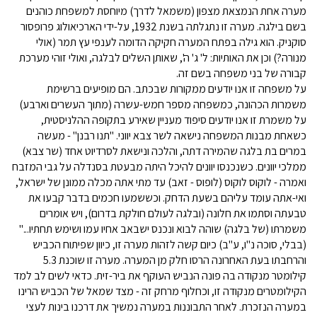
מערה אחת הנמצאת מצפון (משמאל לדרך) מיוחסת למשפחת כוהנים
בשם בילגה. מערה זו נתגלתה בשנת 1932, על-ידי הארכיאולוג פרופסור
סוקניק. הוא גילה בפתח המערה חקיקה הדומה לענפי עץ תמר (אולי
מנורה?) וכן את האותיות: ל' ג' ה', שאותן השלים לבלגה, ואולי זוהי מערכת
קבורה של בני משפחה בשם זה.
על משפחה זו אנו יודעים ממקורות שבכתב. הם מופיעים ברשימת
משמרות הכהונה, כמשפחה מספר חמש-עשרה (מתוך העשרים וארבע)
על משמרת זו אנו יודעים סיפוד מעניין שאירע בתקופה ההלניסטית,
כשאחת מבנות המשפחה נישאה לשר צבא יווני. "תנו רבנן" - מעשה
במרים בת בלגה שהמירה דתה, והלכה ונישאת לסרדיוט אחד (שר צבא)
ממלכי יוונים. כשנכנסו יוונים להיכל היתה מבעטת בסנדלה על גבי המזבח
ואמרה - לוקוס לוקוס (לופוס - זאב) עד מתי אתה מכלה ממונן של ישראל,
ואי-אתה עומד עליהם בשעת הדחק. וכששמעו חכמים בדבר קבעו את
טבעתה וסתמו את חלונה (ובלגה לעולם חולקת בדרום), ויש אומרים
משמרתו (של בלגה) שוהה לבוא ונכנס ישבאב אחיו עמו ושימש תחתיו..."
(בבלי, סוכה נ"ו, ע"ב) כיום קשה לזהות מערה זו, כיוון שפיתוח הכביש
והרחבתו בעת האחרונה הרסו חלק מן המערה. מערה זו שוכנת 5.3
קילומטר מנקודה בה פונה הנביש העוקף את ביר-זית. כדאי לשים לב למד
הקילומטרים מנקודה זו, וכחלוף מרחק זה - מצד שמאל של הכביש הרינו
במערה הנזכרת. לאחר התבוננות במערה נמשיך את דרכנו בינות לעצי