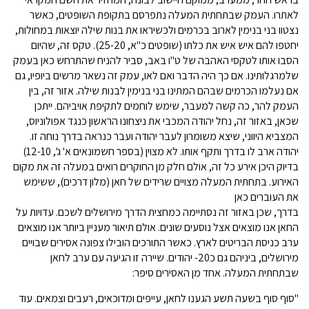
לאתרו. העמק שבתחתית המעלה נתפרסם בתקופת השופטים, כאשר
נצטוו בני בנימין לארוב בכרמים ולכשיראו את בנות שילה יוצאות במחולות,
יחטפו להם איש איש את כלתו (שופטים כ"א, 25-20). טקס זה, שהיום
הסבו אותו לטקסי האהבה של ט"ו באב, סביר להניח שהתרחש כאן בעמק
שלמרגלותינו. אם כך היה הדבר ואם לאו, עמק זה נשאר מרשים ביופיו, גם
אם נעלמו הכרמים שבהם המתינו בני בנימין לבנות שילה. אזור זה, בין
העמק להר, כה קשה למעבר, שימש לוחמים לתקיפת אויביהם. ייתכן
שכאן, באזור זה, נחל יהודה המכבי את ניצחונו הראשון כנגד אפולוניוס,
המצביא היווני, שיצא משומרון לעבר יהודה ועבר כנראה בדרך נוחה זו.
יהודה ארב לו בדרך ותקף אותו. לא מצוין (בספר חשמונאים א' ג', 12-10)
בדיוק היכן אירע כל זה, אולם חלק מן החוקרים רואים במעלה זה את מקום
האירוע. בתחתית המעלה מצויים שרידים של חאן (מלון דרכים), ששימש
את העוברים כאן
בדרך, שכן באזור זה נסתיימה כמחצית הדרך מירושלים לשכם. עדויות על
החאן אנו מוצאים אצל נוסעים שונים. אולם תיאור מעניין ביותר אנו מוצאים
ערב כניסת הבריטים לארץ. כאשר התורכים הובילו צפונה אסירים שבויים
מירושלים, ביניהם גם כ20- יהודים. שיירה זו הגיעה עם ערב לחאן
שבתחתית המעלה. אחד מן האסירים סיפר:
"סוף סוף בשעה תשע הגענו לחאן, עייפים ומדוכאים, רעבים וצמאים. עוד