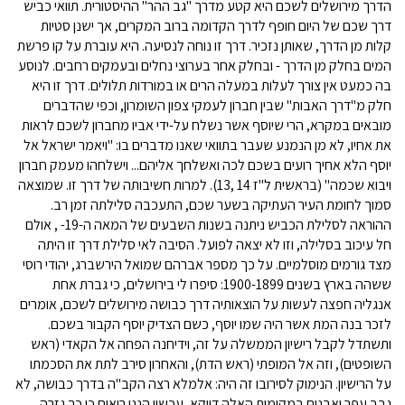
הדרך מירושלים לשכם היא קטע מדרך "גב ההר" ההיסטורית. תוואי כביש
דרך שכם של היום חופף לדרך הקדומה ברוב המקרים, אך ישנן סטיות
קלות מן הדרך, שאותן נזכיר. דרך זו נוחה לנסיעה. היא עוברת על קו פרשת
המים בחלק מן הדרך - ובחלק אחר בערוצי נחלים ובעמקים רחבים. לנוסע
בה כמעט אין צורך לעלות במעלה הרים או במורדות תלולים. דרך זו היא
חלק מ"דרך האבות" שבין חברון לעמקי צפון השומרון, וכפי שהדברים
מובאים במקרא, הרי שיוסף אשר נשלח על-ידי אביו מחברון לשכם לראות
את אחיו, לא מן הנמנע שעבר בתוואי שאנו מדברים בו: "ויאמר ישראל אל
יוסף הלא אחיך רועים בשכם לכה ואשלחך אליהם... וישלחהו מעמק חברון
ויבוא שכמה" (בראשית ל"ז 14 ,13). למרות חשיבותה של דרך זו. שמוצאה
סמוך לחומת העיר העתיקה בשער שכם, התעכבה סלילתה זמן רב.
ההוראה לסלילת הכביש ניתנה בשנות השבעים של המאה ה-19- , אולם
חל עיכוב בסלילה, וזו לא יצאה לפועל. הסיבה לאי סלילת דרך זו היתה
מצד גורמים מוסלמיים. על כך מספר אברהם שמואל הירשברג, יהודי רוסי
ששהה בארץ בשנים 1900-1899: סיפרו לי בירושלים, כי גברת אחת
אנגליה חפצה לעשות על הוצאותיה דרך כבושה מירושלים לשכם, אומרים
לזכר בנה המת אשר היה שמו יוסף, כשם הצדיק יוסף הקבור בשכם.
ותשתדל לקבל רישיון הממשלה על זה, וידיחנה הפחה אל הקאדי (ראש
השופטים), וזה אל המופתי (ראש הדת), והאחרון סירב לתת את הסכמתו
על הרישיון. הנימוק לסירובו זה היה: אלמלא רצה הקב"ה בדרך כבושה, לא
גבב עפר ואבנים במקומות האלה דווקא, עכשיו הננו רואים כי כך גזרה