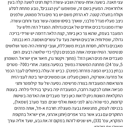
עצי תאנה. בשעה אחת-עשרה ושבע-עשרה דקות חנינו לשעה קלה בעין
אלחראמיה. המעיין בשם זה, שמשמעו "עין הגנבים", נובע מתחת לסלע
וקולח בתעלה קטנה. לא הרחק משם יש בור מים גדול ממוטט, שלפנים
ניצב מעליו מגדל מלבני, שאורך בסיסו שמונה-עשר צעד ורוחבו עשרה.
שרדו ממנו נדבכים אחדים של אבנים גדולות. המגדל הזה חלש על
המעבר בעמק, שהוא צר כאן ביותר, קצת הלאה דרומה יש שרידי בריכה
גדולה, שמידותיה ארבעים ושישה צעד על עשרים ושמונה. היא נבנתה
מאבנים גדולות, חסרות תבנית משוכללת, ועובי קירותיה היה מטר ושלושים
סנטימטר. הטיח שציפה אותה מבפנים נקלף כדי שלושה רבעים. היום
מעבדים את פנים האגן הזה". (מתוך: ויקטור גרן, תיאור ארץ ישראל. השומרון
5, עמ' 24) מתחנת המשטרה נמשיך בנסיעה צפונה. אחרי כ700- מטרים
נבחין בכביש הפונה מזרחה (ימינה). כביש זה עולה בפיתולים לעבר הכפר
אל מזרעה אשרקיה, השוכן מעלינו. אנו ממשיכים ישר בינות לעצי הזית
והטראסות המעובדות בצורה מרשימה. נסיעה של עוד קילומטר וחצי
מביאה אותנו לבקעה רחבה, המעובדת יפה בעיקר בגידולי פלחה. בעונות
החקלאיות השונות ניתן לראות כאן כיצד מעבדים את האדמה בשיטות
קדומות, כפי שהיה נהוג לפני מאות ואלפי שנים. מצד מערב (שמאל),
בכניסה לעמק, מתנשאת גבעה מעוגלת: חורבת א-תל, אותה מזהים
החוקרים עם גבע אשר בהר אפרים (יוחנן אהרוני, ארץ ישראל בתקופת
המקרא, עמ' 331), ויש שניסו לזהות במקום זה את גבע, שעד אליה עורך
יאשיהו את טיהוריו: