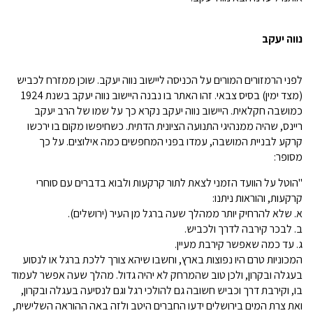
נווה יעקב
לפני הרמזורים המורים על הכניסה ליישוב נווה יעקב. שוכן ממזרח לכביש
(מצד ימין) בסיס צבאי. זהו האתר בו נבנה היישוב נווה יעקב בשנת 1924
כמושבה חקלאית. היישוב נווה יעקב נקרא כך על שמו של הרב יעקב
ריינס, שהיה ממנהיגי התנועה הציונית הדתית. כשחיפשו מקום בו ירכשו
קרקע לבניית המושבה, עמדו בפני המחפשים כמה אילוצים. על כך
מסופר:
"הוטל על הוועד הזמני לצאת לתור קרקעות ולבוא בדברים עם סוחרי
קרקעות, והוראות ניתנו:
א. שלא להרחיק יותר ממהלך שעה ברגל מן העיר (ירושלים).
ב. לבכר קירבה לדרך ולכביש.
ג. עד כמה שאפשר קירבת מעיין.
המכוניות טרם היו נפוצות בארץ, וחשבו שיהא צורך ללכת ברגל או לנסוע
בעגלה ובקרון, ולכן טוב שהמרחק לא יהיה גדול. מהלך שעה אפשר לעמוד
בו, וקירבת דרך וכביש חשובה גם להולכי רגל וגם לנסיעה בעגלה ובקרון,
ואת צרת המים בירושלים ידעו החברים היטב ולזה באה ההוראה השלישית,