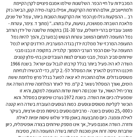
המכבידות על חיי הכפר. השלטונות שילמו אמנם פיצויים לקרן הקיימת
ולמתיישבים, אולם החרמת הקרקעות, אפילו בקנה-מידה קטן, הביאה נזק
רב ... ההפקעות גזלו מן הכפר את הקרקעות הטובות ביותר, עמל של שנים,
מלאכת השבחה ממושכת, נטיעות, עלו בתוהו..." (מתוך ד. צימר, עטרות -
מושב עובדים בהרי ירושלים, עמ' 31-30) בתקופת שלטונה של ירדן הורחב
נמל התעופה לתחום המושב עטרות הנטוש (במערב), והפך להיות נמל
התעופה המרכזי של ממלכת ירדן בגדה המערבית. הירדנים קראו לנמל
התעופה על-שם הכפר הערבי הסמוך: קלנדיה. בתקופה זו נבנו מבני
שירותים סביב הנמל, מבני מגורים לצוות העובדים וכן בתי-מלון קטנים.
השדה לא היה פעיל ביותר בגלל קירבתו לגבול עם ישראל. בשנת 1966
תיכננו הירדנים להאריך את המסלול ל5-.2 ק"מ, כדי להכשירו לנחיתת
מטוסים גדולים. אולם התוכנית לא יצאה לפועל בגלל פרוץ מלחמת ששת
הימים, ואורך המסלול נשאר 2 ק"מ. מיד לאחר המלחמה שירת השדה את
צורכי חיל האוויר, עד שנכנסה רשות שדות התעופה למקום, והיא זו
שמפעילה כיום את השדה. בשנת 1972 נערכו שיפוצים במסלול. והוא
הוכשר לקליטת מטוסים ונוסעים. כמות הנוסעים העוברת בשדה היא קטנה
כ000-,25 נוסעים בשנה - מרביתם נוסעים בטיסות פנים-ארציות, בעיקר
לאילת וממנה. כיום מתבצעות באופן סדיר שלוש טיסות יומיות לאילת
וחזרה. השדה אמנם פעיל, אך אינו מספק שירותים בצורה אופטימלית, כיוון
שחברות טיסה זרות אינן מוכנות לנחות בשדה התעופה הזה, מסיבות