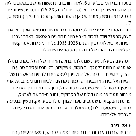
בספר דברי הימים ב' ט"ז, 6. לאחר חורבן בית ראשון התיישב במקום גדליהו
בן אחיקם אשר אף נרצח כאן (מלכים ב' כ"ה, 25-23). בתקופת שיבת ציון,
בימי עזרא ונחמיה, מתחדש כאן היישוב והוא נקבע כבירת פלך (נחמיה ג',
7).
יהודה המכבי לפני יציאתו למלחמה במצביא היווני גורגיאס, אוסף כאן את
העם, מתפלל ויורד להכות בצבא היוונים החונים באמאוס. באתר נערכו
חפירות ארכיאולוגיות בין השנים 1935-1926 על-ידי משלחת אמריקאית
מקליפורניה בניהולו של בדה. בין הממצאים שנתגלו:
חומה עבה בעלת שער, שנתגלתה בחלק המזרחי של התל. כמו כן נתגלו
68 טביעות חותם "למלך", חותמות, משקולות. כלי חרס ועליהם טביעות
"יהד", "ירושלם", "מצה". אל התל ניתן לטפס בינות לבתים הראשונים של
העיירה אל-בירה. מהגבעה יש תצפית מרהיבה לכיוון דרום ומערב, אל ארץ
בנימין. בצמוד לכביש משמאל וצמוד לתל, ניתן להבחין בבניין שסביבו
מונחות תמיד ערימות גדולות של בקבוקים; זהו בית-חרושת לעראק,
וערימות הבקבוקים שמסביב נועדו לצורך מילויים בעראק. נמשיך בנסיעה
צפונה, כשממערב לנו (משמאל) תל א-נצבה. כאן אנו נכנסים לעיירה
הערבית אל-בירה.
6.
אל-בירה
הבתים שנבנו בעבר ונבנים גם כיום בצמוד לכביש, בפאתי העיירה, הם