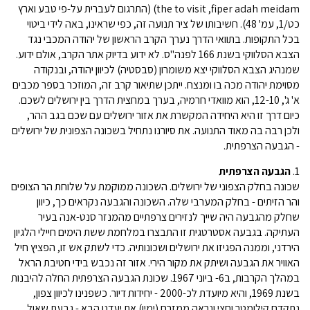
the to visit ,fiper adah meidam) (התרגום לעברית על-פי טבע וארץ
כט/1, עמ' 48). חשיבותו של ציר תנועה זה, כפי שראינו, באה לידי ביטוי
בכל התקופות. בתוואי הדרך נערך הקרב הראשון של יהודה המכבי נגד
הצבא הסלווקי בשנת 166 לפנה"ס. לא ידוע בדיוק אתר הקרב, אולם ידוע.
שמנהיג הצבא הסלווקי יצא משומרון (סבסטיה) לכיוון יהודה, ובנקודה
מסוימת יהודה מכה בו ומנצח. ייתכן שתיאור קרב זה, המוזכר בספר מכבים
א' ג', 12-10, הוא מוואדי חרמיה, בערך במחצית הדרך בין ירושלים לשכם.
כיום דרך זו היא היחידה המקשרת את אזור ירושלים עם שכם בגב ההר,
ולכן רבה בה מאוד התנועה. את סיורנו נתחיל בשכונה הצפונית של ירושלים
- הגבעה הצרפתית.
1.
הגבעה הצרפתית
שכונה בחלק הצפוני של ירושלים. השכונה ממוקמת על שלוחת הר הצופים
והר הזיתים - בחלק המערבי שלה. השכונה והגבעה נקראים כך, כיוון
שחלק מהגבעה היה שייך לנזירים צרפתיים מהמנזר סנט-אנה בעיר
העתיקה. בגבעה אסטרטגית זו התבצרו במלחמת ששת הימים חיילי הלגיון
הירדני, וממנה הפגיזו את ירושלים ושכונותיה. כדי לשתק אש זו, הפציץ חיל
האוויר את הגבעה ושיתק את מקור הירי. אזור זה נכבש בידי חטיבת הראל
במהלך הקרבות, ב6- ביוני 1967. שכונת הגבעה הצרפתית החלה להיבנות
בשנת 1969, והיא מיועדת לכ-2000 - יחידות דיור. כשפנינו לכיוון צפון,
נתקדם קילומטר וחצי ונראה ממזרח (ימין) את יעדנו הבא - גבעת שאול.