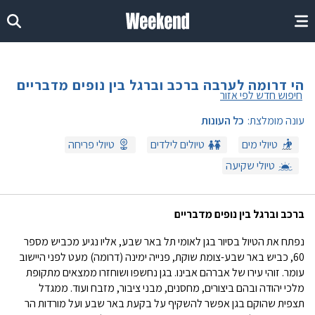
הי דרומה לערבה ברכב וברגל בין נופים מדבריים
חיפוש חדש לפי אזור
עונה מומלצת:
כל העונות
טיולי מים
טיולים לילדים
טיולי פריחה
טיולי שקיעה
ברכב וברגל בין נופים מדבריים
נפתח את הטיול בסיור בגן לאומי תל באר שבע, אליו נגיע מכביש מספר
60, כביש באר שבע-צומת שוקת, פנייה ימינה (דרומה) מעט לפני היישוב
עומר. זוהי עירו של אברהם אבינו. בגן נחשפו ושוחזרו ממצאים מתקופת
מלכי יהודה ובהם ביצורים, מחסנים, מבני ציבור, מזבח ועוד. ממגדל
תצפית שהוקם בגן אפשר להשקיף על בקעת באר שבע ועל מורדות הר