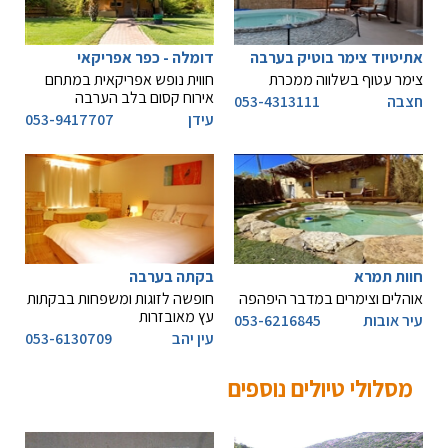
אתיטיוד צימר בוטיק בערבה
דומלה - כפר אפריקאי
צימר עטוף בשלווה ממכרת
חווית נופש אפריקאית במתחם
אירוח קסום בלב הערבה
חצבה
053-4313111
עידן
053-9417707
חוות תמרא
בקתה בערבה
אוהלים וצימרים במדבר היפהפה
חופשה לזוגות ומשפחות בבקתות
עץ מאובזרות
עיר אובות
053-6216845
עין יהב
053-6130709
מסלולי טיולים נוספים