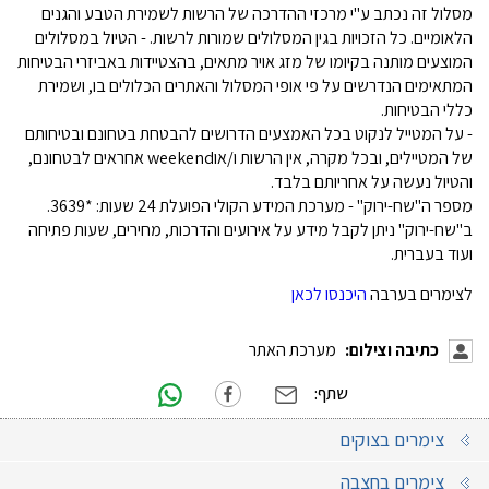
מסלול זה נכתב ע"י מרכזי ההדרכה של הרשות לשמירת הטבע והגנים
הלאומיים. כל הזכויות בגין המסלולים שמורות לרשות. - הטיול במסלולים
המוצעים מותנה בקיומו של מזג אויר מתאים, בהצטיידות באביזרי הבטיחות
המתאימים הנדרשים על פי אופי המסלול והאתרים הכלולים בו, ושמירת
כללי הבטיחות.
- על המטייל לנקוט בכל האמצעים הדרושים להבטחת בטחונם ובטיחותם
של המטיילים, ובכל מקרה, אין הרשות ו/אוweekend אחראים לבטחונם,
והטיול נעשה על אחריותם בלבד.
מספר ה"שח-ירוק" - מערכת המידע הקולי הפועלת 24 שעות: *3639.
ב"שח-ירוק" ניתן לקבל מידע על אירועים והדרכות, מחירים, שעות פתיחה
ועוד בעברית.
לצימרים בערבה
היכנסו לכאן
כתיבה וצילום:
מערכת האתר
שתף:
צימרים בצוקים
צימרים בחצבה