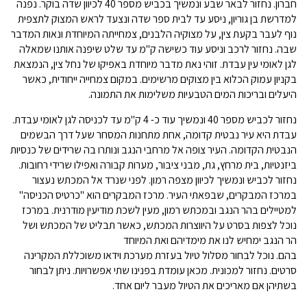
חברון. נחזור לבאר שבע ונמשיך בכביש מספר 40 לכיוון שדה בוקר. נפנה
למדרשת בן גוריון, ניסע עד לבית ספר שדה ונצעד לראש המצוק לתצפית
נוף לעבר בקעת צין, על מצוקיה הלבנים, צמחייתה המיוחדת ונאות המדבר
שבה. נחזור לרכב וניסע עוד כשישה ק"מ עד שלט שיפנה אותנו שמאלה
לגן לאומי עין עבדת. זוהי נאת מדבר מיוחדת באפיקו של נחל צין, הנמצאת
בקניון עמוק הכלוא בין מצוקים מרשימים. במקום צמחייה ייחודית, כאשר
היעלים ובריכות המים הטבעיות משלימות את התמונה.
נחזור לכביש מספר 40 ונמשיך עוד כ- 4 ק"מ עד לכניסה לגן לאומי עבדת.
עבדת היא עיר נבטית קדומה, אחת מתחנות המסחר שעל דרך הבשמים
הנבטית הקדומה. העיר צופה אל מרחבי הנגב ונותרו בה שרידים של כנסיות
ביזנטיות, בית מרחץ, גת, מבני ציבור, מערות קבורה ואפילו שרידי רחובות.
נחזור לכביש ונמשיך לכיוון מצפה רמון. לפני שנרד אל המכתש נעצור
במרכז המבקרים, שבפאתי העיר. מרכז המבקרים הוא "כרטיס הכניסה"
למטיילים בהר הנגב ובמכתש רמון, מעין לשכת מודיעין מודרנית. במרכז
נוכל לצפות בסרט על היווצרות המכתש, כאשר תבליט של המכתש ושל
הר הנגב ימחיש לנו את מימדיהם ואת המיוחד
בהם. נוכל לבחור מסלול טיול בעזרת מערכת וידאו משוכללת המקרינה
סרטים. נחזור למכונית. מכאן עומדת בפנינו שתי אפשרויות. ניתן לבחור
בשתיהן אם מאריכים את הטיול מעבר ליום אחד.