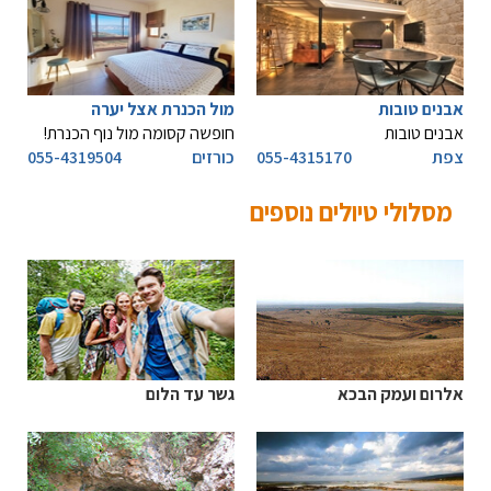
אבנים טובות
מול הכנרת אצל יערה
אבנים טובות
חופשה קסומה מול נוף הכנרת!
צפת
055-4315170
כורזים
055-4319504
מסלולי טיולים נוספים
אלרום ועמק הבכא
גשר עד הלום