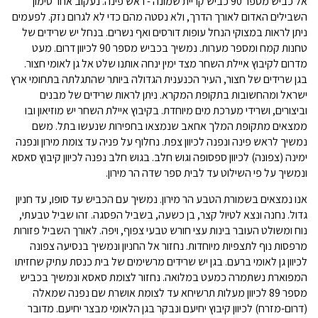
אל כביש מספר 90 כביש קריית שמונה - ראש פינה. נעקוב אחר סימון
השבילים האדום לאורך הדרך, ולא נסטה מהם כדי לא לגרום נזק. לפעמים
ניתן לראות במצוקי הנחל עופות דורסים ואף נשרים. בנחל יש שרידים של
טחנות קמח ומספר מערות. נמשיך בכביש מספר 90 לכיוון דרום. מעט
מדרום לקיבוץ איילת השחר מצד ימין ינחה אותנו שלט אל גן לאומי חצור.
בגן שרידים של חצור, העיר הכנענית הגדולה ביותר שהתגלתה בתחומי ארץ
ישראל ומהחשובות בתקופת המקרא. ניתן לראות שרידים של מבנים
וביצורים, ושרידי מערכת מים מיוחדת. בקיבוץ איילת השחר יש מוזיאון ובו
ממצאים מתקופת המלך אחאב שנמצאו בחפירות שנעשו בתל. משם
נמשיך לראש פינה ונפנה לכיוון צפת. נחלוף על פניה עד צומת מירון ונפנה
ימינה (צפונה) לכיוון ספסופה וגוש חלב. בגוש חלב נפנה לכיוון קיבוץ סאסא
ונמשיך על פי השילוט עד לבית ספר שדה הר מירון.
אנו נמצאים בשמורת הטבע הר מירון. נמשיך עם הכביש עד סופו, עד חניון
גדול. נחנה ונצא לטיול קצר, בן כשעה, בשביל הפסגה. זהו שביל טבעתי,
נוח ומשולט העובר בינות עצי חורש טבעי צפוף, ויפה. לאורך השביל פזורות
מרפסות נוף לתצפיות מיוחדות. נחזור אל החניון ונמשיך בנסיעה צפונה
לכיוון גן לאומי ברעם. בגן יש שרידים מרשימים של בית כנסת עתיק שחזיתו
המפוארת נשתמרה כמעט במלואה. נחזור לצומת סאסא ונמשיך בכביש
מספר 89 לכיוון מעלות תרשיחא עד לצומת אושרת שם נפנה שמאלה
(דרום-מזרח) לכיוון קיבוץ יחיעם ונבקר בגן הלאומי מבצר יחיעם. מדובר