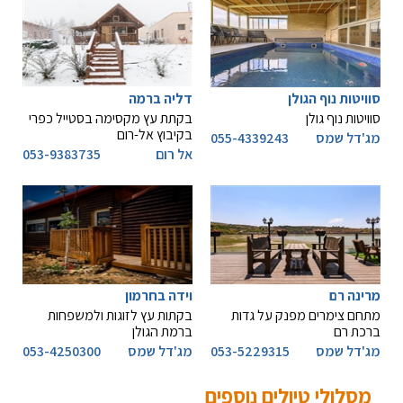
סוויטות נוף הגולן
דליה ברמה
סוויטות נוף גולן
בקתת עץ מקסימה בסטייל כפרי
בקיבוץ אל-רום
מג'דל שמס
055-4339243
אל רום
053-9383735
מרינה רם
וידה בחרמון
מתחם צימרים מפנק על גדות
בקתות עץ לזוגות ולמשפחות
ברכת רם
ברמת הגולן
מג'דל שמס
053-5229315
מג'דל שמס
053-4250300
מסלולי טיולים נוספים