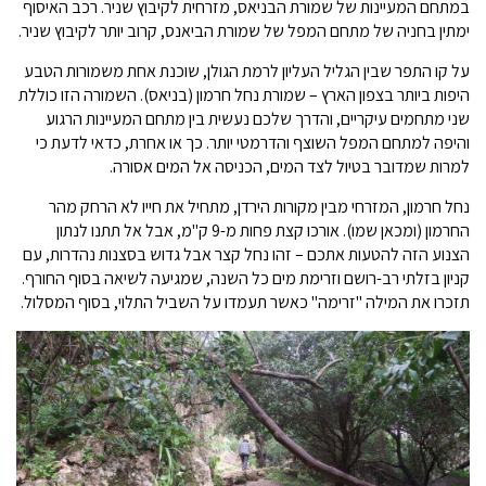
במתחם המעיינות של שמורת הבניאס, מזרחית לקיבוץ שניר. רכב האיסוף
ימתין בחניה של מתחם המפל של שמורת הביאנס, קרוב יותר לקיבוץ שניר.
על קו התפר שבין הגליל העליון לרמת הגולן, שוכנת אחת משמורות הטבע
היפות ביותר בצפון הארץ – שמורת נחל חרמון (בניאס). השמורה הזו כוללת
שני מתחמים עיקריים, והדרך שלכם נעשית בין מתחם המעיינות הרגוע
והיפה למתחם המפל השוצף והדרמטי יותר. כך או אחרת, כדאי לדעת כי
למרות שמדובר בטיול לצד המים, הכניסה אל המים אסורה.
נחל חרמון, המזרחי מבין מקורות הירדן, מתחיל את חייו לא הרחק מהר
החרמון (ומכאן שמו). אורכו קצת פחות מ-9 ק"מ, אבל אל תתנו לנתון
הצנוע הזה להטעות אתכם – זהו נחל קצר אבל גדוש בסצנות נהדרות, עם
קניון בזלתי רב-רושם וזרימת מים כל השנה, שמגיעה לשיאה בסוף החורף.
תזכרו את המילה "זרימה" כאשר תעמדו על השביל התלוי, בסוף המסלול.