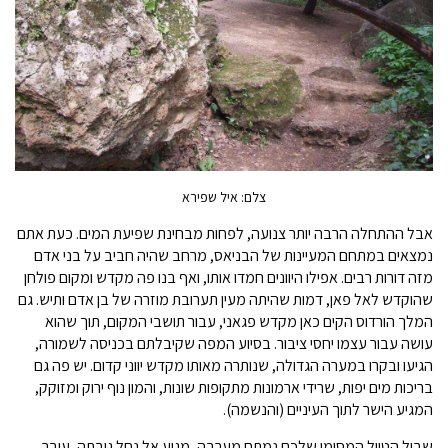
צלם: איל שפירא
אבל ההתחלה הרבה יותר צנועה, לפחות מבחינת שפיעת המים. כעת אתם
נמצאים במתחם המעיינות של הבניאס, מרחב שהיה חביב על בני אדם
מזה דורות רבים. אפילו היוונים חמדו אותו, ואף בנו פה מקדש ומקום פולחן
שהוקדש לאל פאן, דמות שהיתה מעין תערובת מוזרה של בן אדם ותיש. גם
המלך הורדוס הקים כאן מקדש פגאני, עבור תושבי המקום, תוך שהוא
עושה עבור עצמו יחסי ציבור. בסיוע המפה שקיבלתם בכניסה לשמורה,
הגיעו ובקרו במערה הגדולה, שנותרה מאותו מקדש יווני קדום. יש פה גם
בריכות מים יפות, שרידי ארמונות מתקופות שונות, והמון נוף ירוק ומזוקק,
המגיע הישר לתוך העיניים (והנשמה).
שביל הטיול המסומן שלכם נמתח מערבה, מגיע אל נחל גובתה, עובר