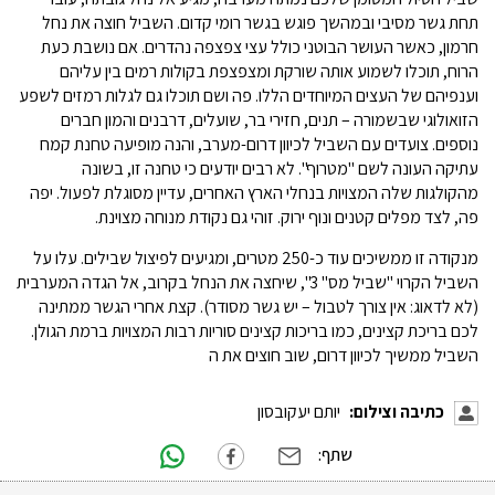
תחת גשר מסיבי ובמהשך פוגש בגשר רומי קדום. השביל חוצה את נחל
חרמון, כאשר העושר הבוטני כולל עצי צפצפה נהדרים. אם נושבת כעת
הרוח, תוכלו לשמוע אותה שורקת ומצפצפת בקולות רמים בין עליהם
וענפיהם של העצים המיוחדים הללו. פה ושם תוכלו גם לגלות רמזים לשפע
הזואולוגי שבשמורה – תנים, חזירי בר, שועלים, דרבנים והמון חברים
נוספים. צועדים עם השביל לכיוון דרום-מערב, והנה מופיעה טחנת קמח
עתיקה העונה לשם "מטרוף". לא רבים יודעים כי טחנה זו, בשונה
מהקולגות שלה המצויות בנחלי הארץ האחרים, עדיין מסוגלת לפעול. יפה
פה, לצד מפלים קטנים ונוף ירוק. זוהי גם נקודת מנוחה מצוינת.
מנקודה זו ממשיכים עוד כ-250 מטרים, ומגיעים לפיצול שבילים. עלו על
השביל הקרוי "שביל מס'' 3", שיחצה את הנחל בקרוב, אל הגדה המערבית
(לא לדאוג: אין צורך לטבול – יש גשר מסודר). קצת אחרי הגשר ממתינה
לכם בריכת קצינים, כמו בריכות קצינים סוריות רבות המצויות ברמת הגולן.
השביל ממשיך לכיוון דרום, שוב חוצים את ה
כתיבה וצילום:
יותם יעקובסון
שתף: