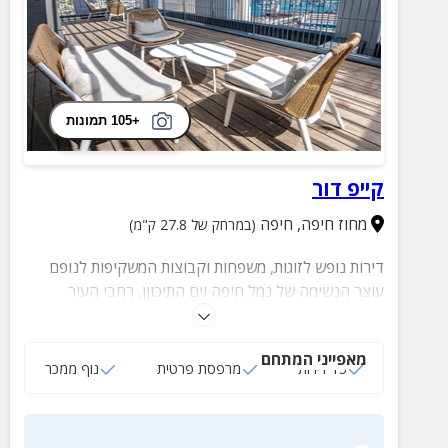
+105 תמונות
קייפ דור
מחוז חיפה
,
חיפה
(במרחק של 27.8 ק"מ)
דירות נופש לזוגות, משפחות וקבוצות המשקיפות לנופם
עוצר הנשימה של נמל חיפה וים התיכוןן, רחבי העיר
והסביבה. בכל דירה תוכלו ליהנות ממרפסת פרטית, סלון
מרווח, חדר שינה זוגי, חדר רחצה מאובזר ועוד שלל
מאפייני המתחם
פינוקים.
15 דירות
מרפסת פרטית
נוף ממכר