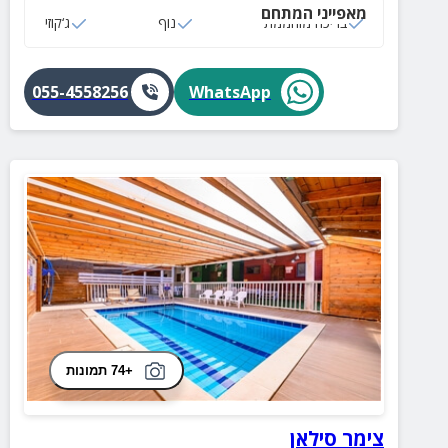
מאפייני המתחם
בריכה מוחממת
נוף
ג‘קוזי
055-4558256
WhatsApp
+74 תמונות
צימר סילאן