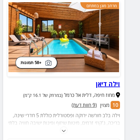
מרחב מוגן במתחם
+58 תמונות
וילה דיאן
מחוז חיפה
,
דלית אל כרמל
(במרחק של 16.1 ק"מ)
10
מצוין
(
9
חוות דעת)
וילה בלב חורשה ירוקה ופסטורלית כוללת 5 חדרי שינה,
בריכה, ג'קוזי זרמים, מיטות שיזוף ופינות ישיבה חוויה בלתי
נשכחת של שלווה, פרטיות ונוף יפה– הבטיחו את החופשה
שלכם עכשיו