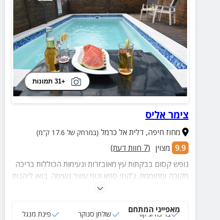
+31 תמונות
צימר אליס
מחוז חיפה
,
דלית אל כרמל
(במרחק של 17.6 ק"מ)
9.9
מצוין
(
7
חוות דעת)
נופש קסום בבקתות עץ מאובזרות ונעימות הכוללות בריכה
מקורה ומחוממת, ג'קוזי ספא ונוף עוצר נשימה. בואו ליהנות
מארוחת בוקר דרוזית עשירה ואטרקציות מהנות בקרבת
מקום.
מאפייני המתחם
בריכה וג'קוזי
שולחן סנוקר
פינת מנגל