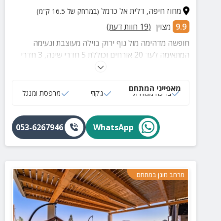
מחוז חיפה
,
דלית אל כרמל
(במרחק של 16.5 ק"מ)
9.9
מצוין
(
19
חוות דעת)
חופשה מדהימה מול נוף ירוק בוילה מעוצבת ונעימה
המתאימה לעד 20 אורחים וכוללת 5 חדרי שינה, 3 חדרי
רחצה, ג'קוזי ספא, מטבח מצויד, סלון מוקפד, אופני כושר,
מרפסת גדולה עם פינת ישיבה ומתחם חיצוני עם בריכה
מאפייני המתחם
מגודרת המחוממת בחורף, מיטות שיזוף, פינות ישיבה, פינת
בריכה מגודרת
ג‘קוזי
מרפסת ומנגל
מנגל ועוד!
053-6267946
WhatsApp
מרחב מוגן במתחם