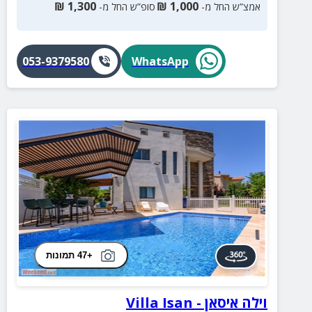
₪
1,300
₪
1,000
אמצ”ש החל מ-
סופ”ש החל מ-
053-9379580
WhatsApp
+47 תמונות
וילה איסאן - Villa Isan