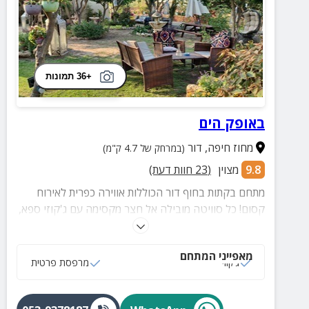
+36 תמונות
באופק הים
מחוז חיפה
,
דור
(במרחק של 4.7 ק"מ)
9.8
מצוין
(
23
חוות דעת)
מתחם בקתות בחוף דור הכוללות אווירה כפרית לאירוח
קסום! כל סוויטה מובילה אל חצר מקסימה עם ג'קוזי ספא,
עמדת מנגל ומרחק הליכה קצר לחוף ים דור.
מאפייני המתחם
ג‘קוזי
מרפסת פרטית