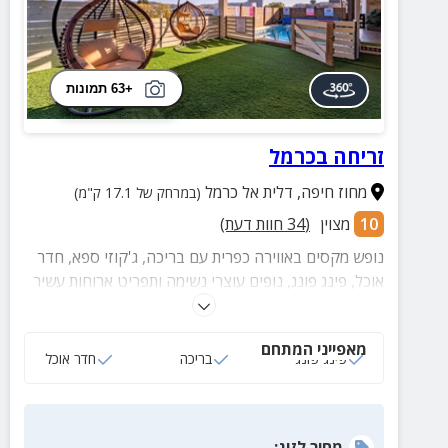
+63 תמונות
זריחה בכרמל
מחוז חיפה
,
דלית אל כרמל
(במרחק של 17.1 ק"מ)
10
מצוין
(
34
חוות דעת)
נופש מקסים באווירה כפרית עם בריכה, ג'קוזי ספא, חדר
אוכל, פינג פונג, נופים עוצרי נשימה ותפריט ארוחות עשיר
בטעמים אותנטיים מקומיים.
מאפייני המתחם
פינג פונג
בריכה
חדר אוכל
מחיר
לזוג
: