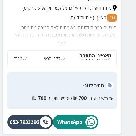
מחוז חיפה
,
דלית אל כרמל
(במרחק של 16.5 ק"מ)
10
מצוין
(
9
חוות דעת)
חופשה כפרית לזוגות ומשפחות לצד בריכה מחוממת
ומקורה, ארוחות מושקעות מהמטבח הדרוזי, בקתות עץ
מקסימות, מרפסות גן ומטעים פסטורליים מסביב.
מאפייני המתחם
בריכה מגודרת
ג‘קוזי ספא
מנגל
מחיר
לזוג
:
₪
700
₪
700
אמצ”ש החל מ-
סופ”ש החל מ-
053-7933296
WhatsApp