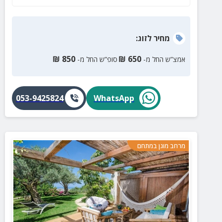
מחיר
לזוג
:
₪
850
₪
650
אמצ”ש החל מ-
סופ”ש החל מ-
053-9425824
WhatsApp
מרחב מוגן במתחם