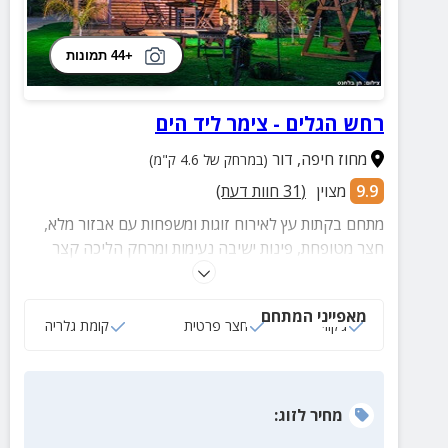
+44 תמונות
רחש הגלים - צימר ליד הים
מחוז חיפה
,
דור
(במרחק של 4.6 ק"מ)
9.9
מצוין
(
31
חוות דעת)
מתחם בקתות עץ לאירוח זוגות ומשפחות עם אבזור מלא,
חצר מטופחת, פינות ישיבה נעימות ומרחק הליכה קצר
מחוף הבונים להעברת רגעים מלאים בהנאה וחוויות
מקסימות.
מאפייני המתחם
ג‘קוזי
חצר פרטית
קומת גלריה
מחיר
לזוג
: