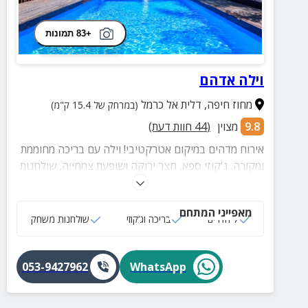
+83 תמונות
וילה אדהם
מחוז חיפה
,
דלית אל כרמל
(במרחק של 15.4 ק"מ)
9.8
מצוין
(
44
חוות דעת)
אירוח מדהים במיקום אטרקטיבי! וילה עם בריכה מחוממת
ומקורה, ג'קוזי ספא, חצר ירוקה ושופעת צמחייה, שולחנות
משחק, 7 חדרי שינה נעימים, מטבח מצויד, פרטיות מלאה,
אפשרות להזמנת ארוחות בוקר עשירות ועוד. בנוסף לצד
מאפייני המתחם
הוילה ישנה גם בקתת עץ מאובזרת המתאימה לאירוח של
7 חדרים
בריכה וג‘קוזי
שולחנות משחק
עד 5 נופשים.
053-9427962
WhatsApp