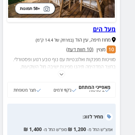
+58 תמונות
מעל הים
מחוז חיפה
,
עין הוד
(במרחק של 14.4 ק"מ)
10
מצוין
(
10
חוות דעת)
סוויטות מפנקות ואלגנטיות עם נוף טבע רגוע ופסטורלי.
בחצר המדהימה תיהנו מפינות ישיבה מול השקיעות,
מדשאה גדולה, עצי נוי וצמחייה מטופחת.
מאפייני המתחם
2 סוויטות
ג‘קוזי זרמים
חצר מטופחת
מחיר
לזוג
:
₪
1,400
₪
1,200
אמצ”ש החל מ-
סופ”ש החל מ-