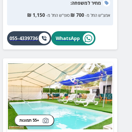
מחיר
למשפחה
:
₪
1,150
₪
700
אמצ”ש החל מ-
סופ”ש החל מ-
055-4339736
WhatsApp
+55 תמונות