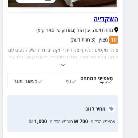
השקדייה
מחוז חיפה
,
עין הוד
(במרחק של 14.5 ק"מ)
10
מצוין
(
3
חוות דעת)
צימר מקסים המוקף צמחייה ירוקה ובו חדר שינה נעים עם
מיטה זוגית וטלוויזיה, מטבח מאובזר, מכונת קפה, סלון עם
ספה נפתחת ומתחם חוץ עם ג'קוזי ספא פרטי תחת
פרגולה, מעשנה, עמדת BBQ ופינות ישיבה.
מאפייני המתחם
ג‘קוזי
נוף
מעשנה ומנגל
מחיר
לזוג
:
₪
1,000
₪
700
אמצ”ש החל מ-
סופ”ש החל מ-