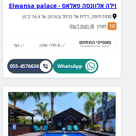
וילה אלוונסה פאלאס - Elwansa palace
מחוז חיפה
,
דלית אל כרמל
(במרחק של 16.4 ק"מ)
10
מצוין
(
4
חוות דעת)
מאפייני המתחם
בריכה מחוממת
6 חדרי שינה
נוף
055-4576636
WhatsApp