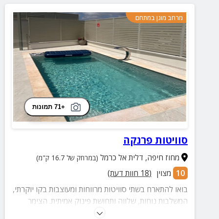
מרחב מוגן במתחם
+71 תמונות
סוויטות פרנקה
מחוז חיפה
,
דלית אל כרמל
(במרחק של 16.7 ק"מ)
10
מצוין
(
18
חוות דעת)
בואו להתארח בשתי סוויטות מרווחות ומעוצבות בקו יוקרתי,
המשלבות נוחות, שלווה ותחושת פינוק אמיתית. הצימר
פונה לנוף הררי, והמתחם כולו מגודר ומציע פרטיות מלאה