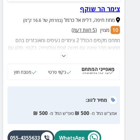
צימר הר שוקף
מחוז חיפה
,
דלית אל כרמל
(במרחק של 16.6 ק"מ)
10
מצוין
(
5
חוות דעת)
מתחם מקסים הכולל 2 צימרים נעימים ומאובזרים בהם
תמצאו חדר שינה עם מיטה זוגית וטלוויזיה, ג'קוזי, סלון עם
ספה נפתחת וטלוויזיה, מטבחון וחדר רחצה מוקפד.
במתחם החוץ תהנו מבריכה המקורה ומחוממת בחורף,
מאפייני המתחם
פינות ישיבה, מטבח חוץ, פינת BBQ ועוד!
בריכה מחוממת
ג‘קוזי פרטי
מטבח חוץ
מחיר
לזוג
:
₪
500
₪
500
אמצ”ש החל מ-
סופ”ש החל מ-
055-4355633
WhatsApp