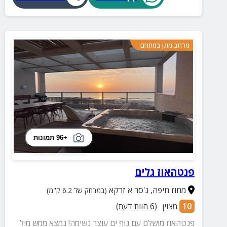
מרחב מוגן במתחם
+96 תמונות
פנטהאוז גלים
מחוז חיפה
,
ג'סר א זרקא
(במרחק של 6.2 ק"מ)
10
מצוין
(
6
חוות דעת)
פנטהאוז מושלם עם נוף ים עוצר נשימה! נמצא ממש מול