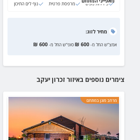
מאפייני המתחם
3 דירות נופש
מרפסת פרטית
נוף לים התיכון
מחיר
לזוג
:
₪
600
₪
600
אמצ”ש החל מ-
סופ”ש החל מ-
צימרים נוספים
באיזור
זכרון יעקב
מרחב מוגן במתחם