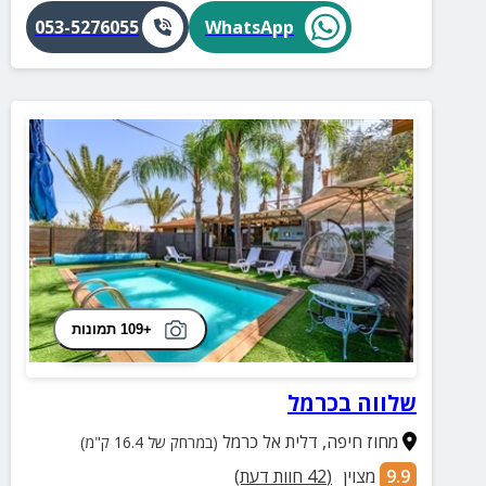
053-5276055
WhatsApp
+109 תמונות
שלווה בכרמל
מחוז חיפה
,
דלית אל כרמל
(במרחק של 16.4 ק"מ)
9.9
מצוין
(
42
חוות דעת)