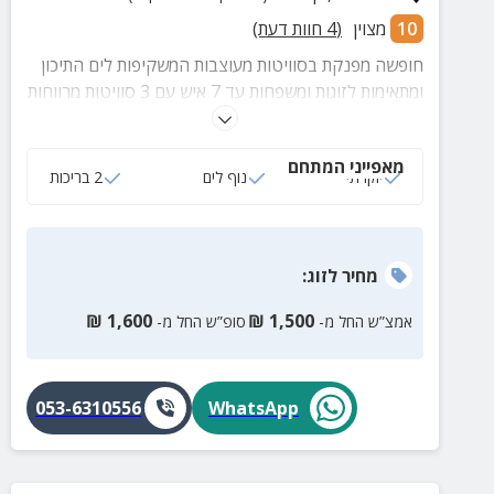
10
מצוין
(
4
חוות דעת)
חופשה מפנקת בסוויטות מעוצבות המשקיפות לים התיכון
ומתאימות לזוגות ומשפחות עד 7 איש עם 3 סוויטות מרווחות
עם מרפסת נוף פרטית, 2 בריכות גדולות ומקורות, מכון
כושר, ספא וסאונה, מגרשי מיני גולף, טניס וכדורסל, גני
מאפייני המתחם
שעשועים עם מתקנים לילדים, פינות ישיבה ועוד.
יוקרתי
נוף לים
2 בריכות
מחיר
לזוג
:
₪
1,600
₪
1,500
אמצ”ש החל מ-
סופ”ש החל מ-
053-6310556
WhatsApp