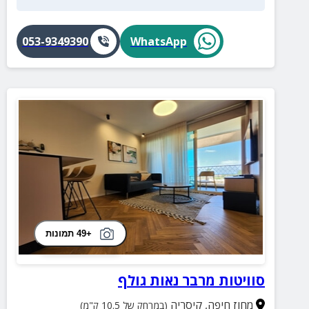
053-9349390
WhatsApp
+49 תמונות
סוויטות מרבר נאות גולף
מחוז חיפה
,
קיסריה
(במרחק של 10.5 ק"מ)