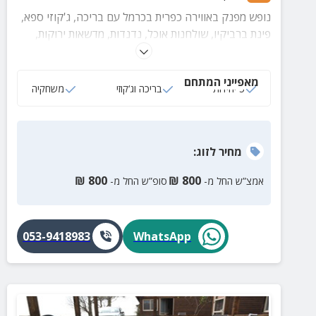
נופש מפנק באווירה כפרית בכרמל עם בריכה, ג'קוזי ספא,
פינת ברביקיו, שולחנות אוכל, נדנדות, מדשאות ירוקות,
נופים פסטורליים וקירבה למגוון אטרקציות בסביבה.
מאפייני המתחם
5 יחידות
בריכה וג‘קוזי
משחקיה
מחיר
לזוג
:
₪
800
₪
800
אמצ”ש החל מ-
סופ”ש החל מ-
053-9418983
WhatsApp