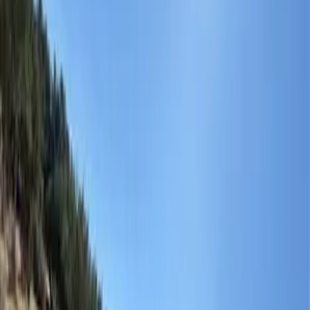
אחת מעשר הבריכות המומלצות בישראל! מתחם גדול ומרווח של אקשן
ושעשועי מים לכל המשפחה.
קרא עוד
יער הילדים
בין ירושלים לתל-אביב נמצאת בריכה חצי אולימפית ובריכת פעוטות
גדולה ומוצלת.מגוון פעילויות לילדים, הפעלות, מתקנים מתנפחים, פינת
יצירה ועוד.
קרא עוד
אטרקציות נוספות
באיזור
מסילת ציון
רייזרים אבירי המדבר
טיולי טרקטורונים ורייזרים במדבר יהודה חוויה ייחודית בלב הטבע, בין
נופים מרהיבים, קניונים ונקודות תצפית עוצרות נשימה שאליהן לא ניתן
להגיע ברכב רגיל. הנהיגה מתבצעת בכפוף להצגת רישיון נהיגה בתוקף.
הפעילות מתאימה לזוגות, משפחות וקבוצות.
קרא עוד