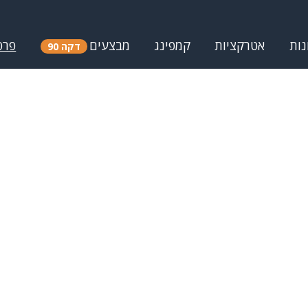
נות
אטרקציות
קמפינג
מבצעים
פרס
דקה 90
ות מים בדרום
אטרקציות בנגב
ספורט ימי, אטרקציות מים בנגב
 תמונות, השוואת מחירים והמלצו