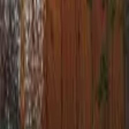
סדנאות
סדנאות
(
11
)
קטיף עצמי וקולינריה
מחלבה
(
2
)
משק חקלאי
(
2
)
בית בד
(
2
)
קטיף עצמי
(
1
)
יקב
(
1
)
פארקים ומוזיאונים