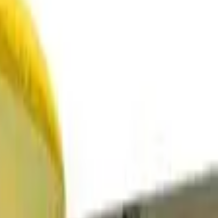
ריינג'רים
(
2
)
רייזר
(
2
)
טום-קאר
(
2
)
במים
בריכה
(
2
)
קיאקים
(
1
)
פארק מים
(
1
)
אומגה
(
1
)
באוויר
רחיפה וצניחה
(
2
)
צניחה חופשית
(
2
)