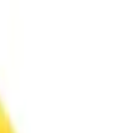
ים המלח
(
1
)
צפון
(
20
)
מרכז
(
12
)
יישוב
גת
(
1
)
לכיש
(
1
)
בשטח
מדריך טיולים
(
18
)
טיולי ג'יפים
(
13
)
טיולי אופניים
(
12
)
טרקטורונים
(
3
)