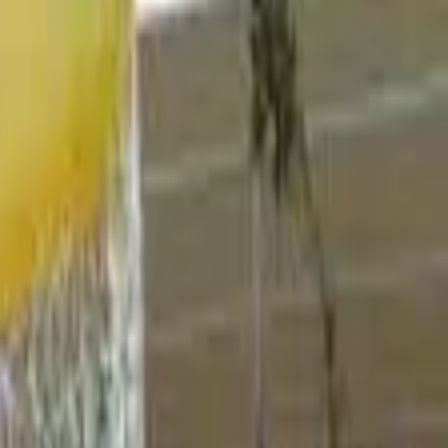
טיסה בשמי הארץ
(
1
)
רכיבה
גמלים
(
3
)
חמורים
(
2
)
רכיבה על סוסים
(
2
)
מטווחים
חץ וקשת
(
1
)
חיות וחיוכים
פינות ליטוף, פינת חי
(
6
)