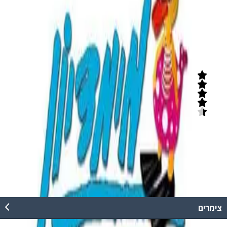
חברת sea time מזמינה אתכם לחוות את הים בצורה ייחודית. הפלגה
בים התיכון- השכרת יאכטות, קורס סקריפטים ועוד...
קרא עוד
מימדיון
4.4
(
7
חוות דעת)
פארק המים הגדול ביותר במדינה! חוויה לכל המשפחה. כולל מגלשות מים
ובריכות שחייה במבחר צורות לכל הגילאים.
קרא עוד
צימרים