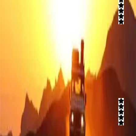
5
(
9
חוות דעת)
נהיגה עצמאית בטרקטורונים אל מול הנוף המרהיב של הנגב וחבל לכיש.
בטיולים שלנו אתם הבוס ואתם מחליטים כמה זמן תיסעו, לאן תיסעו ומתי
תחזרו. ההגה בידיים שלכם! המשימה שלנו היא להחזיר אתכם בשלום
ובבטחה. הנסיעות הן 24/7, מועברות עם הדרכה ויעוץ מקצועי רחב על
השטח והמסלולים השונים.
קרא עוד
אדם סלע - חוויה אתגרית
5
(
4
חוות דעת)