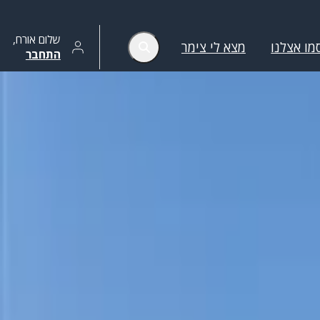
שלום
אורח
,
מו אצלנו
מצא לי צימר
התחבר
הסר סינונים