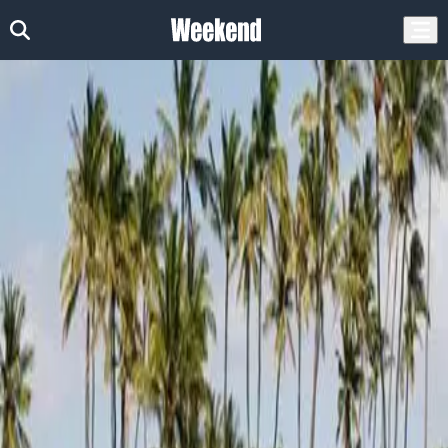
דף הבית
אטרקציות
חופים
חופים במרכז
אטרקציות בשרון
חופים בשרון - תמונות, השוואת
מחירים והמלצות
הצג סינונים
נמצאו (1) אטרקציות
surf house-סרפ האוס
Surf House פותחים לכם את הדלת לים, עם מגוון ענפי ספורט ימי לכל
הרמות:קורס קייטסרפינג,קורס פאדל בורד ,קורס גלישת רוח,ציוד ספורט