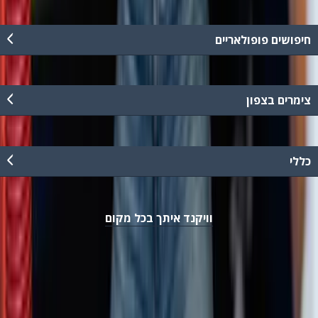
חיפושים פופולאריים
צימרים בצפון
כללי
וויקנד איתך בכל מקום