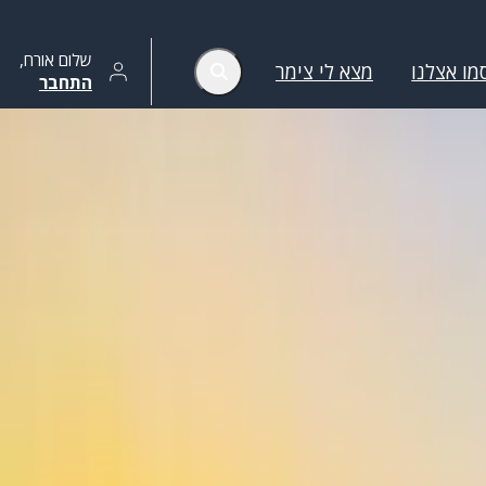
שלום
אורח
,
מו אצלנו
מצא לי צימר
התחבר
הסר סינונים