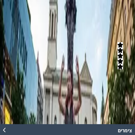
תוכלו לעשות ימי כייף לקבוצות, לעובדים ועוד המון אטרקציות שוות
בתיאום מראש.
קרא עוד
הקרקס החקלאי
5
(
12
חוות דעת)
חוויה ייחודית לכל המשפחה, הרפתקאות מיוחדות וחגיגה של הטבע
הישראלי! גינות ירק, פריחה, פרפרים, חדי אופן, מבחר מופעי קרקס
מודרניים ועוד. מיקום מרהיב בעמק יזרעאל בין שדות ירוקים והרי מנשה.
קרא עוד
צימרים