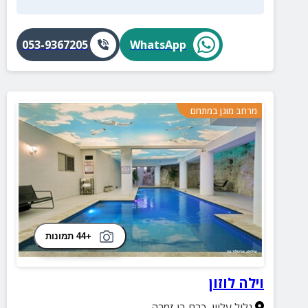
053-9367205
WhatsApp
מרחב מוגן במתחם
+44 תמונות
וילה לוזון
גליל עליון
,
כרם בן זמרה