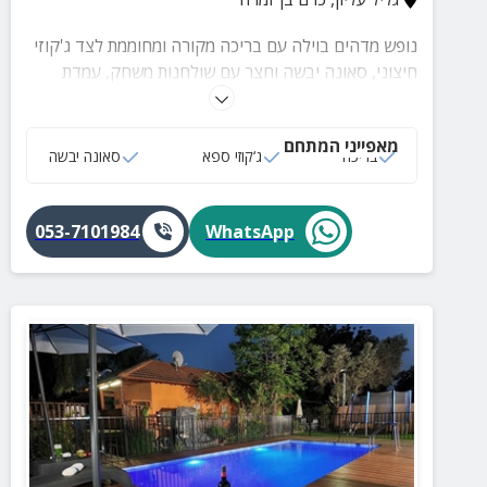
נופש מדהים בוילה עם בריכה מקורה ומחוממת לצד ג'קוזי
חיצוני, סאונה יבשה וחצר עם שולחנות משחק, עמדת
ברביקיו ופינות ישיבה.
מאפייני המתחם
בריכה
ג‘קוזי ספא
סאונה יבשה
053-7101984
WhatsApp