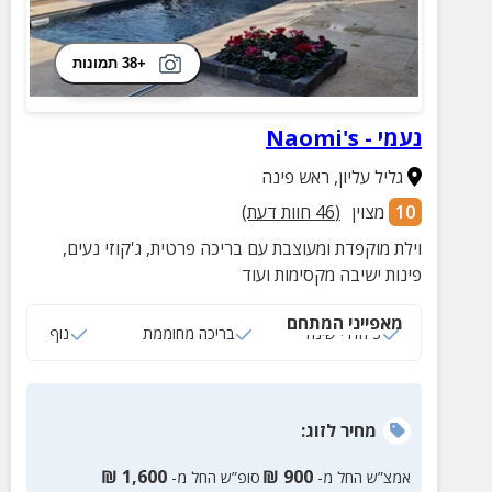
+38 תמונות
נעמי - Naomi's
גליל עליון
,
ראש פינה
10
מצוין
(
46
חוות דעת)
וילת מוקפדת ומעוצבת עם בריכה פרטית, ג'קוזי נעים,
פינות ישיבה מקסימות ועוד
מאפייני המתחם
3 חדרי שינה
בריכה מחוממת
נוף
מחיר
לזוג
:
₪
1,600
₪
900
אמצ”ש החל מ-
סופ”ש החל מ-