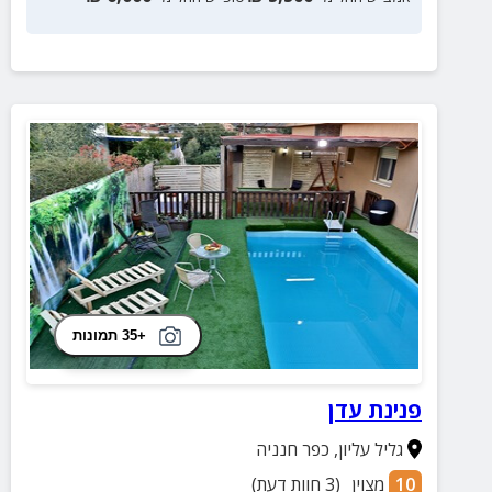
+35 תמונות
פנינת עדן
גליל עליון
,
כפר חנניה
10
מצוין
(
3
חוות דעת)