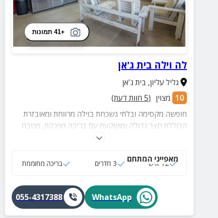
+41 תמונות
לה וילה בית ג'אן
גליל עליון
,
בית ג'אן
10
מצוין
(
5
חוות דעת)
חופשה מקסימה ובלתי נשכחת בוילה מרווחת ומאובזרת
הכוללת חצר גדולה ומושקעת עם בריכה מפנקת, מטבח
חיצוני מאובזר, עמדת מנגל, שולחן פינג פונג, פינות ישיבה
ועוד.
מאפייני המתחם
12 איש
3 חדרים
בריכה מחוממת
055-4317388
WhatsApp