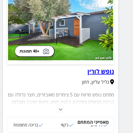
+40 תמונות
נופש לורין
גליל עליון
,
חזון
מתחם נופש מרווח עם 5 צימרים מאובזרים, חצר גדולה עם
בריכה מרווחת ומפנקת, ג'קוזי ספא, פינות ישיבה מוצלות,
עמדת מנגל מסודרת, פרגולה גדולה עם שולחן מרכזי,
כיסאות ומיטות שיזוף, מדשאה רחבה וחדר אוכל משותף.
מאפייני המתחם
17 איש
ג‘קוזי
בריכה מחוממת