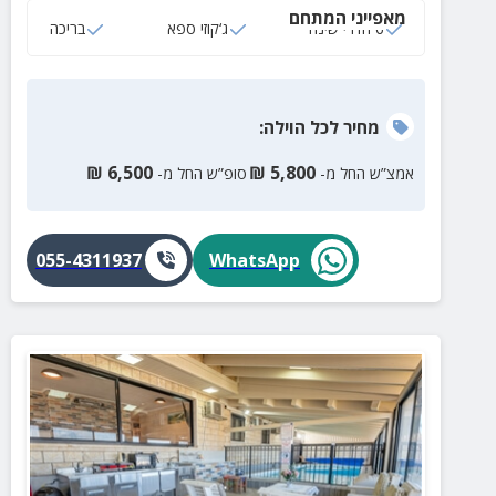
מאפייני המתחם
6 חדרי שינה
ג‘קוזי ספא
בריכה
מחיר
לכל הוילה
:
₪
6,500
₪
5,800
אמצ”ש החל מ-
סופ”ש החל מ-
055-4311937
WhatsApp