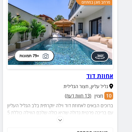
מרחב מוגן במתחם
+79 תמונות
אחוזת דוד
גליל עליון
,
חצור הגלילית
10
מצוין
(
13
חוות דעת)
ברוכים הבאים לאחוזת דוד וילה יוקרתית בלב הגליל העליון
עם בריכה פרטית גדולה שהיא כולה שלכם הווילה כוללת 5
חדרי שינה מעוצבים, סלון מרווח וחצר מפנקת עם ג'קוזי
זרמים, מנגל, מיטות שיזוף, פופים, שולחנות משחק סנוקר,