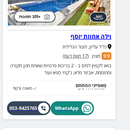
+105 תמונות
וילה אחוזת יוסף
גליל עליון
,
חצור הגלילית
9.9
מצוין
(
17
חוות דעת)
בואו לקפוץ למים ב - 2 בריכות פרטיות שאחת מהן מקורה
ומחוממת, אבזור מלא, ג'קוזי ספא ועוד
מאפייני המתחם
וילה ל-17 איש
סאונה וג‘קוזי
053-9425765
WhatsApp