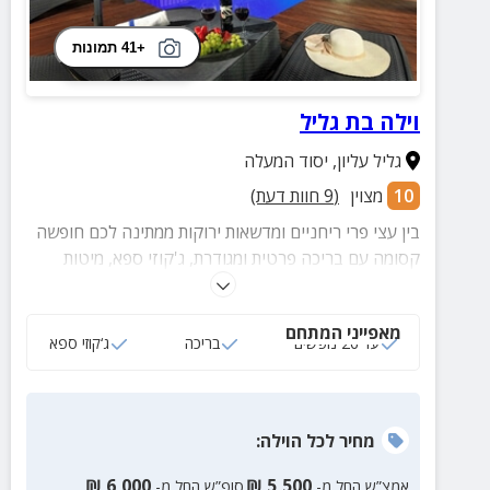
+41 תמונות
וילה בת גליל
גליל עליון
,
יסוד המעלה
10
מצוין
(
9
חוות דעת)
בין עצי פרי ריחניים ומדשאות ירוקות ממתינה לכם חופשה
קסומה עם בריכה פרטית ומגודרת, ג'קוזי ספא, מיטות
שיזוף, נדנדות, ערסלים, משחקים לכל הגילאים ופינת
ברביקיו.
מאפייני המתחם
עד 26 נופשים
בריכה
ג‘קוזי ספא
מחיר
לכל הוילה
:
₪
6,000
₪
5,500
אמצ”ש החל מ-
סופ”ש החל מ-