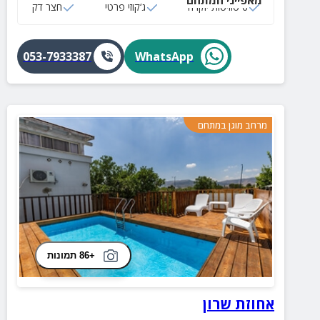
6 סוויטות יוקרה
ג‘קוזי פרטי
חצר דק
053-7933387
WhatsApp
מרחב מוגן במתחם
+86 תמונות
אחוזת שרון