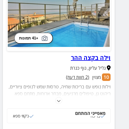
+41 תמונות
וילה בקצה ההר
גליל עליון
,
נוף כנרת
10
מצוין
(
2
חוות דעת)
וילות נופש עם בריכות שחיה, טרסות שמש לנופים ציוריים,
ריהוט גן, טיפולים מרגיעים, מבחר ארוחות, מתחם ספא
והמון סטייל!
מאפייני המתחם
בריכה
ג‘קוזי ספא