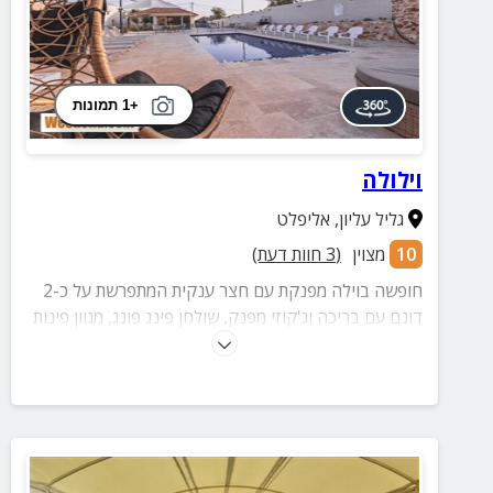
+1 תמונות
וילולה
גליל עליון
,
אליפלט
10
מצוין
(
3
חוות דעת)
חופשה בוילה מפנקת עם חצר ענקית המתפרשת על כ-2
דונם עם בריכה וג'קוזי מפנק, שולחן פינג פונג, מגוון פינות
ישיבה מפנקות ועוד.