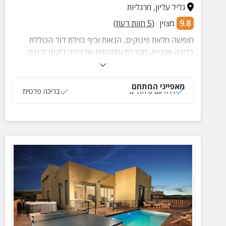
גליל עליון
,
מרגליות
9.8
מצוין
(
5
חוות דעת)
חופשה מלאת פינוקים, הנאות וכיף בוילת דוד הכוללת
בריכה פרטית, מגודרת ומחוממת שלצידה ג'קוזי זרמים,
שולחנות משחק, עמדת ברביקיו, ונוף מרהיב מכל עבר.
מאפייני המתחם
וילה עם 6 חדרים
בריכה פרטית