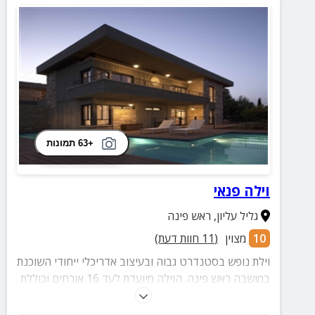
+63 תמונות
וילה פנאי
גליל עליון
,
ראש פינה
10
מצוין
(
11
חוות דעת)
וילת נופש בסטנדרט גבוה ובעיצוב אדריכלי ייחודי השוכנת
במושבה ראש פינה. הוילה מיועדת לעד 16 אורחים וכוללת
בריכה בחצר הוילה, עמדת ברביקיו איכותית ופינות ישיבה.