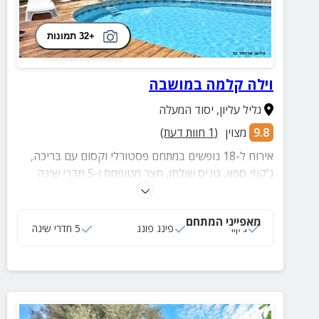
+32 תמונות
וילה קלמה במושבה
גליל עליון
,
יסוד המעלה
9.8
מצוין
(
1
חוות דעת)
אירוח ל-18 נופשים במתחם פסטורלי וקסום עם בריכה,
ג'קוזי ספא, טניס שולחן, חצר מטופחת ו-5 חדרי שינה
נעימים ומעוצבים.
מאפייני המתחם
ג‘קוזי
פינג פונג
5 חדרי שינה