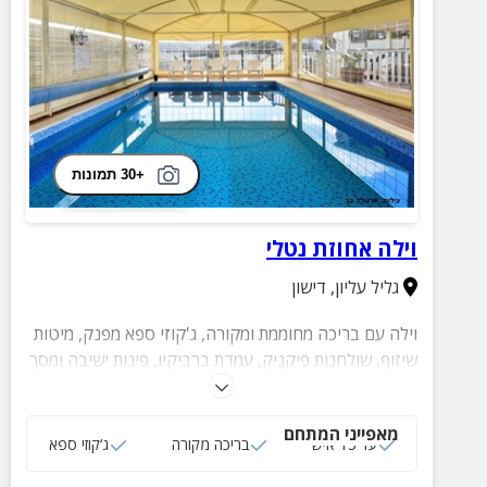
+30 תמונות
וילה אחוזת נטלי
גליל עליון
,
דישון
וילה עם בריכה מחוממת ומקורה, ג'קוזי ספא מפנק, מיטות
שיזוף, שולחנות פיקניק, עמדת ברביקיו, פינות ישיבה ומסך
צפייה חיצוני, ערסלים, מתקנים לילדים ועוד לא פירטנו על
מתחם הפנים...בקיצור - כדאי!
מאפייני המתחם
עד 15 איש
בריכה מקורה
ג‘קוזי ספא