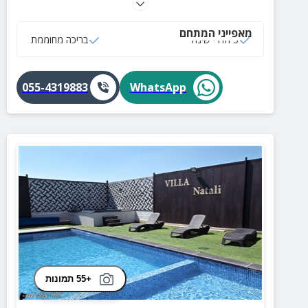
מרהיב, פינות ישיבה, עמדת BBQ, טרמפולינה ושולחנות
כדורגל ופינג פונג ועוד.
מאפייני המתחם
5 חדרי שינה
בריכה מחוממת
055-4319883
WhatsApp
+55 תמונות