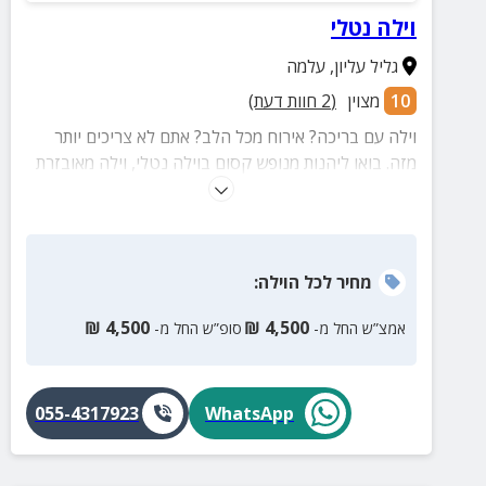
וילה נטלי
גליל עליון
,
עלמה
10
מצוין
(
2
חוות דעת)
וילה עם בריכה? אירוח מכל הלב? אתם לא צריכים יותר
מזה. בואו ליהנות מנופש קסום בוילה נטלי, וילה מאובזרת
ומרווחת עם פינות ישיבה, מיטות שיזוף, ג'קוזי ספא ועוד
פינוקים שמחכים לכם!
מחיר
לכל הוילה
:
₪
4,500
₪
4,500
אמצ”ש החל מ-
סופ”ש החל מ-
055-4317923
WhatsApp