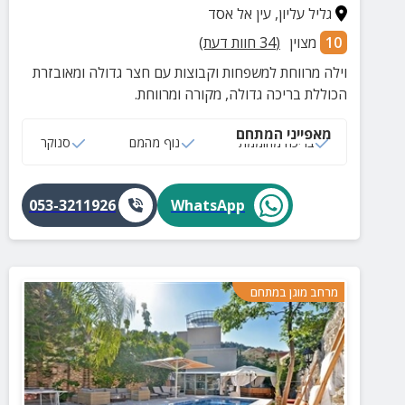
גליל עליון
,
עין אל אסד
10
מצוין
(
34
חוות דעת)
וילה מרווחת למשפחות וקבוצות עם חצר גדולה ומאובזרת
הכוללת בריכה גדולה, מקורה ומרווחת.
מאפייני המתחם
בריכה מחוממת
נוף מהמם
סנוקר
053-3211926
WhatsApp
מרחב מוגן במתחם