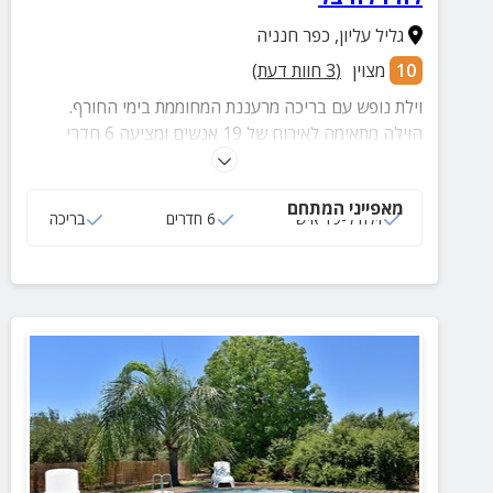
גליל עליון
,
כפר חנניה
10
מצוין
(
3
חוות דעת)
וילת נופש עם בריכה מרעננת המחוממת בימי החורף.
הוילה מתאימה לאירוח של 19 אנשים ומציעה 6 חדרי
שינה, מטבח מאובזר, טאבון, פינת אסאדו ועוד.
מאפייני המתחם
וילה ל-19 איש
6 חדרים
בריכה