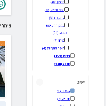
חרמון
(
48
)
מחוז חיפה
(
46
)
עמקים
(
31
)
צימרי
עמק המעיינות
והגלבוע
(
24
)
מירון
(
7
)
מרח
חיפה והקריות
(
4
)
דרום
(
151
)
מרכז
(
138
)
יישוב
אדירים
(
1
)
טבריה
(
7
)