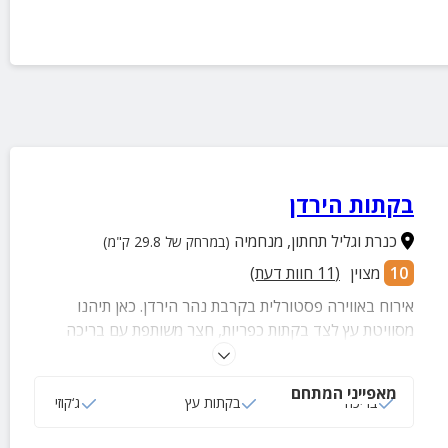
בקתות הירדן
כנרת וגליל תחתון
,
מנחמיה
(במרחק של 29.8 ק"מ)
10
מצוין
(
11
חוות דעת)
אירוח באווירה פסטורלית בקרבת נהר הירדן. כאן תיהנו
מסוויטת עץ לצד בקתות כפריות, חצר משותפת עם בריכה
וסאונה יבשה. בכל צימר ג'קוזי פרטי, מכונת קפה, מיטה זוגית
ועוד.
מאפייני המתחם
בריכה
בקתות עץ
ג‘קוזי