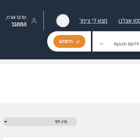
שלום
אורח
,
מו אצלנו
מצא לי צימר
התחבר
חיפוש
לדים
0
תינוקות