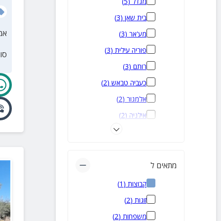
מגדל
(
5
)
בית שאן
(
3
)
אמ
מע'אר
(
3
)
פוריה עילית
(
3
)
סו
רותם
(
3
)
כעביה טבאש
(
2
)
אלמגור
(
2
)
אילניה
(
2
)
כלנית
(
2
)
כרכום
(
2
)
שדמות דבורה
(
2
)
מתאים ל
טפחות
(
2
)
קבוצות
(
1
)
יבניאל
(
2
)
זוגות
(
2
)
מגן שאול
(
1
)
משפחות
(
2
)