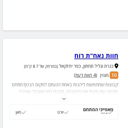
חוות נאח"ת רוח
כנרת וגליל תחתון
,
כפר יחזקאל
(במרחק של 8.7 ק"מ)
10
מצוין
(
4
חוות דעת)
קבוצות שמחפשות ליהנות באמת הגעתם למקום הנכון! מתחם
יפהפה עם פינות אש חיצוניות, מטבח חוץ מאובזר ואווירה
כפרית מאחדת.
מאפייני המתחם
צימר
יורט
חאן