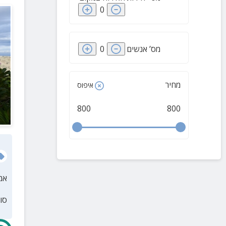
ברק
(
1
)
0
דבורה
(
1
)
רחוב
(
1
)
מס’ אנשים
0
שרונה
(
1
)
ירדנה
(
1
)
מחיר
איפוס
נצרת עילית
(
1
)
קיבוץ ניר דוד
(
1
)
800
800
פוריה נווה עובד
(
1
)
פרזון
(
1
)
רוויה
(
1
)
שדי תרומות
(
1
)
אמ
זרזיר
(
1
)
סו