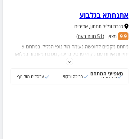
אתנחתא בגלבוע
כנרת וגליל תחתון
,
אדירים
9.9
מצוין
(
51
חוות דעת)
מתחם מקסים לחופשה נעימה מול נופי הגליל. במתחם 9
יחידות אירוח עם ג'קוזי פרטי, בריכה, מטבח מאובזר במלואו
וקרבה למגוון אטרקציות לכל גיל.
מאפייני המתחם
8 צימרים
בריכה וג‘קוזי
ערסלים מול נוף