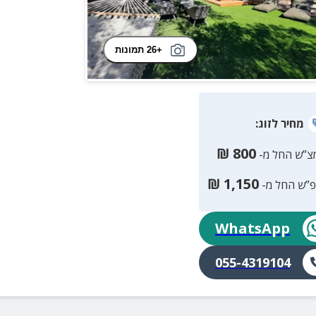
+26 תמונות
מחיר
לזוג
:
₪
800
צ”ש החל מ-
₪
1,150
פ”ש החל מ-
WhatsApp
055-4319104