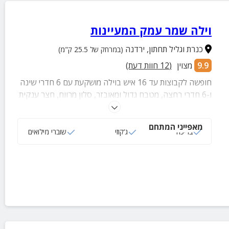
וילה שמר עמק המעיינות
כנרת וגליל תחתון
,
ירדנה
(במרחק של 25.5 ק"מ)
9.9
מצוין
(
12
חוות דעת)
חופשה לקבוצות עד 16 איש בוילה מושקעת עם 6 חדרי שינה
ו-6 חדרי רחצה, מטבח גדול ומאובזר, סלון מרווח, חצר ענקית
עם נוף עוצר נשימה, בריכת גלישה מגודרת ומחוממת, עמדת
BBQ מאובזרת, פינג פונג, טרמפולינה ושערי כדורגל ועוד.
מאפייני המתחם
בריכה
ג‘קוזי
שוברי מילואים