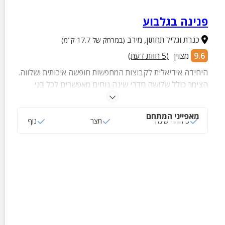
פנינה בגלבוע
כנרת וגליל תחתון
,
מירב
(במרחק של 17.7 ק"מ)
9.6
מצוין
(
5
חוות דעת)
היחידה אידיאלית לקבוצות המחפשות חופשה איכותית ושלווה.
הצימר כולל שלושה חדרי שינה נוחים מאפשרים לכל בני
המשפחה ליהנות מפרטיות ומנוחה, בעוד החצר הירוקה
והמרווחת מציעה שפע של מרחב פתוח שבו הילדים יכולים
מאפייני המתחם
לרוץ ולשחק.
3 חדרי שינה
חצר
נוף