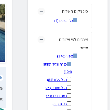
סוג מקום האירוח
כל הסוגים
(
1
)
צימרים לפי איזורים
איזור
צפון
(
340
)
כנרת וגליל תחתון
)
104
(
גליל עליון
(
84
)
גליל מערבי
(
75
)
אמ
רמת הגולן
(
73
)
סו
כנרת
(
60
)