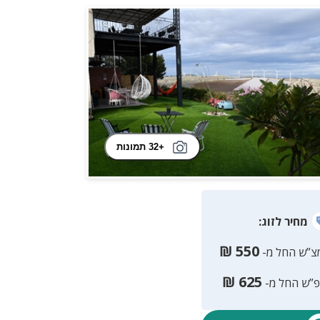
+32 תמונות
מחיר
לזוג
:
₪
550
צ”ש החל מ-
₪
625
פ”ש החל מ-