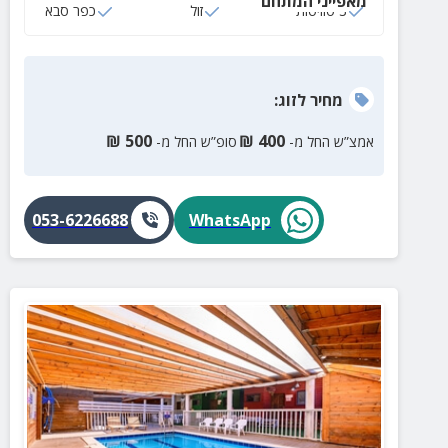
מאפייני המתחם
3 סוויטות
זול
כפר סבא
מחיר
לזוג
:
₪
500
₪
400
אמצ”ש החל מ-
סופ”ש החל מ-
053-6226688
WhatsApp