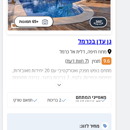
+65 תמונות
גן עדן בכרמל
מחוז חיפה
,
דלית אל כרמל
9.6
מצוין
(
7
חוות דעת)
מתחם נופש מפנק ואטרקטיבי עם 20 יחידות מאובזרות,
חמימות וכפריות, ג'קוזי, 2 בריכות בחצר, בריכה מחוממת,
עמדת מנגל, חצר מטופחת ומרווחת, ושפע פינוקים.
מאפייני המתחם
20 יחידות אירוח
2 בריכות
חמאם טורקי
מחיר
לזוג
: