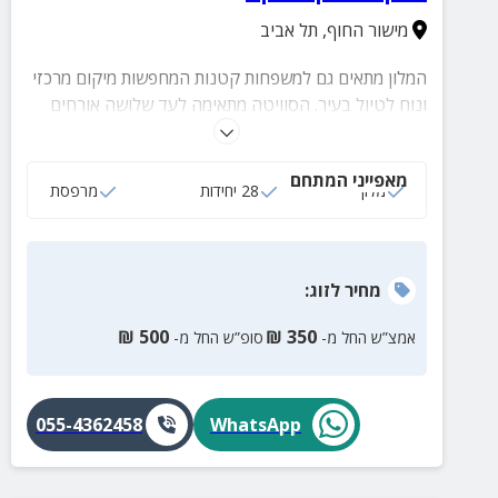
מישור החוף
,
תל אביב
המלון מתאים גם למשפחות קטנות המחפשות מיקום מרכזי
ונוח לטיול בעיר. הסוויטה מתאימה לעד שלושה אורחים
ומציעה מטבחון מאובזר, פינת ישיבה ומרחב נעים לשהייה
משותפת. בנוסף, ניתן להוסיף מזרנים לפי הצורך, והגישה
מאפייני המתחם
העצמאית מאפשרת גמישות מלאה לאורך החופשה. כל
מלון
28 יחידות
מרפסת
האטרקציות המרכזיות של תל אביב, לצד שווקים, פארקים,
מסעדות וחוף הים, נמצאות במרחק הליכה או נסיעה
קצרה.
מחיר
לזוג
:
₪
500
₪
350
אמצ”ש החל מ-
סופ”ש החל מ-
055-4362458
WhatsApp