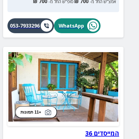
₪
700
₪
700
אמצ”ש החל מ-
סופ”ש החל מ-
053-7933296
WhatsApp
+11 תמונות
המייסדים 36