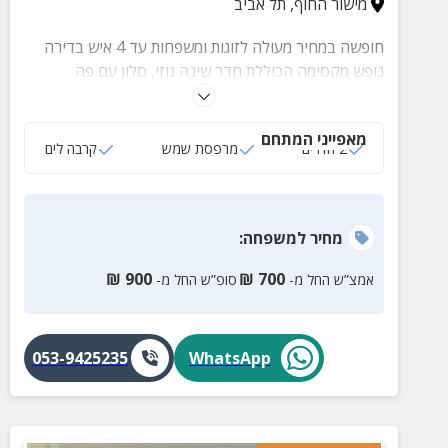
מישור החוף
,
תל אביב
חופשה במחיר מעולה לזוגות ומשפחות עד 4 איש בדירה
נופש מקסימה הכוללת חדר שינה גוזי, סלון עם פה
הנפתחת למיטה זוגית, מטבחון מאובזר ומרפסת שמש עם
פינת ישבה נוחה.
מאפייני המתחם
2 חדרים
מרפסת שמש
קרבה לים
מחיר
למשפחה
:
₪
900
₪
700
אמצ”ש החל מ-
סופ”ש החל מ-
053-9425235
WhatsApp