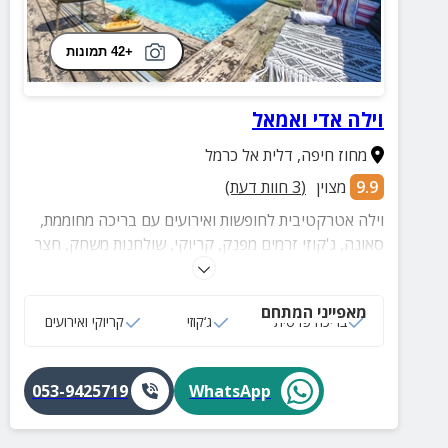
+42 תמונות
וילה אדי ואמאל
מחוז חיפה
,
דלית אל כרמל
9.9
מצוין
(
3
חוות דעת)
וילה אטרקטיבית לחופשות ואירועים עם בריכה מחוממת,
סאונה, ג'קוזי זרמים מפנק, קריוקי, שולחנות משחק, חצר
מטופחת, מתקני טאבון וברביקיו, אפשרות לארוחות
ופעילויות מהנות - וכל זה במחירים משתלמים במיוחד.
מאפייני המתחם
בריכה פרטית
ג‘קוזי
קריוקי ואירועים
053-9425719
WhatsApp