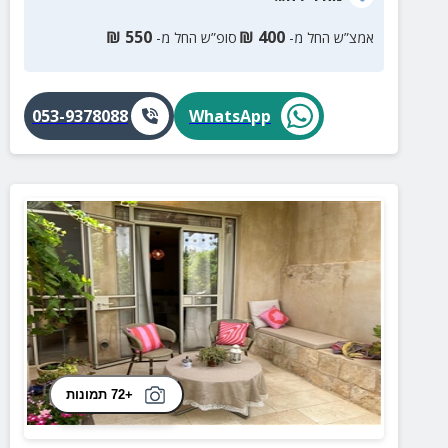
₪
550
₪
400
אמצ”ש החל מ-
סופ”ש החל מ-
053-9378088
WhatsApp
+72 תמונות