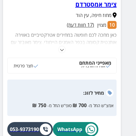
צימר אמסטרדם
מחוז חיפה
,
עין הוד
10
מצוין
(
17
חוות דעת)
כאן מחכה לכם חופשה במחירים אטרקטיביים באווירה
אותנטית קסומה בכפר האמנים הייחודי. צימר מאובזר עם
מרפסת גן, חצר נעימה ונופים משגעים לים התיכון ולטבע
פראי מסביב.
מאפייני המתחם
אווירה הולנדית
חצר פרטית
מחיר
לזוג
:
₪
750
₪
700
אמצ”ש החל מ-
סופ”ש החל מ-
053-9373190
WhatsApp