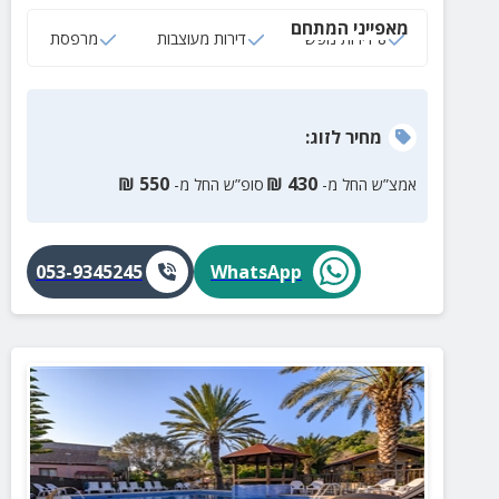
מאפייני המתחם
8 דירות נופש
דירות מעוצבות
מרפסת
מחיר
לזוג
:
₪
550
₪
430
אמצ”ש החל מ-
סופ”ש החל מ-
053-9345245
WhatsApp