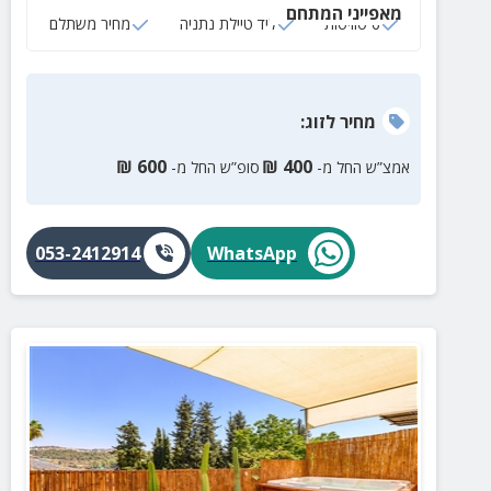
מאפייני המתחם
6 סוויטות
ליד טיילת נתניה
מחיר משתלם
מחיר
לזוג
:
₪
600
₪
400
אמצ”ש החל מ-
סופ”ש החל מ-
053-2412914
WhatsApp