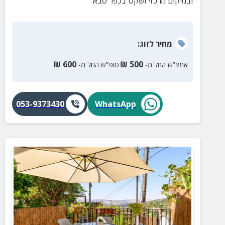
ובמיקום מרכזי ושקט בכפר סבא.
מחיר
לזוג
:
₪
600
₪
500
אמצ”ש החל מ-
סופ”ש החל מ-
053-9373430
WhatsApp