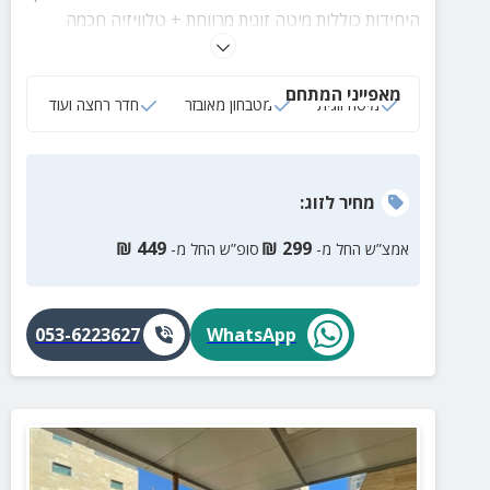
היחידות כוללות מיטה זוגית מרווחת + טלוויזיה חכמה
בחיבור לנטפליקס, פינות ישיבה, חדר רחצה, מטבחון
מאובזר ועוד.
מאפייני המתחם
מיטה זוגית
מטבחון מאובזר
חדר רחצה ועוד
מחיר
לזוג
:
₪
449
₪
299
אמצ”ש החל מ-
סופ”ש החל מ-
053-6223627
WhatsApp