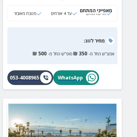
מאפייני המתחם
הליכה מהים
עד 4 אורחים
מטבח מאובזר
מחיר
לזוג
:
₪
500
₪
350
אמצ”ש החל מ-
סופ”ש החל מ-
053-4008965
WhatsApp