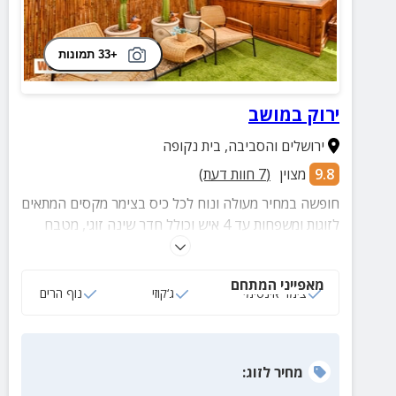
+33 תמונות
ירוק במושב
ירושלים והסביבה
,
בית נקופה
9.8
מצוין
(
7
חוות דעת)
חופשה במחיר מעולה ונוח לכל כיס בצימר מקסים המתאים
לזוגות ומשפחות עד 4 איש וכולל חדר שינה זוגי, מטבח
מאובזר, פינת אוכל, סלון מרווח וחצר פרטית עם ג'קוזי
ספא מפנק ומגוון פינות ישיבה.
מאפייני המתחם
צימר אינטימי
ג‘קוזי
נוף הרים
מחיר
לזוג
: