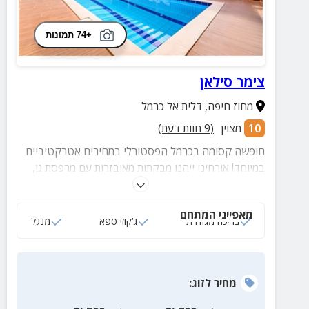
+74 תמונות
צימר סילאן
מחוז חיפה
,
דלית אל כרמל
10
מצוין
(
9
חוות דעת)
חופשה קסומה בכרמל הפסטורלי במחירים אטרקטיביים
במיוחד! אורחינו ייהנו מבקתות מאובזרות עם מרפסת גן,
בריכה מחוממת ומקורה, ארוחות עשירות ונופים משגעים
מכל עבר.
מאפייני המתחם
בריכה מגודרת
ג‘קוזי ספא
מנגל
מחיר
לזוג
: