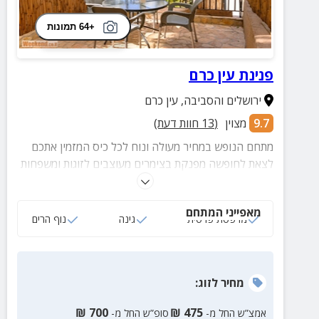
+64 תמונות
פנינת עין כרם
ירושלים והסביבה
,
עין כרם
9.7
מצוין
(
13
חוות דעת)
מתחם הנופש במחיר מעולה ונוח לכל כיס המזמין אתכם
לצאת לחופשה מפנקת בצימרים מעוצבים לזוגות ומשפחות
עד 3 איש עם מרפסת פרטית לכל יחידה הכוללת גינה
קסומה עם פינות ישיבה.
מאפייני המתחם
מרפסת פרטית
גינה
נוף הרים
מחיר
לזוג
:
₪
700
₪
475
אמצ”ש החל מ-
סופ”ש החל מ-