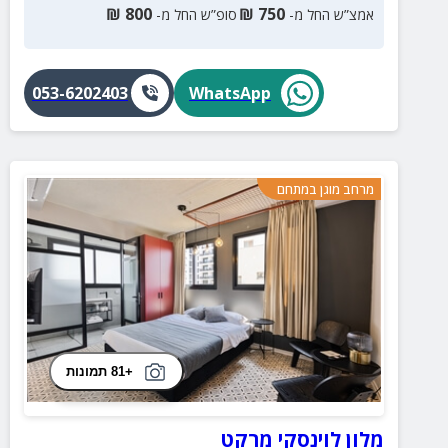
₪
800
₪
750
אמצ”ש החל מ-
סופ”ש החל מ-
053-6202403
WhatsApp
מרחב מוגן במתחם
+81 תמונות
מלון לוינסקי מרקט