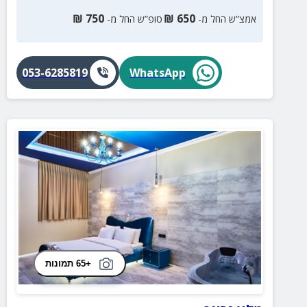
₪
750
₪
650
אמצ”ש החל מ-
סופ”ש החל מ-
053-6285819
WhatsApp
+65 תמונות