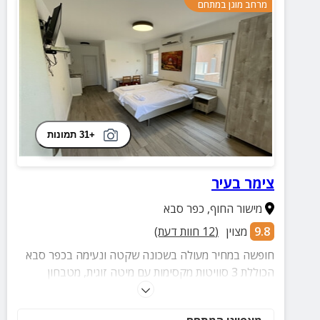
מרחב מוגן במתחם
+31 תמונות
צימר בעיר
מישור החוף
,
כפר סבא
9.8
מצוין
(
12
חוות דעת)
חופשה במחיר מעולה בשכונה שקטה ונעימה בכפר סבא
הכוללת 3 סוויטות מקסימות עם מיטה זוגית, מטבחון
מאובזר, פינת קפה, חדר רחצה ופינת ישיבה.