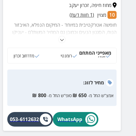
מחוז חיפה
,
זכרון יעקב
10
מצוין
(
1
חוות דעת)
חופשה אטרקטיבית במיוחד - המיקום הנפלא, האיבזור
הנוח, הסגנון הנעים וכמובן גם המחיר המשתלם - יעניקו
לכם חופשה זוגית מלאת הנאות.
מאפייני המתחם
זוגות
רומנטי
מדרחוב זכרון
מחיר
לזוג
:
₪
800
₪
650
אמצ”ש החל מ-
סופ”ש החל מ-
053-6112632
WhatsApp