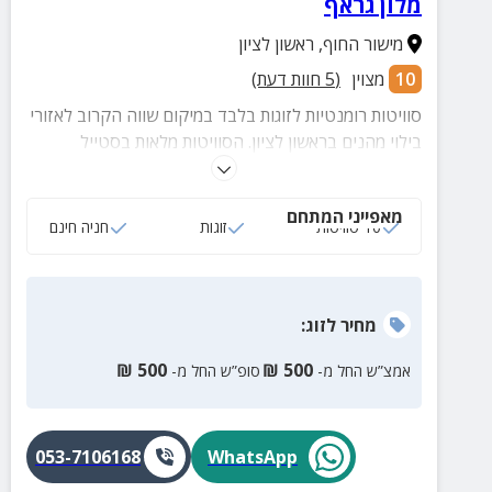
מלון גראף
מישור החוף
,
ראשון לציון
10
מצוין
(
5
חוות דעת)
סוויטות רומנטיות לזוגות בלבד במיקום שווה הקרוב לאזורי
בילוי מהנים בראשון לציון. הסוויטות מלאות בסטייל
ומציעות מוצרי אמבט בחדר הרחצה, תאורה רומנטית
ופינוקים נוספים.
מאפייני המתחם
10 סוויטות
זוגות
חניה חינם
מחיר
לזוג
:
₪
500
₪
500
אמצ”ש החל מ-
סופ”ש החל מ-
053-7106168
WhatsApp