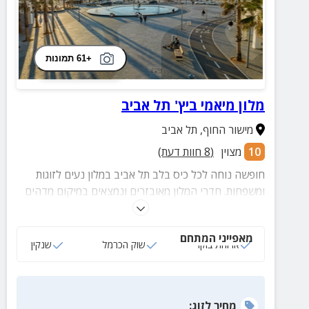
+61 תמונות
מלון מיאמי ביץ' תל אביב
מישור החוף
,
תל אביב
10
מצוין
(
8
חוות דעת)
חופשה נוחה לכל כיס בלב תל אביב במלון נעים לזוגות
ומשפחות. חדרי המלון מאובזרים ונמצאים במיקום מדהים
לחופי רחצה ומגוון מקומות בילוי.
מאפייני המתחם
ארוחת בוקר
שוק הכרמל
שנקין
מחיר
לזוג
: