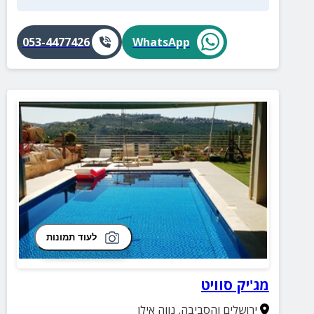
053-4477426
WhatsApp
לעוד תמונות
מג'יק סוויט
ירושלים והסביבה
,
נווה אילן