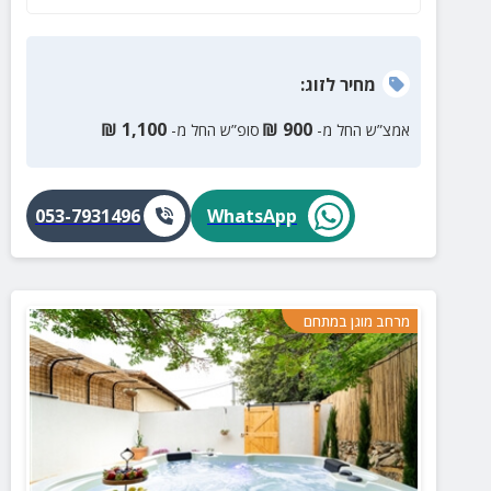
מחיר
לזוג
:
₪
1,100
₪
900
אמצ”ש החל מ-
סופ”ש החל מ-
053-7931496
WhatsApp
מרחב מוגן במתחם