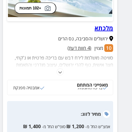
+102 תמונות
מלכתא
ירושלים והסביבה
,
נס הרים
10
מצוין
(
4
חוות דעת)
סוויטה מושלמת לירח דבש עם בריכה פרטית או ג'קוזי,
חצר אישית, נוף להרי ירושלים, עיצוב מודרני והתאמות
מלאות לשומרי שבת – חופשה רומנטית, שקטה ומלאת
סטייל.
מאפייני המתחם
בריכה מחוממת
אמבטיה מפנקת
מחיר
לזוג
:
₪
1,400
₪
1,200
אמצ”ש החל מ-
סופ”ש החל מ-