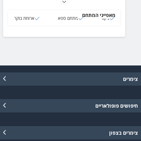
פרטית ומרעננת והפתעות נוספות.
מאפייני המתחם
ג‘קוזי
מתחם ספא
ארוחת בוקר
צימרים
חיפושים פופולאריים
צימרים בצפון