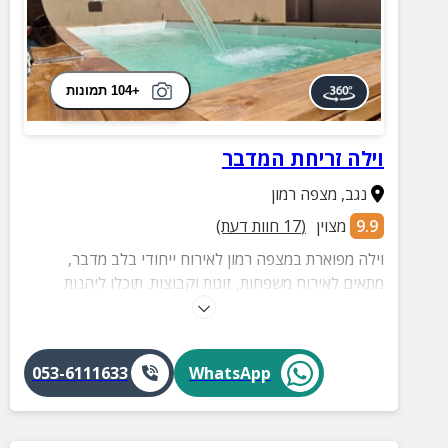
+104 תמונות
וילה זריחת המדבר
נגב
,
מצפה רמון
9.9
מצוין
(
17
חוות דעת)
וילה מפוארת במצפה רמון לאירוח ייחודי בלב מדבר,
מתאים לאירוח משפחות, זוגות וקבוצות. תוכלו ליהנות
מבריכה פרטית, ריהוט יוקרתי ועיצוב עשיר.
053-6111633
WhatsApp