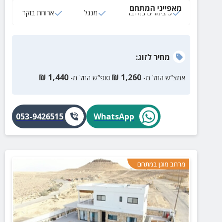
מאפייני המתחם
5 צימרים במדבר
מנגל
ארוחת בוקר
מחיר
לזוג
:
₪
1,440
₪
1,260
אמצ”ש החל מ-
סופ”ש החל מ-
053-9426515
WhatsApp
מרחב מוגן במתחם