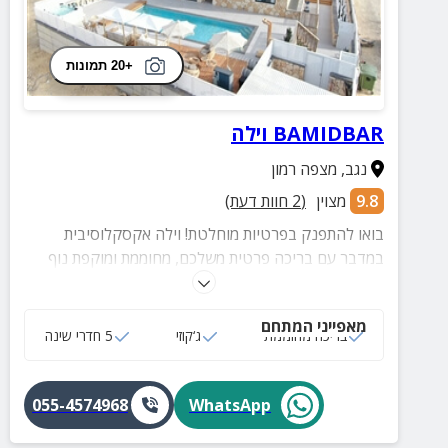
+20 תמונות
BAMIDBAR וילה
נגב
,
מצפה רמון
9.8
מצוין
(
2
חוות דעת)
בואו להתפנק בפרטיות מוחלטת! וילה אקסקלוסיבית
במדבר עם בריכה פרטית משלכם, מחוממת ומוקפת נוף
להר גמל. 5 חדרי שינה מרווחים וג'קוזי ספא זרמים.
המתחם החיצוני כולל מטבח מקצועי, אזורי ישיבה נוחים
מאפייני המתחם
ומיטות שיזוף
בריכה מחוממת
ג‘קוזי
5 חדרי שינה
055-4574968
WhatsApp