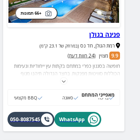
+66 תמונות
פנינה בגולן
רמת הגולן
,
חד נס
(במרחק של 23.1 ק"מ)
9.9
מצוין
(
24
חוות דעת)
חופשה בסגנון כפרי במתחם בקתות עץ ייחודיות ונעימות
הכוללות סוויטות מפנקות. בחצר הגדולה תיהנו מנוף
פסטורלי, בריכה, סאונה, מיטות שיזוף ופינות ישיבה. אירוח
נפלא לזוגות, משפחות, קבוצות ואירועים עד 42 איש!
מאפייני המתחם
בריכה
סאונה
BBQ מקצועי
050-8087545
WhatsApp