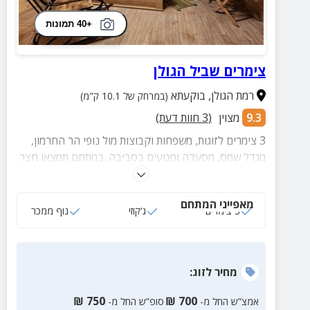
+40 תמונות
צימרים שביל הגולן
רמת הגולן
,
בוקעתא
(במרחק של 10.1 ק"מ)
9.3
מצוין
(
3
חוות דעת)
3 צימרים לזוגות, משפחות וקבוצות מול נופי הר החרמון,
מגדל שמס, מסעדה ומטעים בסביבה. במתחם תמצאו חצר
גדולה ומטופחת הכוללת מגוון פינות ישיבה וחדר התכנסזות
סגור עם קמין עץ, פינות ישיבה, מטבח ועמדת מנגל ביציאה
מאפייני המתחם
ממנו.
3 צימרים
ג‘קוזי
נוף ממכר
מחיר
לזוג
:
₪
750
₪
700
אמצ”ש החל מ-
סופ”ש החל מ-