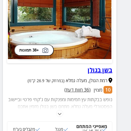
+38 תמונות
בשן בגולן
רמת הגולן
,
מעלה גמלא
(במרחק של 26.9 ק"מ)
10
מצוין
(
36
חוות דעת)
נופש בבקתות עץ חמימות ומפנקות עם ג'קוזי פרטי וביישוב
הפסטורלי מעלה גמלא. מתחם בשן בגולן מזמין אתכם
ליהנות גם ממרפסת פרטית וחצר עם בריכה מרעננת. ניתן
להגיע עם חיות מחמד וליהנות מהמון מרחבי טבע.
מאפייני המתחם
ג‘קוזי ובריכה
מנגל
מקבלים בע"ח