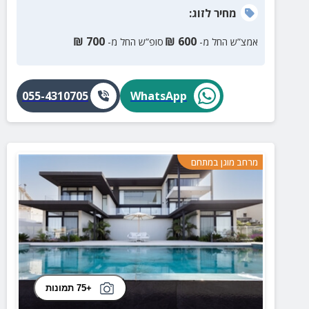
מחיר
לזוג
:
₪
700
₪
600
אמצ”ש החל מ-
סופ”ש החל מ-
055-4310705
WhatsApp
מרחב מוגן במתחם
+75 תמונות