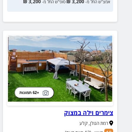
₪
3,200
₪
3,200
אמצ”ש החל מ-
סופ”ש החל מ-
+62 תמונות
צימרים וילה במצוק
רמת הגולן
,
קלע