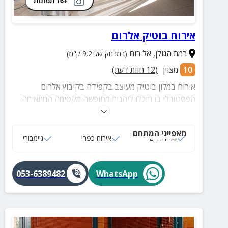
+76 תמונות
אירוח בוטיק אלרום
רמת הגולן
,
אל רום
(במרחק של 9.2 ק"מ)
10
מצוין
(
12
חוות דעת)
אירוח במלון בוטיק מעוצב בקפידה בקיבוץ אלרום
הפסטורלי בו תוכלו ליהנות מחופשה מקסימה המתאימה
לקבוצות או משפחות. חדרי שינה מרווחים, חדר רחצה
פרטי ומפנק, מדשאה גדולה וריהוט גן מהודר.
מאפייני המתחם
44 חדרים
אירוח כפרי
ג‘ימבורי
053-6389482
WhatsApp