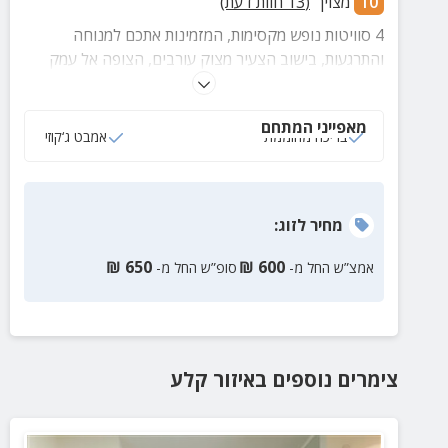
10
מצוין
(
13
חוות דעת)
4 סוויטות נופש מקסימות, המזמינות אתכם למנוחה
והתרגעות, בישוב הצעיר מצוק עורבים, הצופה אל עמק
החולה, הרי הגליל והלבנון. אוויר צלול, שקט, נוף עוצר
נשימה ושקיעות שכמותן עוד לא ראיתם.
מאפייני המתחם
בריכה מחוממת
אמבט ג‘קוזי
מחיר
לזוג
:
₪
650
₪
600
אמצ”ש החל מ-
סופ”ש החל מ-
צימרים נוספים
באיזור
קלע