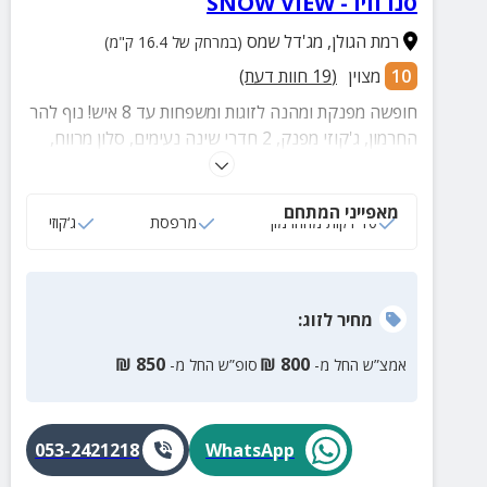
סנו וויו - SNOW VIEW
רמת הגולן
,
מג'דל שמס
(במרחק של 16.4 ק"מ)
10
מצוין
(
19
חוות דעת)
חופשה מפנקת ומהנה לזוגות ומשפחות עד 8 איש! נוף להר
החרמון, ג'קוזי מפנק, 2 חדרי שינה נעימים, סלון מרווח,
מטבחון מאובזר ורק 10 דק' נסיעה מהחרמון ואטרקציות
נוספות באיזור!
מאפייני המתחם
10 דקות מהחרמון
מרפסת
ג‘קוזי
מחיר
לזוג
:
₪
850
₪
800
אמצ”ש החל מ-
סופ”ש החל מ-
053-2421218
WhatsApp