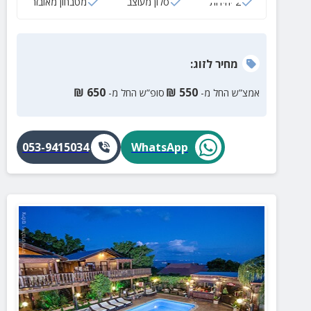
2 יחידות
סלון מעוצב
מטבחון מאובזר
מחיר
לזוג
:
₪
650
₪
550
אמצ”ש החל מ-
סופ”ש החל מ-
053-9415034
WhatsApp