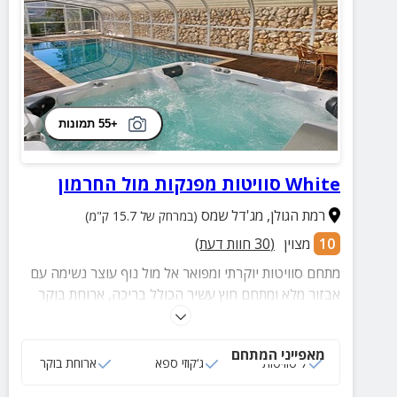
+55 תמונות
White סוויטות מפנקות מול החרמון
רמת הגולן
,
מג'דל שמס
(במרחק של 15.7 ק"מ)
10
מצוין
(
30
חוות דעת)
מתחם סוויטות יוקרתי ומפואר אל מול נוף עוצר נשימה עם
אבזור מלא ומתחם חוץ עשיר הכולל בריכה, ארוחת בוקר
מפנקת כלולה במחיר, ג'קוזי ועוד שלל פינוקים. המתחם
מתאים לזוגות, משפחות וקבוצות.
מאפייני המתחם
7 סוויטות
ג‘קוזי ספא
ארוחת בוקר