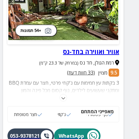
+54 תמונות
אוויר ואווירה בחד-נס
רמת הגולן
,
חד נס
(במרחק של 23.3 ק"מ)
9.5
מצוין
(
33
חוות דעת)
3 בקתות עץ חמימות עם ג'קוזי פרטי, חצר עם עמדת BBQ
ומתקני שעשועים לילדים, נוף קסום מכל פינה והמון
אטרקציות באזור. המתחם שוכן במיקום מעולה, קרוב
לכנרת ולמיטב האטרקציות של הגולן.
מאפייני המתחם
נוף פסטורלי
ג'קוזי
חצר מטופחת
053-9378121
WhatsApp