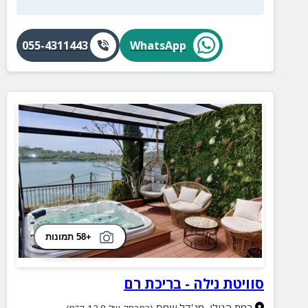
055-4311443
WhatsApp
+58 תמונות
סוויטת נילה - בריכת רם
רמת הגולן
,
מג'דל שמס