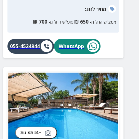
מחיר
לזוג
:
₪
700
₪
650
אמצ”ש החל מ-
סופ”ש החל מ-
055-4524944
WhatsApp
+51 תמונות