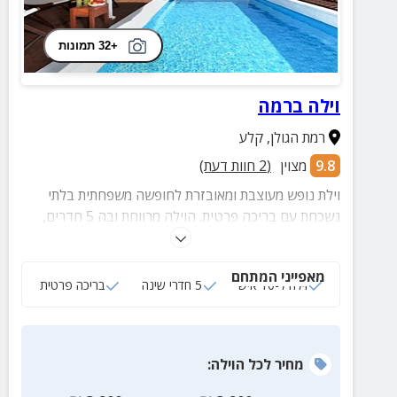
+32 תמונות
וילה ברמה
רמת הגולן
,
קלע
9.8
מצוין
(
2
חוות דעת)
וילת נופש מעוצבת ומאובזרת לחופשה משפחתית בלתי
נשכחת עם בריכה פרטית. הוילה מרווחת ובה 5 חדרים,
חצר מטופחת ונוף עוצר נשימה. בקרבת אטרקציות
ומסלולי טיול.
מאפייני המתחם
וילה ל-10 איש
5 חדרי שינה
בריכה פרטית
מחיר
לכל הוילה
: