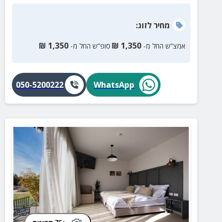
מחיר
לזוג
:
₪
1,350
₪
1,350
אמצ”ש החל מ-
סופ”ש החל מ-
050-5200222
WhatsApp