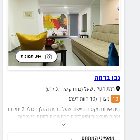
+34 תמונות
נבו ברמה
רמת הגולן
,
שעל
(במרחק של 3.1 ק"מ)
10
מצוין
(
10
חוות דעת)
בית אירוח מקסים ביישוב שעל ברמת הגולן הכולל 2 יחידות
אירוח מעוצבות ומאובזרות המתאימות לזוגות, משפחות
וקבוצות לחופשה שקטה ורגועה, ביחידות תמצאו חדר
שינה, מטבח מאובזר, סלון מעוצב ועוד.
מאפייני המתחם