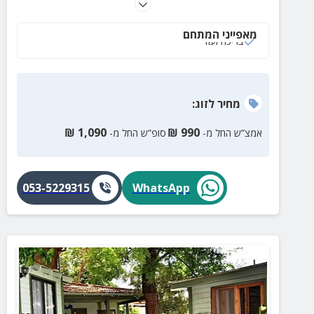
וחמה לאירוח זוגות, משפחות וקבוצות עם נוף מדהים,
בריכת שחיה ועוד.
מאפייני המתחם
בריכה ועוד
מחיר
לזוג
:
₪
1,090
₪
990
אמצ”ש החל מ-
סופ”ש החל מ-
053-5229315
WhatsApp