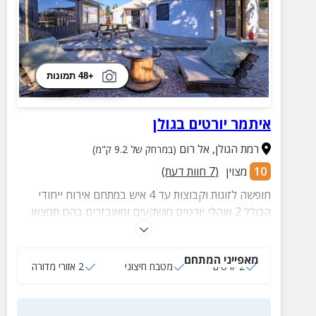
+48 תמונות
איתמר יורטים בגולן
רמת הגולן
,
אל רום
(במרחק של 9.2 ק"מ)
10
מצוין
(
7
חוות דעת)
חופשה לזוגות וקבוצות עד 4 איש במתחם אירוח ייחודי
הכולל 2 אוהלי יורטים מושקעים ומאובזרים בהם תמצאו
רצפה מחוממת ומזגן, מיטות נוחות, מטבחון מאובזר, חדרי
רחצה פרטיים, מטבח גדול, מקורה ומשותף לכלל
מאפייני המתחם
האורחים, עמדות מנגל, אזורי מדורה ועוד.
2 יורטים
מטבח חיצוני
2 אזורי מדורה