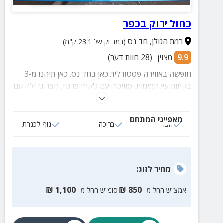
כחול ירוק בכפר
רמת הגולן
,
חד נס
(במרחק של 23.1 ק"מ)
9.9
מצוין
(
28
חוות דעת)
חופשה באווירה פסטורלית כאן בחד נס. כאן תיהנו מ-3
בקתות עץ חמימות, סוויטה עם ג'קוזי פרטי, חצר גדולה עם
בריכה מחוממת, ערסלים, נוף ועוד שלל פינוקים. קרוב
לכנרת ולמיטב האטרקציות של הגולן.
מאפייני המתחם
חצר
בריכה
נוף לכנרת
מחיר
לזוג
:
₪
1,100
₪
850
אמצ”ש החל מ-
סופ”ש החל מ-