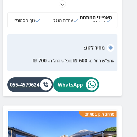
מפנקות ואותנטיות, גינה ירוקה ומטופחת, שולחנות
פיקניק, עמדות מנגל, תאורת לילה קסומה ועוד מגוון
מאפייני המתחם
הפתעות.
2 בריכות
עמדת מנגל
נוף פסטורלי
מחיר
לזוג
:
₪
700
₪
600
אמצ”ש החל מ-
סופ”ש החל מ-
055-4579624
WhatsApp
מרחב מוגן במתחם