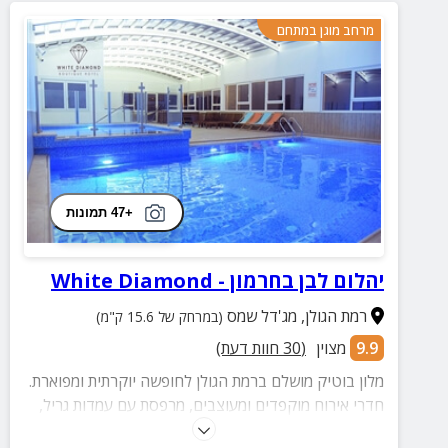
מרחב מוגן במתחם
+47 תמונות
יהלום לבן בחרמון - White Diamond
רמת הגולן
,
מג'דל שמס
(במרחק של 15.6 ק"מ)
9.9
מצוין
(
30
חוות דעת)
מלון בוטיק מושלם ברמת הגולן לחופשה יוקרתית ומפוארת.
חדרי אירוח מוקפדים ומעוצבים, מרפסת עם עמדות גריל,
פינות ישיבה, ארוחת בוקר דרוזית עשירה, מתחם בריכה