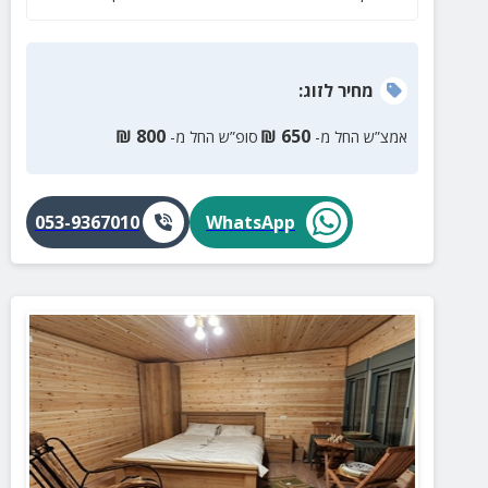
מחיר
לזוג
:
₪
800
₪
650
אמצ”ש החל מ-
סופ”ש החל מ-
053-9367010
WhatsApp