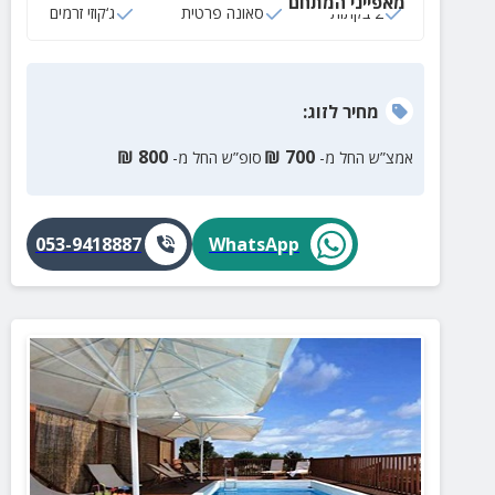
מאפייני המתחם
2 בקתות
סאונה פרטית
ג‘קוזי זרמים
מחיר
לזוג
:
₪
800
₪
700
אמצ”ש החל מ-
סופ”ש החל מ-
053-9418887
WhatsApp