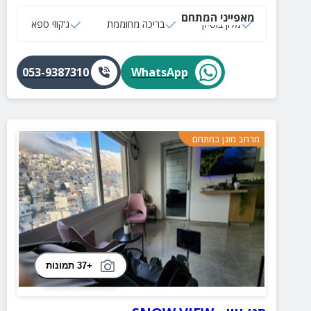
מקורה, ג'קוזי ומקלחות חיצוניות.
מאפייני המתחם
מלון בוטיק
בריכה מחוממת
ג‘קוזי ספא
053-9387310
WhatsApp
מרחב מוגן במתחם
+37 תמונות