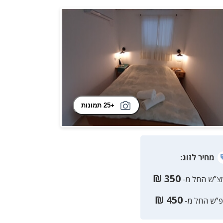
+25 תמונות
מחיר
לזוג
:
₪
350
צ”ש החל מ-
₪
450
פ”ש החל מ-