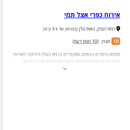
אירוח כפרי אצל תמי
רמת הגולן
,
נאות גולן
(במרחק של 9.9 ק"מ)
10
מצוין
(
10
חוות דעת)
מתחם צימרים נעימים ומוקפדים ברמת הגולן הירוקה לאירוח
זוגות או משפחות לחופשה מושלמת! מתחם חוץ גדול עם
בריכה, מיטות שיזוף, שולחנות משחק, פינות ישיבה ועוד.