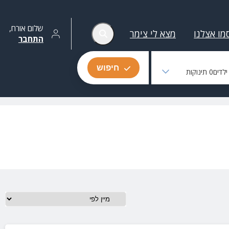
שלום
אורח
,
מו אצלנו
מצא לי צימר
התחבר
חיפוש
לדים
0
תינוקות