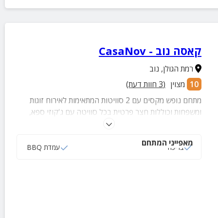
קאסה נוב - CasaNov
רמת הגולן
,
נוב
10
מצוין
(
3
חוות דעת)
מתחם נופש מקסים עם 2 סוויטות המתאימות לאירוח זוגות
ומשפחות וכוללות חצר פרטית בכל סוויטה עם ג'קוזי ספא,
עמדת BBQ מאובזרת, פינות ישיבה ובריכה פרטית באחת
הסוויטות. בנוסף בכל סוויטה תמצאו חדר שינה מרווח, סלון
מאפייני המתחם
ומטבח מרווח ומאובזר.
בריכה
עמדת BBQ