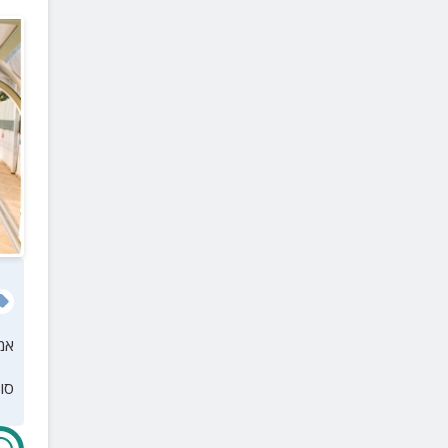
אמ
סו