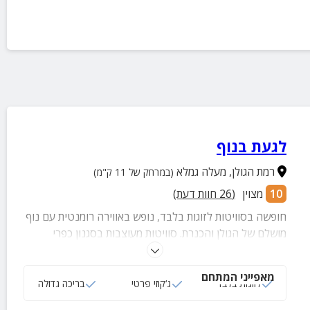
לגעת בנוף
רמת הגולן
,
מעלה גמלא
(במרחק של 11 ק"מ)
10
מצוין
(
26
חוות דעת)
חופשה בסוויטות לזוגות בלבד, נופש באווירה רומנטית עם נוף
מושלם של הגולן והכנרת. סוויטות מעוצבות בסגנון כפרי
וכוללות ג'קוזי מפנק, בקבוק יין, חלוקי רחצה ושלל פינוקים
נוספים.
מאפייני המתחם
לזוגות בלבד
ג‘קוזי פרטי
בריכה גדולה