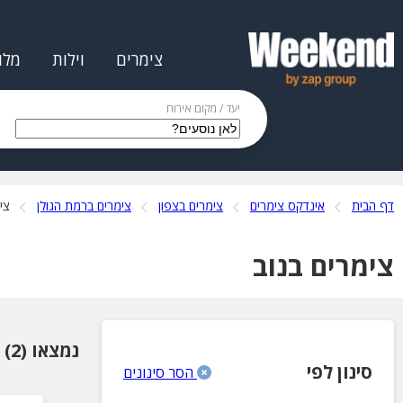
צימרים
וילות
מלו
יעד / מקום אירוח
דף הבית
אינדקס צימרים
צימרים בצפון
צימרים ברמת הגולן
צי
צימרים בנוב
נמצאו (2) מקומות אירוח
סינון לפי
הסר סינונים