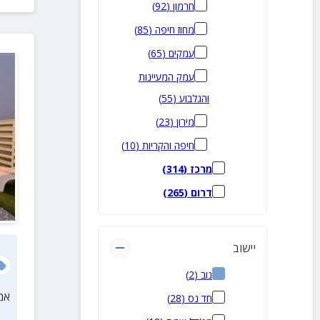
חרמון
(
92
)
מחוז חיפה
(
85
)
עמקים
(
65
)
עמק המעיינות
והגלבוע
(
55
)
מירון
(
23
)
חיפה והקריות
(
10
)
מרכז
(
314
)
דרום
(
265
)
יישוב
נוב
(
2
)
אמ
חד נס
(
28
)