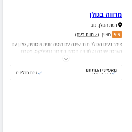
מרווה בגולן
רמת הגולן
,
נוב
9.9
מצוין
(
2
חוות דעת)
צימר נעים הכולל חדר שינה עם מיטה זוגית איכותית, סלון עם
מערכת ישיבה וטלוויזיה חכמה בחיבור נטפליקס, מטבח
מצויד, חדר רחצה עם מגבות רכות ותחליבים ומתחם חוץ ירוק
ומקסים הכולל פינת ישיבה, גינת תבלינים ופרחים צבעוניים.
מאפייני המתחם
חצר פרטית
גינת תבלינים