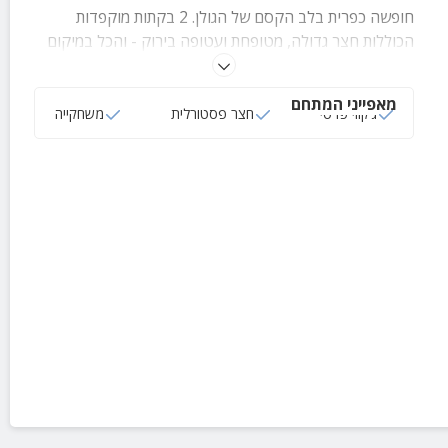
חופשה כפרית בלב הקסם של הגולן. 2 בקתות מוקפדות
הכוללות חצר גדולה, מטופחת ועטופה בירוק - והכל במיקום
נהדר ביישוב חד נס, באווירה פסטורלית, מרחק נסיעה קצר
מהכנרת וממיטב האטרקציות של הגולן.
מאפייני המתחם
ג‘קוזי פרטי
חצר פסטורלית
משחקייה