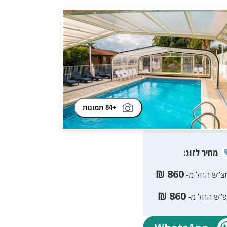
+84 תמונות
מחיר
לזוג
:
₪
860
צ”ש החל מ-
₪
860
פ”ש החל מ-