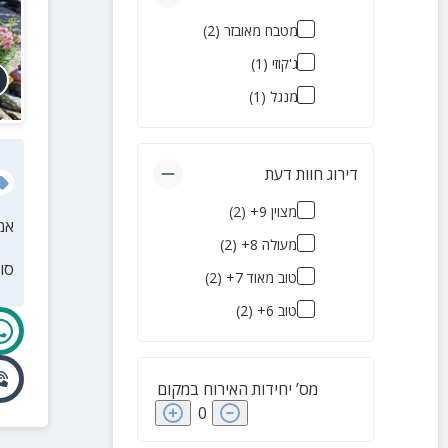
מטבח מאובזר
(
2
)
ג'קוזי
(
1
)
מנגל
(
1
)
דירוג חוות דעת
מצוין 9+
(
2
)
אמ
מעולה 8+
(
2
)
סו
טוב מאוד 7+
(
2
)
טוב 6+
(
2
)
מס’ יחידות האירוח במקום
0