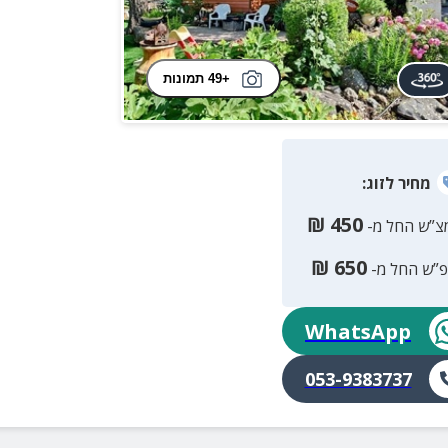
+49 תמונות
מחיר
לזוג
:
₪
450
צ”ש החל מ-
₪
650
פ”ש החל מ-
WhatsApp
053-9383737