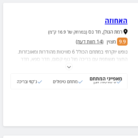
האחוזה
רמת הגולן
,
חד נס
(במרחק של 16.9 ק"מ)
9.9
מצוין
(
14
חוות דעת)
נופש יוקרתי במתחם הכולל 6 סוויטות מהודרות ומאובזרות.
החצר משותפת עם בריכה מול נוף קסום, חדר ספא, חדר
אוכל, מטבח מאובזר ועוד. מושלם לזוגות ומשפחות.
מאפייני המתחם
6 סוויטות אבן
מתחם טיפולים
ג'קוזי ובריכה