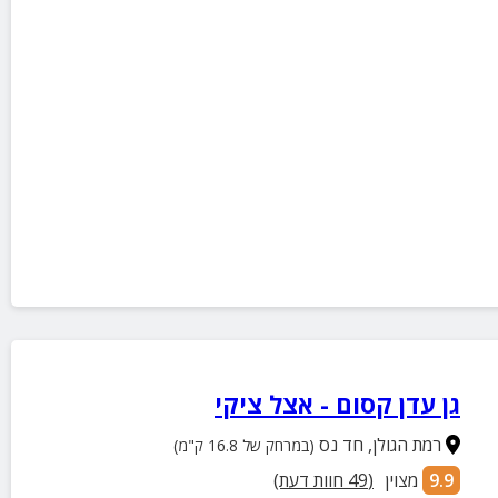
גן עדן קסום - אצל ציקי
רמת הגולן
,
חד נס
(במרחק של 16.8 ק"מ)
9.9
מצוין
(
49
חוות דעת)