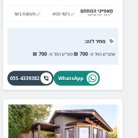
ישיבה, ערסלים, מאהל אירוח מקורה ועוד.
מאפייני המתחם
בריכה בחצר
ג‘קוזי ספא
מעשנת בשר
מחיר
לזוג
:
₪
700
₪
700
אמצ”ש החל מ-
סופ”ש החל מ-
055-4339382
WhatsApp