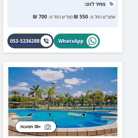
מחיר
לזוג
:
₪
700
₪
550
אמצ”ש החל מ-
סופ”ש החל מ-
053-5236288
WhatsApp
+38 תמונות