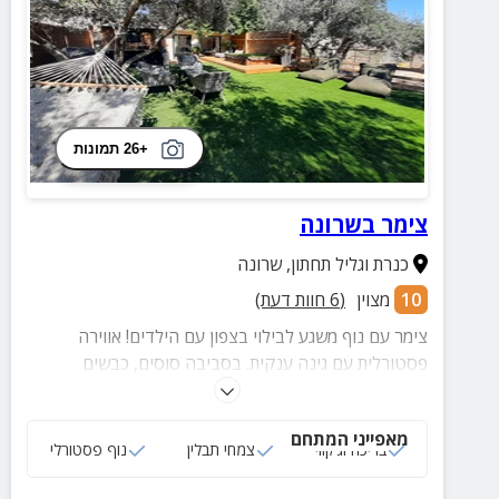
+26 תמונות
צימר בשרונה
כנרת וגליל תחתון
,
שרונה
10
מצוין
(
6
חוות דעת)
צימר עם נוף משגע לבילוי בצפון עם הילדים! אווירה
פסטורלית עם גינה ענקית. בסביבה סוסים, כבשים
ותרנגולות, בריכה, ג'קוזי רומנטי מהחלומות בלב הגינה
לצד הערסל ועיצוב נפלא
מאפייני המתחם
בריכה וג‘קוזי
צמחי תבלין
נוף פסטורלי