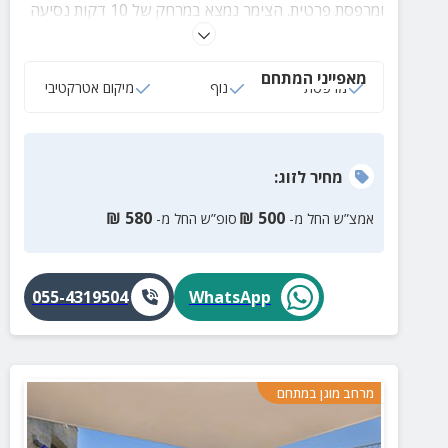
ומרפסת פרטית. הצימר נמצא במרחק של 10 דקות נסיעה
מהכנרת!
מאפייני המתחם
מרפסת
נוף
מיקום אטרקטיבי
מחיר
לזוג
:
₪
580
₪
500
אמצ”ש החל מ-
סופ”ש החל מ-
055-4319504
WhatsApp
מרחב מוגן במתחם