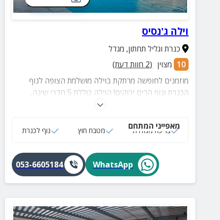
וילה ג'נסיס
כנרת וגליל תחתון
,
מגדל
10
מצוין
(
2
חוות דעת)
מוזמנים לחופשה מרתקת בוילה מושלמת הצופה לנוף
הכנרת ונוף הרים ירוקים! הוילה כוללת 5 חדרי שינה,
בריכה, שולחן סנוקר ועוד!
מאפייני המתחם
בריכה מגודרת
מטבח חוץ
נוף לכנרת
053-6605184
WhatsApp