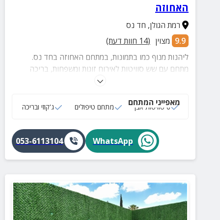
האחוזה
רמת הגולן
,
חד נס
9.9
מצוין
(
14
חוות דעת)
ליהנות מנוף כמו בתמונות, במתחם האחוזה בחד נס.
מתחם עם שש סוויטות לאירוח זוגות ומשפחות, בריכה
ומתחם ספא יוקרתי
מאפייני המתחם
6 סוויטות אבן
מתחם טיפולים
ג'קוזי ובריכה
053-6113104
WhatsApp