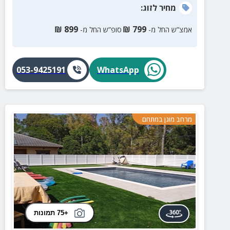
מחיר
לזוג
:
₪
899
₪
799
אמצ”ש החל מ-
סופ”ש החל מ-
053-9425191
WhatsApp
מרחב מוגן במתחם
+75 תמונות