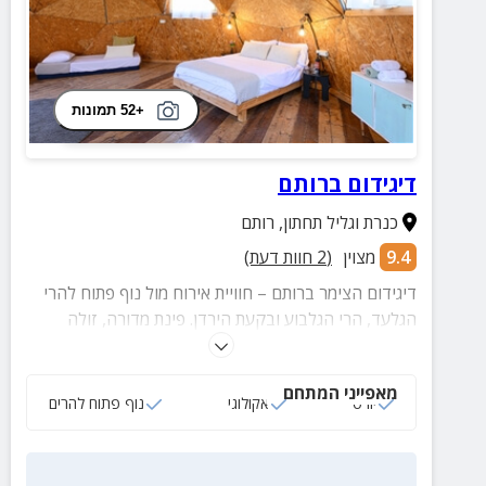
+52 תמונות
דיגידום ברותם
כנרת וגליל תחתון
,
רותם
9.4
מצוין
(
2
חוות דעת)
דיגידום הצימר ברותם – חוויית אירוח מול נוף פתוח להרי
הגלעד, הרי הגלבוע ובקעת הירדן. פינת מדורה, זולה
מוצלת ואווירת טבע שאין שני לה.
מאפייני המתחם
יורט
אקולוגי
נוף פתוח להרים