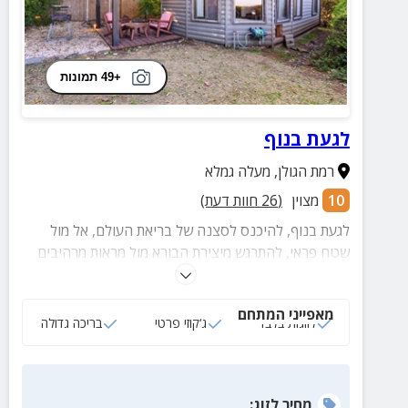
+49 תמונות
לגעת בנוף
רמת הגולן
,
מעלה גמלא
10
מצוין
(
26
חוות דעת)
לגעת בנוף, להיכנס לסצנה של בריאת העולם, אל מול
שטח פראי, להתרגש מיצירת הבורא מול מראות מרהיבים
ואוויר פסגות צלול.
מאפייני המתחם
לזוגות בלבד
ג‘קוזי פרטי
בריכה גדולה
מחיר
לזוג
: