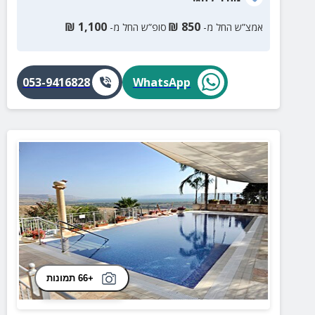
₪
1,100
₪
850
אמצ”ש החל מ-
סופ”ש החל מ-
053-9416828
WhatsApp
+66 תמונות