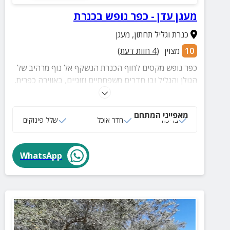
מעגן עדן - כפר נופש בכנרת
כנרת וגליל תחתון
,
מעגן
10
מצוין
(
4
חוות דעת)
כפר נופש מקסים לחוף הכנרת הנשקף אל נוף מרהיב של
הגולן והגליל ובו חדרים משפחתיים וזוגיים, באווירה כפרית.
במקום 2 בריכות שחייה ומועדון ילדים. ממעגן עדן ניתן
לצאת לשפע של טיולים, בילויים ומסעדות באיזור.
מאפייני המתחם
בריכה
חדר אוכל
שלל פינוקים
WhatsApp