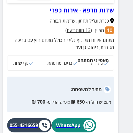
שדות מרפא - אירוח כפרי
כנרת וגליל תחתון
,
שדמות דבורה
10
מצוין
(
13
חוות דעת)
מתחם אירוח מול נוף גלילי הכולל מתחם חוץ עם בריכה
מגודרת, ריהוט גן ועוד
מאפייני המתחם
3 דירות
בריכה מחוממת
נוף שדות
מחיר
למשפחה
:
₪
700
₪
650
אמצ”ש החל מ-
סופ”ש החל מ-
055-4316659
WhatsApp