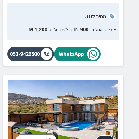
מחיר
לזוג
:
₪
1,200
₪
900
אמצ”ש החל מ-
סופ”ש החל מ-
053-9426500
WhatsApp