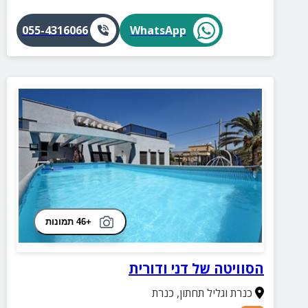
055-4316066
WhatsApp
+46 תמונות
הסוויטה של דני ודורית
כנרת וגליל תחתון
,
כנרת