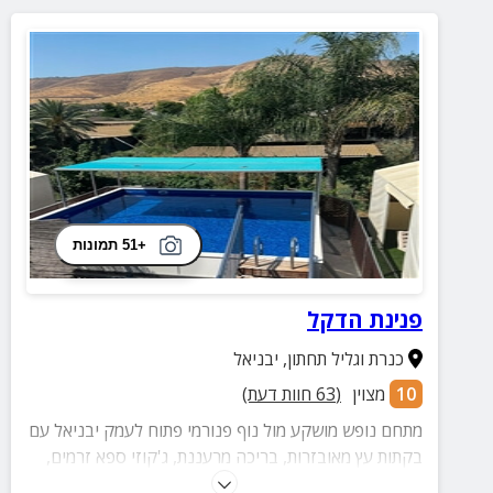
+51 תמונות
פנינת הדקל
כנרת וגליל תחתון
,
יבניאל
10
מצוין
(
63
חוות דעת)
מתחם נופש מושקע מול נוף פנורמי פתוח לעמק יבניאל עם
בקתות עץ מאובזרות, בריכה מרעננת, ג'קוזי ספא זרמים,
עמדת ברביקיו, מעשנת בשר, מתנפחים, טרמפולינה, פינות