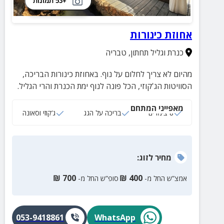
+53 תמונות
אחוזת כינורות
כנרת וגליל תחתון
,
טבריה
מהיום לא צריך לחלום על נוף. באחוזת כינורות הבריכה,
הסוויטות הג'קוזי, הכל פונה לנוף ימת הכנרת והרי הגליל.
מאפייני המתחם
8 צימרים
בריכה על הגג
ג‘קוזי וסאונה
מחיר
לזוג
:
₪
700
₪
400
אמצ”ש החל מ-
סופ”ש החל מ-
053-9418861
WhatsApp