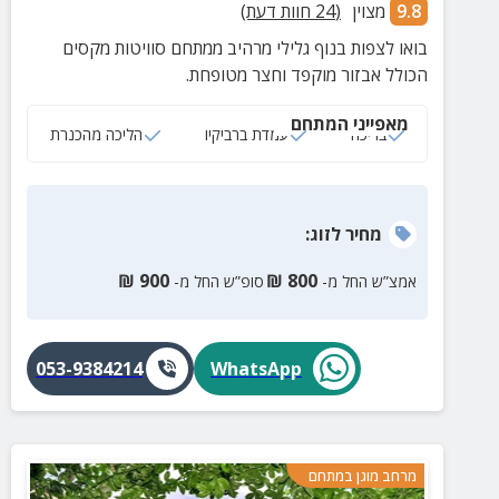
9.8
מצוין
(
24
חוות דעת)
בואו לצפות בנוף גלילי מרהיב ממתחם סוויטות מקסים
הכולל אבזור מוקפד וחצר מטופחת.
מאפייני המתחם
בריכה
עמדת ברביקיו
הליכה מהכנרת
מחיר
לזוג
:
₪
900
₪
800
אמצ”ש החל מ-
סופ”ש החל מ-
053-9384214
WhatsApp
מרחב מוגן במתחם