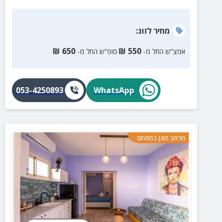
מחיר
לזוג
:
₪
650
₪
550
אמצ”ש החל מ-
סופ”ש החל מ-
053-4250893
WhatsApp
מרחב מוגן במתחם