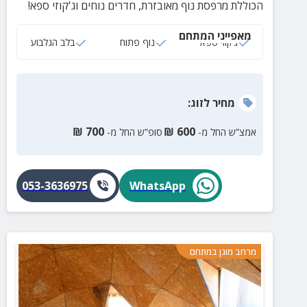
הכוללת מרפסת נוף מאובזרת, חדרים נוחים וג'קוזי ספא!
מאפייני המתחם
ג‘קוזי ספא
נוף פתוח
בלב הגלבוע
מחיר
לזוג
:
₪
700
₪
600
אמצ”ש החל מ-
סופ”ש החל מ-
053-3636975
WhatsApp
מרחב מוגן במתחם