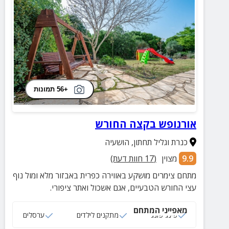
+56 תמונות
אורנופש בקצה החורש
כנרת וגליל תחתון
,
הושעיה
9.9
מצוין
(
17
חוות דעת)
מתחם צימרים מושקע באווירה כפרית באבזור מלא ומול נוף
עצי החורש הטבעיים, אגם אשכול ואתר ציפורי.
מאפייני המתחם
פינג פונג
מתקנים לילדים
ערסלים