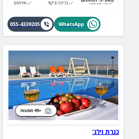
10 סוויטות
בריכה וג‘קוזי
אירועים
055-4339205
WhatsApp
+49 תמונות
כנרת וילג'