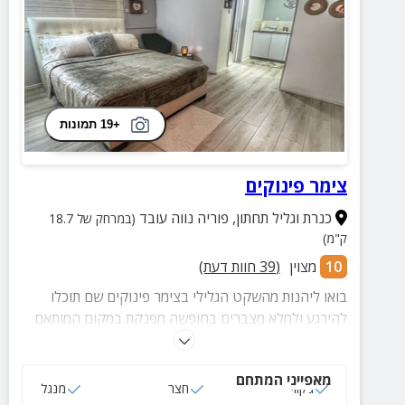
+19 תמונות
צימר פינוקים
כנרת וגליל תחתון
,
פוריה נווה עובד
(במרחק של 18.7
ק"מ)
10
מצוין
(
39
חוות דעת)
בואו ליהנות מהשקט הגלילי בצימר פינוקים שם תוכלו
להירגע ולמלא מצברים בחופשה מפנקת במקום המותאם
לציבור הדתי ביישוב פוריה. ביישוב ארבעה בתי כנסת.
מאפייני המתחם
ג‘קוזי
חצר
מנגל