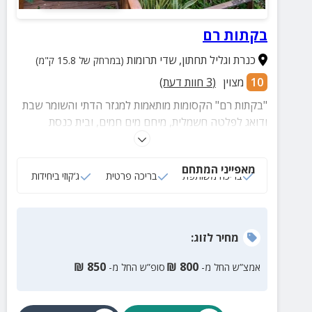
בקתות רם
כנרת וגליל תחתון
,
שדי תרומות
(במרחק של 15.8 ק"מ)
10
מצוין
(
3
חוות דעת)
"בקתות רם" הקסומות מותאמות למגזר הדתי והשומר שבת
ודואג לפלטה חשמלית, מיחם מים חמים, ובית כנסת
בקרבת מקום.
מאפייני המתחם
בריכה משותפת
בריכה פרטית
ג‘קוזי ביחידות
מחיר
לזוג
:
₪
850
₪
800
אמצ”ש החל מ-
סופ”ש החל מ-