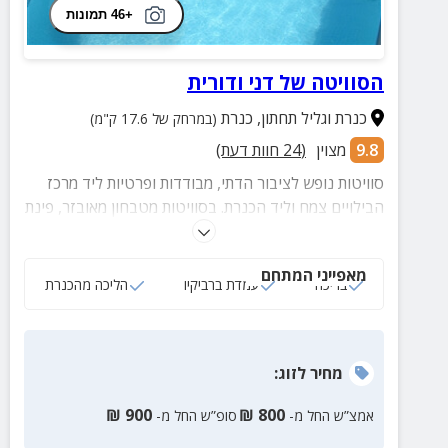
+46 תמונות
הסוויטה של דני ודורית
כנרת וגליל תחתון
,
כנרת
(במרחק של 17.6 ק"מ)
9.8
מצוין
(
24
חוות דעת)
סוויטות נופש לציבור הדתי, מבודדות ופרטיות ליד מרכז
הבילויים צמח וליד הכנרת. בסוויטות מטבחון מאובזר, פינת
טלויזיה וחצר עם עמדת ברביקיו.
מאפייני המתחם
בריכה
עמדת ברביקיו
הליכה מהכנרת
מחיר
לזוג
:
₪
900
₪
800
אמצ”ש החל מ-
סופ”ש החל מ-