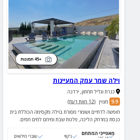
+45 תמונות
וילה שמר עמק המעיינות
כנרת וגליל תחתון
,
ירדנה
9.9
מצוין
(
12
חוות דעת)
חופשה לדתיים ושומרי מסורת בוילה מקסימה הכוללת בית
כנסת במרחק הליכה, פלטת שבת ומיחם למים חמים.
מאפייני המתחם
בריכה
ג‘קוזי
שוברי מילואים