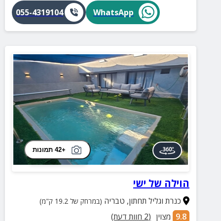
055-4319104
WhatsApp
+42 תמונות
הוילה של ישי
כנרת וגליל תחתון
,
טבריה
(במרחק של 19.2 ק"מ)
9.8
מצוין
(
2
חוות דעת)