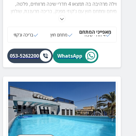
וילה מרהיבה בה תמצאו 4 חדרי שינה מרווחים, פלטה,
מיחם ומתחם חוץ עם ג'קוזי מפנק, בריכה מרעננת, שולחן
פינג פונג ועוד. יש בית כנסת קרוב.
מאפייני המתחם
4 חדרי שינה
מתחם חוץ
בריכה וג‘קוזי
053-5262200
WhatsApp