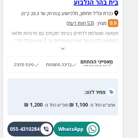
בית בהר הגלבוע
כנרת וגליל תחתון
,
מלכישוע
(במרחק של 20.3 ק"מ)
9.9
מצוין
(
53
חוות דעת)
חופשה מושלמת לדתיים בצימר מקסים עם פרטיות מלאה
המתאים ללינה של זוגות ומשפחות עד 7 איש וכולל חדר
שינה פרטי להורים, 5 מזרנים לילדים, שוען שבת, פלטה
ומיחם למים חמים.
מאפייני המתחם
פרטיות מלאה
בריכה מחוממת
פינת מדורה
מחיר
לזוג
:
₪
1,200
₪
1,100
אמצ”ש החל מ-
סופ”ש החל מ-
055-4310284
WhatsApp