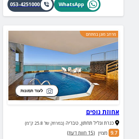
053-4251000
WhatsApp
מרחב מוגן במתחם
לעוד תמונות
אחוזת נופים
כנרת וגליל תחתון
,
טבריה
(במרחק של 25.8 ק"מ)
9.7
מצוין
(
15
חוות דעת)