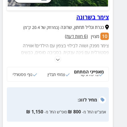
צימר בשרונה
כנרת וגליל תחתון
,
שרונה
(במרחק של 20.4 ק"מ)
10
מצוין
(
6
חוות דעת)
צימר מפנק ושווה לבילוי בצפון עם הילדים! אווירה
פסטורלית עם גינה ענקית. בסביבה סוסים, כבשים
ותרנגולות, בריכה, ג'קוזי רומנטי מהחלומות בלב הגינה
לצד הערסל ועיצוב נפלא. המקום מתאים לדתיים ומספק
מאפייני המתחם
פלטת שבת, מיחם למים חמים ובית כנסת במרחק הליכה.
בריכה וג‘קוזי
צמחי תבלין
נוף פסטורלי
מחיר
לזוג
:
₪
1,150
₪
800
אמצ”ש החל מ-
סופ”ש החל מ-