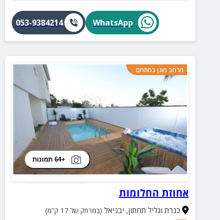
053-9384214
WhatsApp
מרחב מוגן במתחם
+64 תמונות
אחוזת החלומות
כנרת וגליל תחתון
,
יבניאל
(במרחק של 17 ק"מ)