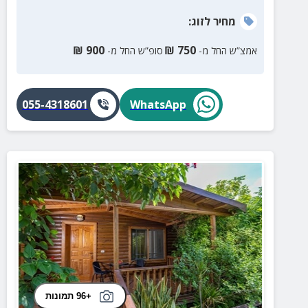
מחיר
לזוג
:
₪
900
₪
750
אמצ”ש החל מ-
סופ”ש החל מ-
055-4318601
WhatsApp
+96 תמונות