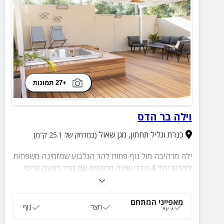
+27 תמונות
וילה בר הדס
כנרת וגליל תחתון
,
מגן שאול
(במרחק של 25.1 ק"מ)
ילה מרהיבה מול נוף פתוח להר הגלבוע שמזמינה משפחות
ליהנות יחד 4 חדרי שינה מרווחים עם חדר רחצה פרטי
לכל אחד וחדר ילדים נעים. הוילה מתאימה לציבור דתי עם
פלטת שבת, מיחם מים חמים ובית כנסת במרחק הליכה
מאפייני המתחם
ג‘קוזי
חצר
נוף