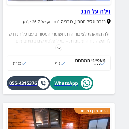
וילה על הגג
כנרת וגליל תחתון
,
טבריה
(במרחק של 26.7 ק"מ)
וילה מותאמת לציבור הדתי ושומרי המסורת, עם כל הנדרש
לחופשה נוחה ומכובדת – כולל פלטת שבת, מיחם מים
חמים הווילה שוכנת במיקום נוח עם בית כנסת במרחק
הליכה קצר, המאפשר שמירה מלאה על אווירת שבת
מאפייני המתחם
וקדושה גם בחופשה. מקום מושלם באווירה שלווה ועם נוף
וילה
נוף
כנרת
מרהיב לכנרת ולהרי הגולן.
055-4315376
WhatsApp
מרחב מוגן במתחם