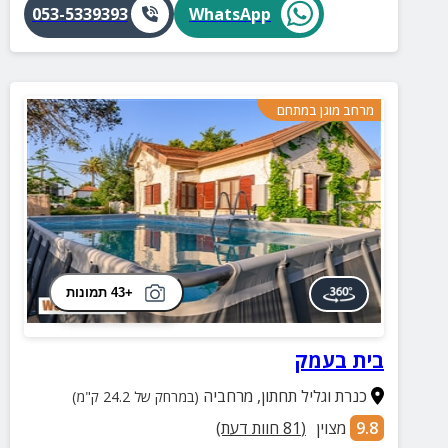
053-5339393
WhatsApp
מרחב מוגן במתחם
+43 תמונות
בית בעמק
כנרת וגליל תחתון
,
מרחביה
(במרחק של 24.2 ק"מ)
9.8
מצוין
(
81
חוות דעת)