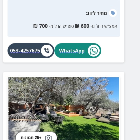
מחיר
לזוג
:
₪
700
₪
600
אמצ”ש החל מ-
סופ”ש החל מ-
053-4257675
WhatsApp
+26 תמונות