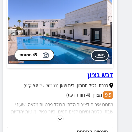
+45 תמונות
דבש בציון
כנרת וגליל תחתון
,
בית שאן
(במרחק של 9.8 ק"מ)
9.9
מצוין
(
4
חוות דעת)
מתחם אירוח לציבור הדתי הכולל פרטיות מלאה, שעוני
שבת, פלטה ומיחם למים חמים, כיור כפול, מיטות יהודיות
ובית כנסת
מאפייני המתחם