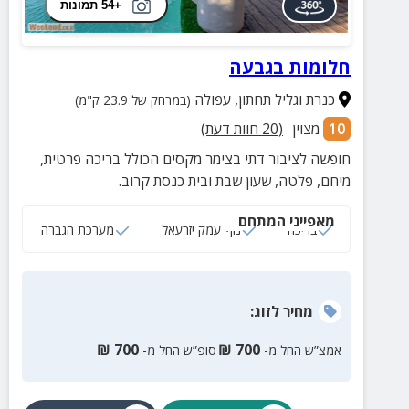
+54 תמונות
חלומות בגבעה
כנרת וגליל תחתון
,
עפולה
(במרחק של 23.9 ק"מ)
10
מצוין
(
20
חוות דעת)
חופשה לציבור דתי בצימר מקסים הכולל בריכה פרטית,
מיחם, פלטה, שעון שבת ובית כנסת קרוב.
מאפייני המתחם
בריכה
נוף עמק יזרעאל
מערכת הגברה
מחיר
לזוג
:
₪
700
₪
700
אמצ”ש החל מ-
סופ”ש החל מ-