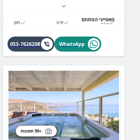
ובית כנסת במרחק הליכה.
מאפייני המתחם
צימר
יורט
חאן
053-7626208
WhatsApp
+50 תמונות