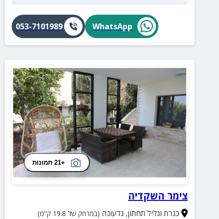
053-7101989
WhatsApp
+21 תמונות
צימר השקדיה
כנרת וגליל תחתון
,
גדעונה
(במרחק של 19.8 ק"מ)