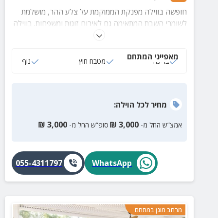
חופשה בווילה מפנקת הממוקמת על צלע ההר, מושלמת
לשומרי השבת המתאימה גם לאירוח זוגות ומשפחות. בווילה
תיהנו מבריכה צלולה, מתחם משחקים הכולל מתקן
כדורסל וכדורגל שולחן, מטבח חוץ לארוחות משותפות, 5
מאפייני המתחם
חדרי שינה, 3 חדרי רחצה ועוד שלל פינוקים רבים.
בריכה
מטבח חוץ
נוף
מחיר
לכל הוילה
:
₪
3,000
₪
3,000
אמצ”ש החל מ-
סופ”ש החל מ-
055-4311797
WhatsApp
מרחב מוגן במתחם