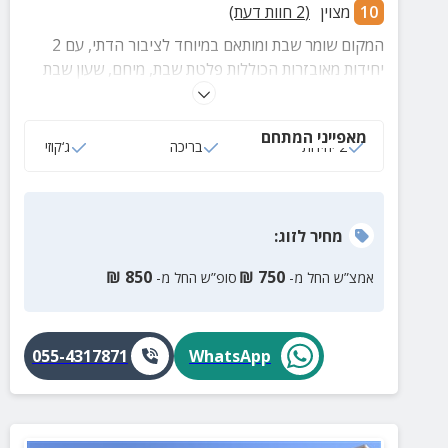
10
מצוין
(
2
חוות דעת)
המקום שומר שבת ומותאם במיוחד לציבור הדתי, עם 2
יחידות מאובזרות הכוללות פלטת שבת, מיחם, שעון שבת
וכיור כפול, ובית כנסת במרחק הליכה לנופש נעים, מכבד
ורגוע ללא פשרות.
מאפייני המתחם
2 יחידות
בריכה
ג‘קוזי
מחיר
לזוג
:
₪
850
₪
750
אמצ”ש החל מ-
סופ”ש החל מ-
055-4317871
WhatsApp