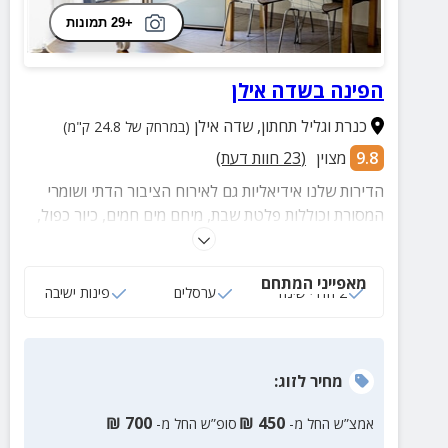
+29 תמונות
הפינה בשדה אילן
כנרת וגליל תחתון
,
שדה אילן
(במרחק של 24.8 ק"מ)
9.8
מצוין
(
23
חוות דעת)
הדירות שלנו אידיאליות גם לאירוח הציבור הדתי ושומרי
המסורת וכוללות פלטת שבת, מיחם מים חמים, כיור כפול,
שעון שבת ובית כנסת במרחק הליכה.
מאפייני המתחם
2 חדרי שינה
ערסלים
פינות ישיבה
מחיר
לזוג
:
₪
700
₪
450
אמצ”ש החל מ-
סופ”ש החל מ-