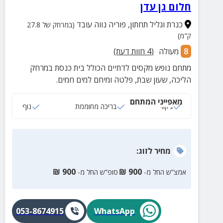
חלום גן עדן
כנרת וגליל תחתון
,
פוריה נווה עובד
(במרחק של 27.8
ק"מ)
8
מעולה
(
4
חוות דעת)
מתחם נופש מקסים לדתיים הכולל בית כנסת במרחק
הליכה, שעון שבת, פלטה ומיחם למים חמים.
מאפייני המתחם
ג‘קוזי
בריכה מחוממת
נוף
מחיר
לזוג
:
₪
900
₪
900
אמצ”ש החל מ-
סופ”ש החל מ-
053-8674915
WhatsApp