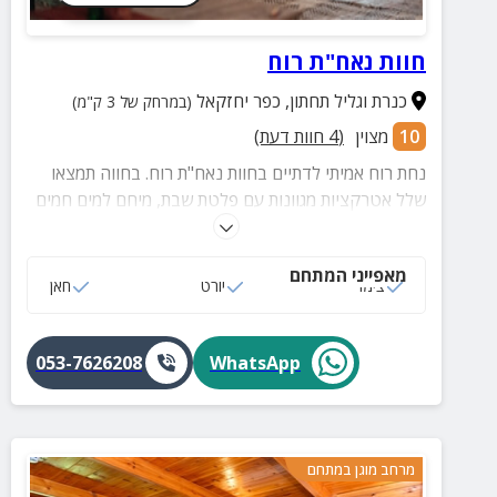
חוות נאח"ת רוח
כנרת וגליל תחתון
,
כפר יחזקאל
(במרחק של 3 ק"מ)
10
מצוין
(
4
חוות דעת)
נחת רוח אמיתי לדתיים בחוות נאח"ת רוח. בחווה תמצאו
שלל אטרקציות מגוונות עם פלטת שבת, מיחם למים חמים
ובית כנסת במרחק הליכה.
מאפייני המתחם
צימר
יורט
חאן
053-7626208
WhatsApp
מרחב מוגן במתחם