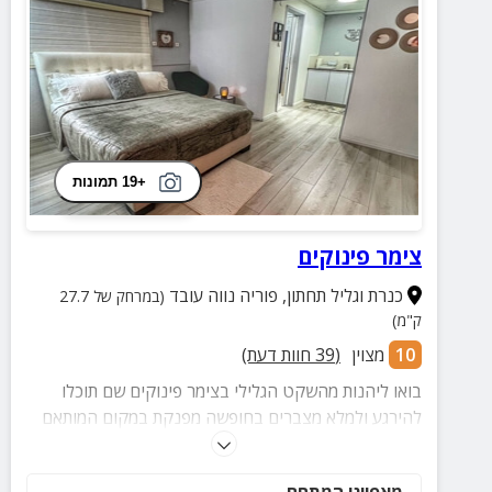
+19 תמונות
צימר פינוקים
כנרת וגליל תחתון
,
פוריה נווה עובד
(במרחק של 27.7
ק"מ)
10
מצוין
(
39
חוות דעת)
בואו ליהנות מהשקט הגלילי בצימר פינוקים שם תוכלו
להירגע ולמלא מצברים בחופשה מפנקת במקום המותאם
לציבור הדתי ביישוב פוריה. ביישוב ארבעה בתי כנסת.
מאפייני המתחם