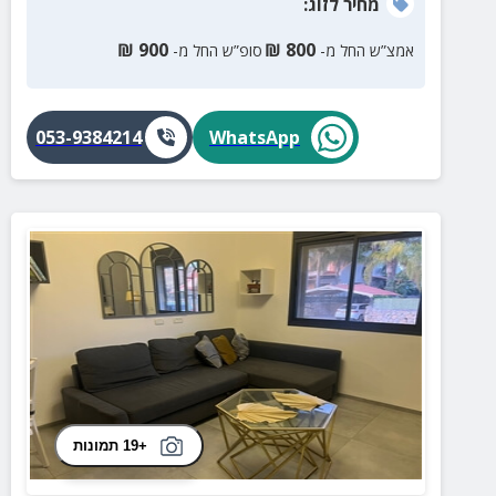
מחיר
לזוג
:
₪
900
₪
800
אמצ”ש החל מ-
סופ”ש החל מ-
053-9384214
WhatsApp
+19 תמונות