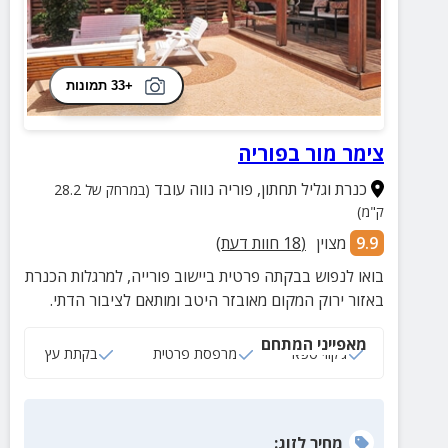
+33 תמונות
צימר מור בפוריה
כנרת וגליל תחתון
,
פוריה נווה עובד
(במרחק של 28.2
ק"מ)
9.9
מצוין
(
18
חוות דעת)
בואו לנפוש בבקתה פרטית ביישוב פורייה, למרגלות הכנרת
באזור ירוק המקום מאובזר היטב ומותאם לציבור הדתי.
מאפייני המתחם
ג‘קוזי ספא
מרפסת פרטית
בקתת עץ
מחיר
לזוג
: