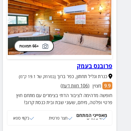
+66 תמונות
פרובנס בעמק
כנרת וגליל תחתון
,
כפר ברוך
(במרחק של 19.1 ק"מ)
9.9
מצוין
(
106
חוות דעת)
חופשה מדהימה לציבור הדתי בצימרים עם מתחם חוץ
פרטי ופלטה, מיחם, שעוני שבת ובית כנסת קרוב!
מאפייני המתחם
4 צימרים
חצר פרטית
ג‘קוזי ספא