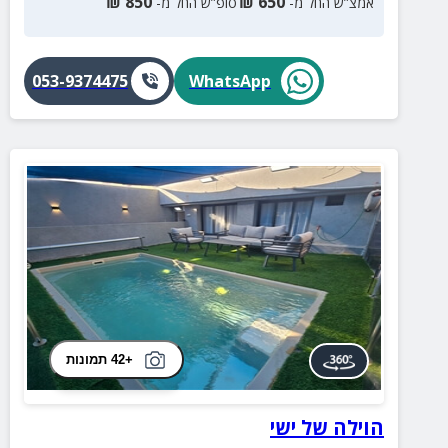
₪
850
₪
650
אמצ”ש החל מ-
סופ”ש החל מ-
053-9374475
WhatsApp
+42 תמונות
הוילה של ישי