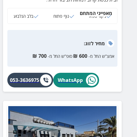
מאפייני המתחם
ג‘קוזי ספא
נוף פתוח
בלב הגלבוע
מחיר
לזוג
:
₪
700
₪
600
אמצ”ש החל מ-
סופ”ש החל מ-
053-3636975
WhatsApp