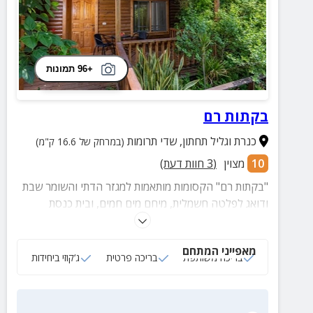
+96 תמונות
בקתות רם
כנרת וגליל תחתון
,
שדי תרומות
(במרחק של 16.6 ק"מ)
10
מצוין
(
3
חוות דעת)
"בקתות רם" הקסומות מותאמות למגזר הדתי והשומר שבת
ודואג לפלטה חשמלית, מיחם מים חמים, ובית כנסת
בקרבת מקום.
מאפייני המתחם
בריכה משותפת
בריכה פרטית
ג‘קוזי ביחידות