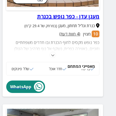
מעגן עדן - כפר נופש בכנרת
כנרת וגליל תחתון
,
מעגן
(במרחק של 29.4 ק"מ)
10
מצוין
(
4
חוות דעת)
כפר נופש מקסים לחוף הכנרת ובו חדרים משפחתיים
וזוגיים, באווירה כפרית, נשקף אל נוף מרהיב של הגולן
והגליל. בכפר ארוחות כשרות ומקום לארועים. במקום 2
בריכות שחייה ומועדון ילדים. ממעגן עדן ניתן לצאת לשפע
מאפייני המתחם
של טיולים, בילויים ומסעדות באיזור.
בריכה
חדר אוכל
שלל פינוקים
WhatsApp