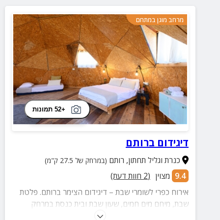
מרחב מוגן במתחם
+52 תמונות
דיגידום ברותם
כנרת וגליל תחתון
,
רותם
(במרחק של 27.5 ק"מ)
9.4
מצוין
(
2
חוות דעת)
אירוח כפרי לשומרי שבת – דיגידום הצימר ברותם. פלטת
שבת, מיחם מים חמים, שעון שבת ובית כנסת במרחק
הליכה.