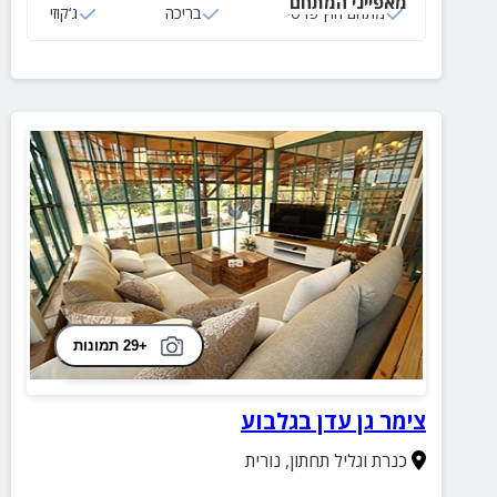
מאפייני המתחם
מתחם חוץ פרטי
בריכה
ג‘קוזי
+29 תמונות
צימר גן עדן בגלבוע
כנרת וגליל תחתון
,
נורית