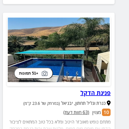
+51 תמונות
פנינת הדקל
כנרת וגליל תחתון
,
יבניאל
(במרחק של 23.6 ק"מ)
10
מצוין
(
63
חוות דעת)
מתחם נופש מאובזר היטב ומלא בכל טוב המתאים לציבור
הדתי עם מיחם מים חמים, פלטת שבת ובית כנסת במרחק