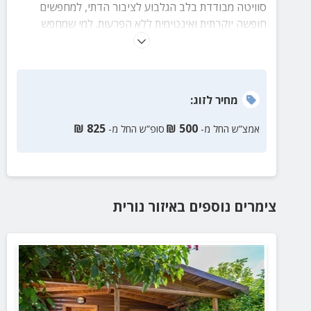
סוויטה מבודדת בלב הגלבוע לציבור הדתי, למחפשים
חופשה יוקרתית ואינטימית ללא הפרעות. למי שמחפש
פרטיות מוחלטת, הסוויטה שוכנת על הר הגלבוע בלב
צמחייה טבעית ופורחת ומאובזרת במלואה עד הפרט
האחרון כולל ג'קוזי ספא גדול ובריכה פרטית.
מחיר
לזוג
:
₪
825
₪
500
אמצ”ש החל מ-
סופ”ש החל מ-
צימרים נוספים
באיזור
נורית