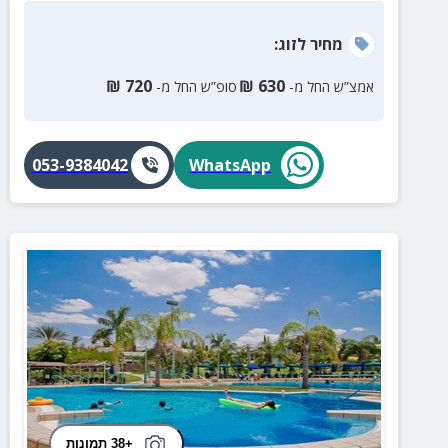
מחיר
לזוג
:
₪
720
₪
630
אמצ”ש החל מ-
סופ”ש החל מ-
053-9384042
WhatsApp
+38 תמונות