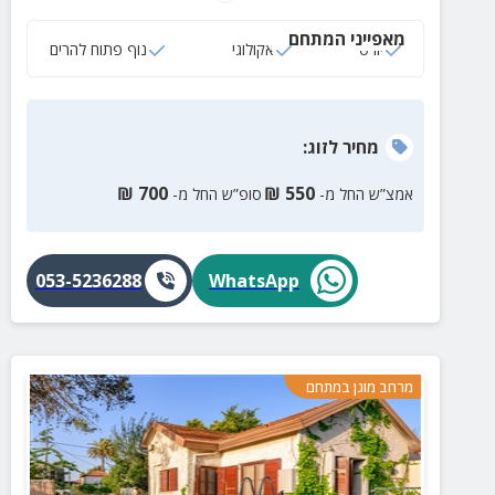
מאפייני המתחם
יורט
אקולוגי
נוף פתוח להרים
מחיר
לזוג
:
₪
700
₪
550
אמצ”ש החל מ-
סופ”ש החל מ-
053-5236288
WhatsApp
מרחב מוגן במתחם