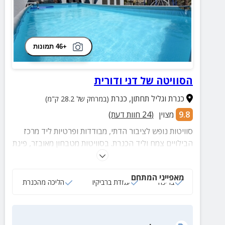
+46 תמונות
הסוויטה של דני ודורית
כנרת וגליל תחתון
,
כנרת
(במרחק של 28.2 ק"מ)
9.8
מצוין
(
24
חוות דעת)
סוויטות נופש לציבור הדתי, מבודדות ופרטיות ליד מרכז
הבילויים צמח וליד הכנרת. בסוויטות מטבחון מאובזר, פינת
טלויזיה וחצר עם עמדת ברביקיו.
מאפייני המתחם
בריכה
עמדת ברביקיו
הליכה מהכנרת