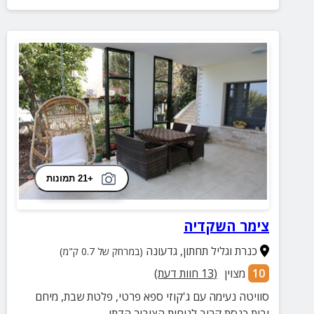
+21 תמונות
צימר השקדיה
כנרת וגליל תחתון
,
גדעונה
(במרחק של 0.7 ק"מ)
10
מצוין
(
13
חוות דעת)
סוויטה נעימה עם ג'קוזי ספא פרטי, פלטת שבת, מיחם
ובית כנסת קרוב לנוחות הציבור הדתי.