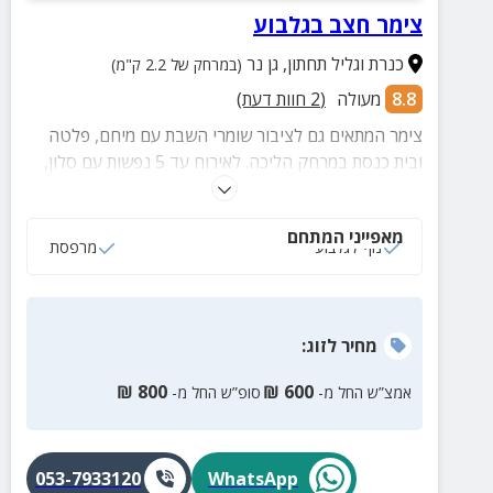
צימר חצב בגלבוע
כנרת וגליל תחתון
,
גן נר
(במרחק של 2.2 ק"מ)
8.8
מעולה
(
2
חוות דעת)
צימר המתאים גם לציבור שומרי השבת עם מיחם, פלטה
ובית כנסת במרחק הליכה. לאירוח עד 5 נפשות עם סלון,
סדר שינה זוגי, מרפסת ועוד.
מאפייני המתחם
נוף לגלבוע
מרפסת
מחיר
לזוג
:
₪
800
₪
600
אמצ”ש החל מ-
סופ”ש החל מ-
053-7933120
WhatsApp