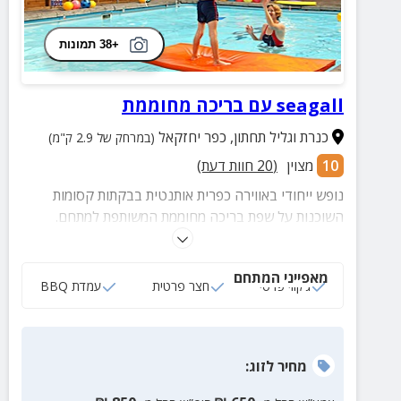
+38 תמונות
seagall עם בריכה מחוממת
כנרת וגליל תחתון
,
כפר יחזקאל
(במרחק של 2.9 ק"מ)
10
מצוין
(
20
חוות דעת)
נופש ייחודי באווירה כפרית אותנטית בבקתות קסומות
השוכנות על שפת בריכה מחוממת המשותפת למתחם.
ייחודיות המקום היא שניתן לבצע טיפולי מים, פעילות מים
לפעוטות וצלילה משפחתית משותפת. בקרבת מקום מסלולי
מאפייני המתחם
הליכה, טיולי שטח ועוד.
ג‘קוזי פרטי
חצר פרטית
עמדת BBQ
מחיר
לזוג
: