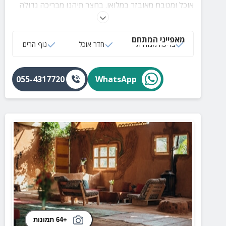
אוכל ומטבח מאובזר במלואו. בחצר תיהנו מבריכה גדולה
ונדנדות למנוחה והירגעות.
מאפייני המתחם
בריכה מגודרת
חדר אוכל
נוף הרים
055-4317720
WhatsApp
+64 תמונות