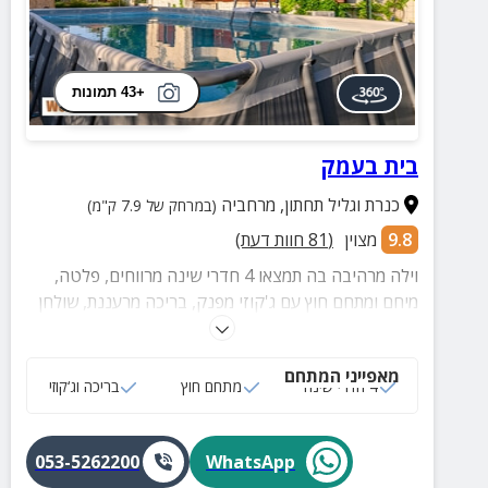
+43 תמונות
בית בעמק
כנרת וגליל תחתון
,
מרחביה
(במרחק של 7.9 ק"מ)
9.8
מצוין
(
81
חוות דעת)
וילה מרהיבה בה תמצאו 4 חדרי שינה מרווחים, פלטה,
מיחם ומתחם חוץ עם ג'קוזי מפנק, בריכה מרעננת, שולחן
פינג פונג ועוד. יש בית כנסת קרוב.
מאפייני המתחם
4 חדרי שינה
מתחם חוץ
בריכה וג‘קוזי
053-5262200
WhatsApp