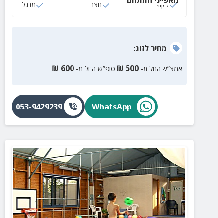
ג‘קוזי
חצר
מנגל
מחיר
לזוג
:
₪
600
₪
500
אמצ”ש החל מ-
סופ”ש החל מ-
053-9429239
WhatsApp