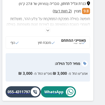
כנרת וגליל תחתון
,
טבריה
(במרחק של 27.8 ק"מ)
9.8
מצוין
(
2
חוות דעת)
חופשה בווילה מפנקת הממוקמת על צלע ההר, מושלמת
לשומרי השבת המתאימה גם לאירוח זוגות ומשפחות. בווילה
תיהנו מבריכה צלולה, מתחם משחקים הכולל מתקן
כדורסל וכדורגל שולחן, מטבח חוץ לארוחות משותפות, 5
מאפייני המתחם
חדרי שינה, 3 חדרי רחצה ועוד שלל פינוקים רבים.
בריכה
מטבח חוץ
נוף
מחיר
לכל הוילה
:
₪
3,000
₪
3,000
אמצ”ש החל מ-
סופ”ש החל מ-
055-4311797
WhatsApp