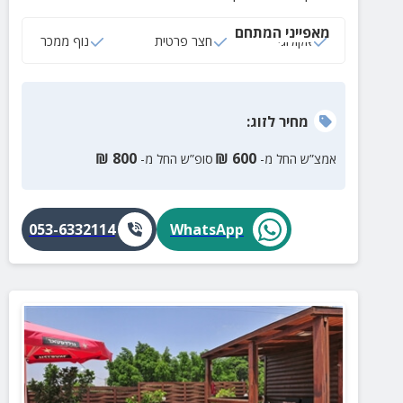
מאפייני המתחם
אקולוגי
חצר פרטית
נוף ממכר
מחיר
לזוג
:
₪
800
₪
600
אמצ”ש החל מ-
סופ”ש החל מ-
053-6332114
WhatsApp