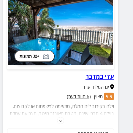
+32 תמונות
עדי במדבר
ים המלח
,
ערד
9.9
מצוין
(
6
חוות דעת)
וילה בקירוב לים המלח, מתאימה למשפחות או לקבוצות.
בוילה 4 חדרי שינה, מטבח מאובזר היטב, חצר עם עמדת
ברביקיו ונוף מדברי מטריף.